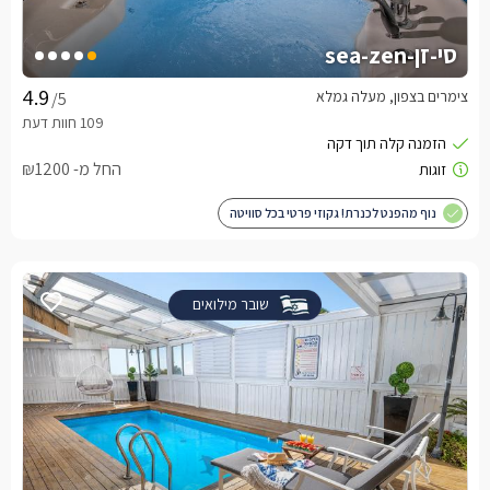
סי-זן-sea-zen
צימרים בצפון, מעלה גמלא
/5
החל מ- ₪1200
נוף מהפנט לכנרת! גקוזי פרטי בכל סוויטה
שובר מילואים