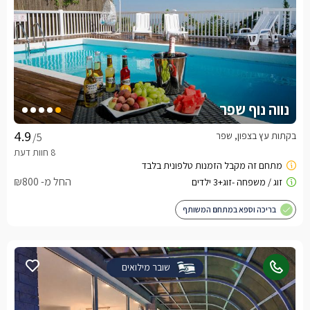
נווה נוף שפר
בקתות עץ בצפון, שפר
/5
החל מ- ₪800
בריכה וספא במתחם המשותף
שובר מילואים