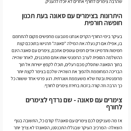
שהרבה צימרים לחורף אחרים לא יוכלו להעניק.
היתרונות בצימרים עם סאונה בעת תכנון
חופשה חורפית
בעיקר בימי החורף הקרים אנחנו מטבענו מחפשים מקום להתחמם
בו, אפילו אם רק נעלה את המילה "סאונה" תרגישו בתוככם קצת
חמימות ותדמיינו אדים חמים עוטפים אתכם, צימרים עם סאונה הינם
ההשלמה הסופית לערב הרומנטי אותו אתם מתכננים, לאחר שהייה
בתוך הסאונה שתסלק מכם רעלים, תוכלו לקפוץ ישירות אל תוך
הבריכה המחוממת ולהפוך את השהייה שלכם בצימר לקצת יותר
מרומנטית ובטח שלא משעממת ושגרתית. רגע פרטי אחד ששווה כל
כך הרבה וזה קורה בזכות בחירת צימרים לחורף.
צימרים עם סאונה - שם נרדף לצימרים
לחורף
אז מה מעניקים לכם צימרים עם סאונה?! קודם כל, התשובה בגוף
השאלה- המרכיב העיקר שבגללו התכנסנו, הסאונה! לא צריך יותר