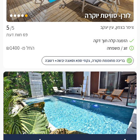
לורן- סוויטת יוקרה
צימר בצפון, עין יעקב
/5
החל מ- ₪1400
בריכה מחוממת מקורה, גקוזי ספא וסאונה יבשה+ רטובה