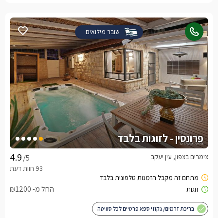
שובר מילואים
פרונסין - לזוגות בלבד
צימרים בצפון, עין יעקב
/5
החל מ- ₪1200
בריכת זרמים/ גקוזי ספא פרטיים לכל סוויטה