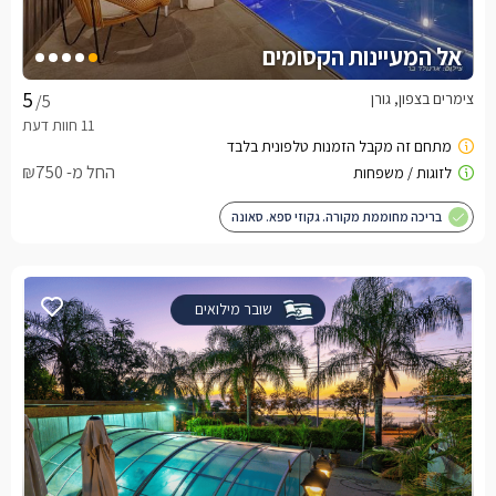
אל המעיינות הקסומים
צימרים בצפון, גורן
/5
החל מ- ₪750
בריכה מחוממת מקורה. גקוזי ספא. סאונה
שובר מילואים