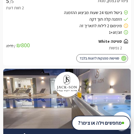
צימרים בצפון, מנות
/5
סוויטה White
₪800
/ ללילה
2 נפשות
סוויטות מפנקות לזוגות בלבד
מחפשים וילה או צימר?