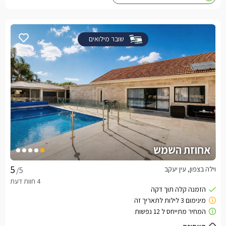
שובר מילואים
אחוזת השמש
וילה בצפון, עין יעקב
/5