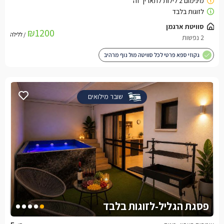
סוויטת ארגמן
₪1200
/ ללילה
2 נפשות
גקוזי ספא פרטי לכל סוויטה מול נוף מרהיב
שובר מילואים
פסגת הגליל-לזוגות בלבד