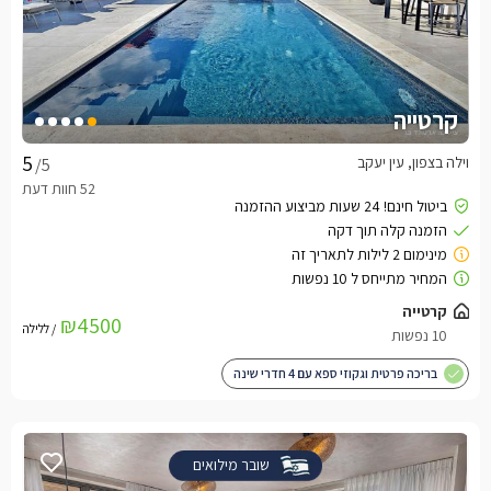
קרטייה
וילה בצפון, עין יעקב
/5
קרטייה
₪4500
/ ללילה
10 נפשות
בריכה פרטית וגקוזי ספא עם 4 חדרי שינה
שובר מילואים