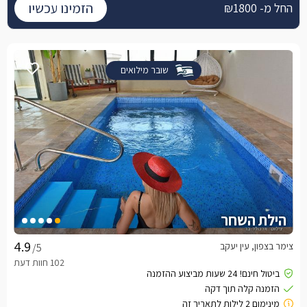
הזמינו עכשיו
החל מ- ₪1800
שובר מילואים
הילת השחר
צימר בצפון, עין יעקב
/5