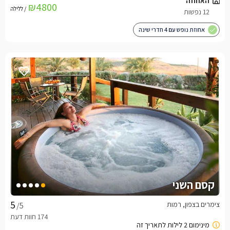
האחוזה
₪4800
/ ללילה
12 נפשות
אחוזת נופש עם 4 חדרי שינה
קסם השני
צימרים בצפון, רמות
/5