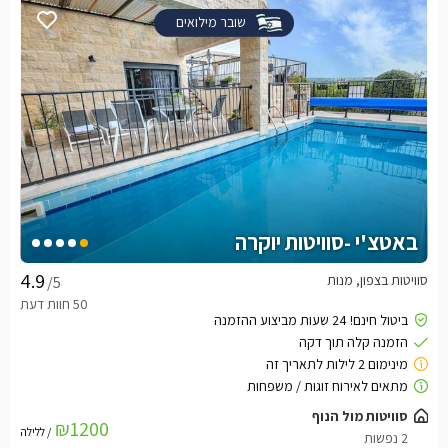
שובר מילואים
באטצ'י -סוויטות יוקרה
סוויטות בצפון, מנות
/5
סוויטות מול הנוף
₪1200
/ ללילה
2 נפשות