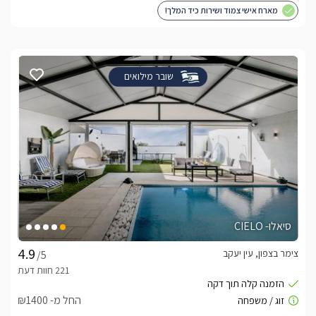
מארח אישי צמוד ושירות כיד המלך!
שובר מילואים
סיאלו- CIELO
צימר בצפון, עין יעקב
/5
החל מ- ₪1400