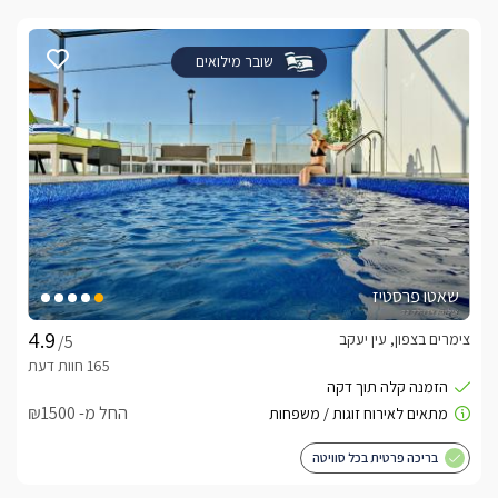
שובר מילואים
שאטו פרסטיז
צימרים בצפון, עין יעקב
/5
החל מ- ₪1500
בריכה פרטית בכל סוויטה