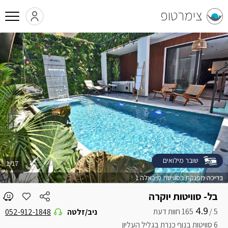
צימרטופ
שובר מילואים
1/17
בריכה מפנקת בסוויטת מיכאלה 1
בל- סוויטות יוקרה
4.9
5 /
ניב/זלטה
052-912-1848
6 סוויטות בנוף כנרת בגליל העליון