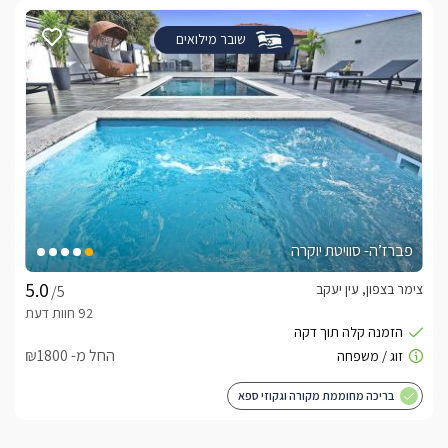
במיוחד וגודלה 190 מ"ר. מעוצבות ברמה הגבוהה ביותר, ומזמינות 
לאירוח קסום ובלתי נשכח.
שובר מילואים
החוץ
אזור החוץ של סוויטות מיכאלה (נפרדות האחת מהשניה ובפרטיות 
באיזור החיצוני של כל אחת תמצאו בריכת שחייה בנויה ופרטית 
לחלוטין, מחוממת ומקורה בחודשי החורף ומרעננת במיוחד בחודשי 
הקיץ, עם מיטות שיזוף מובנות, מפל מים ומדרגות נוחות לכניסה 
פברז’ה- סוויטת יוקרה
לצד הבריכה ערסל נדנדה, מיטות שיזוף מעוצבות, פינות ישיבה וגם 
צימר בצפון, עין יעקב
/5
מתחם החוץ של M  פרטי ומעוצב תחכה לכם מרפסת נוף קסומה 
מעוצבת עם, פופים ופינות ישיבה נוחות. במרכז המרפסת ניצב 
החל מ- ₪1800
ג'קוזי ספא זרמים גדול בקירוי עדין, לצידו ערסל נדנדה ושולחן 
בריכה מחוממת מקורה וגקוזי ספא
בנוסף תמצאו בה גם בריכת שחיה מעוצבת שקועה, מחוממת 
בחודשי החורף עם טרסה קטנה לכסאות בתוך המים, לצד הבריכה 