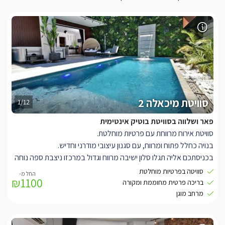
סוויטת מיכאלה 2
1/12
פאר ושלווה בסוויטת בוטיק אינטימית
סוויטת אירוח מרווחת עם פרטיות מוחלטת.
בנויה כחלל פתוח ומרווח, עם סגנון עיצובי מודרני וחדיש.
בכניסתכם אליה תגלו סלון ישיבה מרווח וגדול במרכזו ניצבת ספה נוחה
במיוחד בצבע אפור מבד איכותי עם גימורים בצבע שחור.
סוויטה בפרטיות מוחלטת
₪1100
עם תאורה דקורטיבית מיוחדת ואלמנטים עיצוביים המתחילים בשולחן
בריכה פרטית מחוממת ומקורה
הקפה, המזנון והקיר המעוצב.
מרחב מוגן
למול הסלון ניצב מטבח מאובזר בגווני עץ ואפור, עם שילוב ארונות
שחורים ושיש ייחודי, המטבח מאובזר וכולל מכונת קפה, מיני בר, כיריים