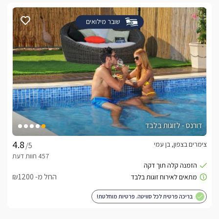
***בהתאם למצב הביטחוני כל ביטול יעשה בטלפון בתיאום מול 
שובר מילואים
** ברגע שמזמינים סוויטה מיכאלה באון ליין, אין התחייבות ל1או 2 , 
ההזמנות הם ללא אישור מיידי -יש לברר תפוסה  ומחיר סופי מול 
העלם המתחם.
לצפייה במדיניות ותנאי הזמנה -
לחצו כאן
לידיעתכם, הפרטים המוצגים באתר: התפוסה המחירים והמבצעים
דורנס - לזוגות בלבד
מעודכנים ומאומתים. תוכלו לבדוק ולבצע הזמנה באהבה רבה ♥
צימרים בצפון, בן עמי
/5
לפרטים נוספים או שאלות אנחנו פה לשירותכם
בברכה, ניב/זלטה -
052-912-1848
החל מ- ₪1200
לצפייה באטרקציות ומסעדות בקרבת בל- סוויטות
בריכה פרטית לכל סוויטה. פרטיות מוחלטת!
יוקרה -
לחצו כאן