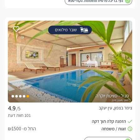
נוף. בריכה פרטית מחוממת. גקוזי ספא
שובר מילואים
סגול - סוויטת יוקרה
צימר בצפון, עין יעקב
/5
החל מ- ₪1500