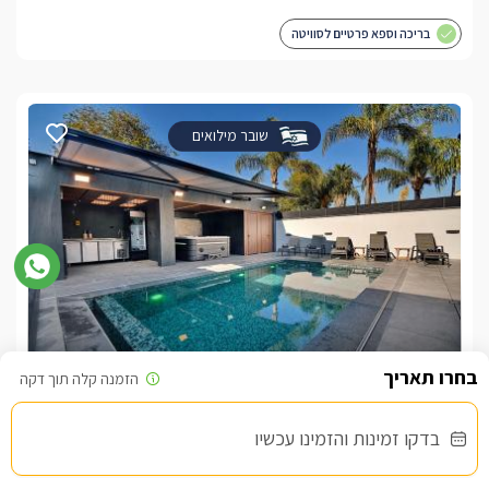
בריכה וספא פרטיים לסוויטה
שובר מילואים
אל די - סוויטת יוקרה
צימר בצפון, קריית ביאליק
/5
בדקו זמינות והזמינו עכשיו
החל מ- ₪1800