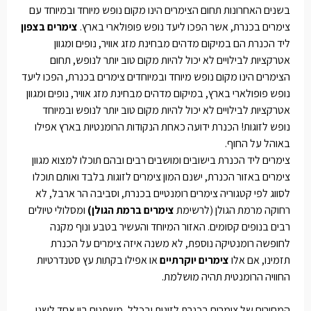
בשנים האחרונות תחום הצימרים הינו מקום נופש מיוחד ובמיוחד עם
צימרים בכנרת, אשר הפכו ליעד נופש פופולארי בארץ.
צימרים בצפון
ליד הכנרת הם במיקום מדהים מבחינת מזג אוויר, נופים ומגוון
אטרקציות לבילויים לא יכול להיות מקום טוב יותר לנופש, תחום
הצימרים הינו מקום נופש מיוחד ובמיוחדים צימרים בכנרת, הפכו ליעד
נופש פופולארי בארץ, במיקום מדהים מבחינת מזג אוויר, נופים ומגוון
אטרקציות לבילויים לא יכול להיות מקום טוב יותר לנופש ובמיוחד
נופש לזוגות! הכנרת ידועה כאחת הנקודות הרומנטיות בארץ אפילו
באוהל על החוף.
צימרים ליד הכנרת בישובים ומושבים רבים ובהם תוכלו למצוא מגוון
צימרים באזור הכנרת, ישנם המון צימרים לזוגות בלבד ואותם תוכלו
לסווג לפי קטגוריה צימרים רומנטיים בכנרת, וסביבה הר ארבל, לא
רחוקה מרמת הגולן (לרשימת
צימרים ברמת הגולן
)
ומסלולי טיולים
רבים בנופים קסומים. האזור המיוחד והעשיר בטבע ונוף מקנה
לחופשה רומנטיקה נוספת, לא משנה איזה צימרים על הכנרת
תזמינו, אם אלו
צימרים יוקרתיים
או אפילו בקתות עץ סטנדרטיות
החוויה הרומנטית תהיה מושלמת.
המחירים של צימרים בכנרת לזוגות ובכלל, משתנים בין אחד לשני