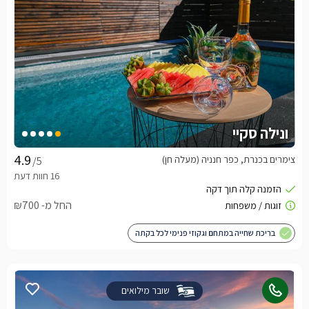
ונילה סקיי
צימרים בכנרת, כפר חנניה (מעלה חן)
/5
החל מ- ₪700
בריכת שחייה במתחם וגקוזי פנימי לכל בקתה
שובר מילואים