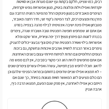
רבים, כמו שציינו, חלקם בקתות עץ ישנם מערות אבן או סוויטות
יוקרתיות ואפילו וילות ומלונות בוטיק, מגוון אפשרויות נופש יוקרתיות,
הצימרים מאובזרים במגוון פינוקים החל מהמיטה הזוגית הרחבה עם
מזרן נוח ומצעים רכים, לצד המיטה ג'קוזי זוגי, חדר רחצה מאובזר,
מטבחון ואפילו פינת ישיבה אינטימית לבילוי מהנה בצפייה בסרט.
אם אתם זוג שמחפש חופשה רומנטית טובה ושוברת שגרה, צימרים
בכנרת לזוגות הם פיתרון מצוין! דרך יפה וציורית, אזור שקט ומלא
אפשרויות בילוי ואווירה רומנטית שרק מים ונוף צבעוני יכולים להעניק.
צימרים באזור הכנרת לחוויית אוהבים איכותית ונחשקת, גם בזכות
הנופים החלומיים וגם הודות לפיתוח תיירותי עצום בשנים האחרונות.
אם אתם מחפשים להיות הזוג הכי מקורי בסביבה, אין לכם ממש מה
לדאוג: תוכלו לחפש מבין חמישה, עשרה ואפילו עשרים צימרים שונים
– לא תמצאו אפילו שניים שדומים בחזותם ובמראה הפנימי שלהם וכן
הם כולם מציעים לזוג המאושר חוויות מגוונות במיוחד, כך שגם אם
הייתם כאן אפילו לאחרונה, אין ספק שגם הפעם, תמצאו הרבה כיף,
אהבה ועניין.