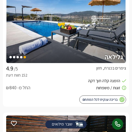
גלילאה
צימרים בכנרת, חזון
/5
החל מ- ₪840
בריכה ענקית לכל המתחם
שובר מילואים