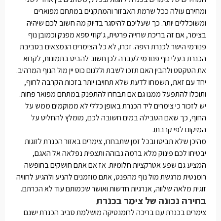
ומחירם עולה ככל שרמת האבזור והמתקנים במתחם מפוארים
ומשוכללים יותר. כך שעליכם להיסגר בדיוק מה חשוב לכם שיהיה
בצימר, אם זה בריכת שחייה פרטית, ג'קוזי ספא מפנק וכמובן נוף
פנורמי הישר לכנרת היפה. זכרו, לא כל הצימרים הנמצאים בסביבת
הכנרת בעלי נוף פנורמי לעברה לכן חשוב להביט בתמונות, לקרוא
את הטקסט ולהבין האם תזכו לשבת וללגום כוס יין מול הנוף המרהיב.
יחד עם זאת, תשמחו לדעת שלא תחויבו יותר בזכות הקרבה לחוף,
ותוכלו להתפעל ממנו גם אם תבחרו להתפנק במתחם מפואר פחות.
יש לזכור כי צימרים ליד הכנרת באופן כללי לא ממוקמים ממש על
החוף, כך שאם הטבילה במים חשובה לכם, מומלץ להחליט על
המיקום לפי קרבתו.
מהיכן שלא תביטו ובכל זמן שתבחרו, צימרים באזור הכנרת לזוגות
יבטיחו לכם פינוק מלא ברמה גבוהה ותצפית נפלאה אל האגם,
המציע גם שפע אטרקציות חלומיות. אז אם אתם חושקים בחופשה
רומנטית מרגשת מול נוף מהפנט, אתם מוזמנים להניע ולהגיע לחוויה
זוגית מלאה שלווה, אנרגיות חדשות ואושר שכמותם עוד לא הכרתם.
בחירה נכונה של צימר בכנרת
צימרים בכנרת עם בריכה לרומנטיקה מושלמת סביב הכנרת ישנם