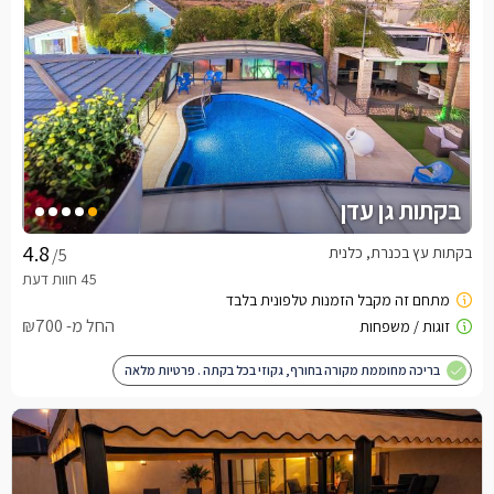
בקתות גן עדן
בקתות עץ בכנרת, כלנית
/5
החל מ- ₪700
בריכה מחוממת מקורה בחורף, גקוזי בכל בקתה . פרטיות מלאה