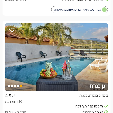
גקוזי בכל סוויטה ובריכה מחוממת מקורה
גן כנרת
צימרים בכנרת, כלנית
/5
החל מ- ₪700