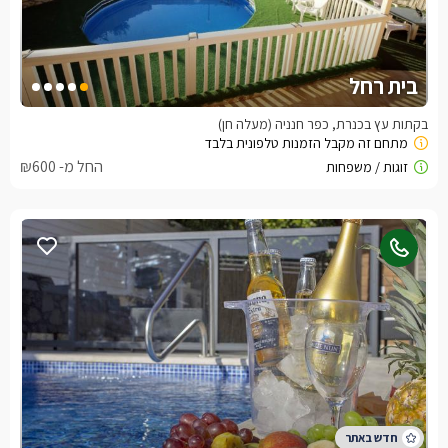
בית רחל
בקתות עץ בכנרת, כפר חנניה (מעלה חן)
החל מ- ₪600