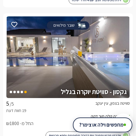
שובר מילואים
גקסון - סוויטת יוקרה בגליל
סוויטה בצפון, עין יעקב
/5
החל מ- ₪1800
מחפשים וילה או צימר?
יוקרתי פרטי ומפנק עם בריכה מחוממת וספא פרטיים