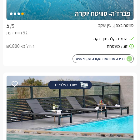
פברז’ה- סוויטת יוקרה
סוויטה בצפון, עין יעקב
/5
החל מ- ₪1800
בריכה מחוממת מקורה וגקוזי ספא
שובר מילואים