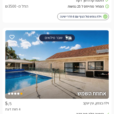
החל מ- ₪3500
וילת נופש מול הנוף עם 6 חדרי שינה
שובר מילואים
אחוזת השמש
וילה בצפון, עין יעקב
/5