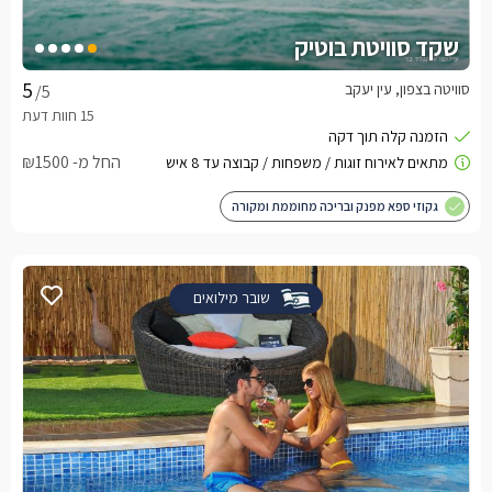
שקד סוויטת בוטיק
סוויטה בצפון, עין יעקב
/5
החל מ- ₪1500
גקוזי ספא מפנק ובריכה מחוממת ומקורה
שובר מילואים