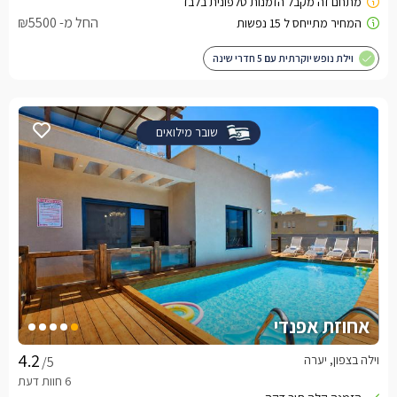
החל מ- ₪5500
וילת נופש יוקרתית עם 5 חדרי שינה
שובר מילואים
אחוזת אפנדי
וילה בצפון, יערה
/5