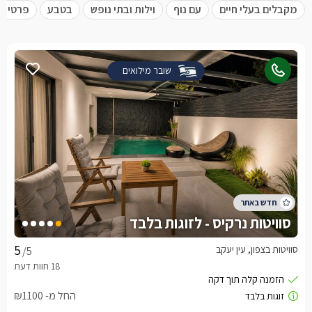
מקבלים בעלי חיים
עם נוף
וילות ובתי נופש
בטבע
פרטית 
שובר מילואים
סוויטות נרקיס - לזוגות בלבד
סוויטות בצפון, עין יעקב
/5
החל מ- ₪1100