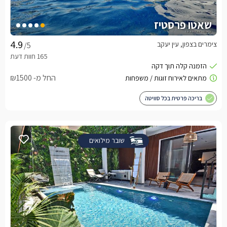
שאטו פרסטיז
צימרים בצפון, עין יעקב
/5
החל מ- ₪1500
בריכה פרטית בכל סוויטה
שובר מילואים