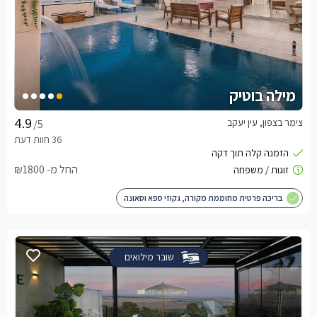
מילה בוטיק
צימר בצפון, עין יעקב
/5
החל מ- ₪1800
בריכה פרטית מחוממת מקורה, גקוזי ספא וסאונה
שובר מילואים