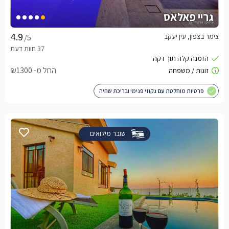
גריי פאלאס
צימר בצפון, עין יעקב
/5
החל מ- ₪1300
פרטיות מוחלטת עם גקוזי פנימי ובריכת שחיה
שובר מילואים