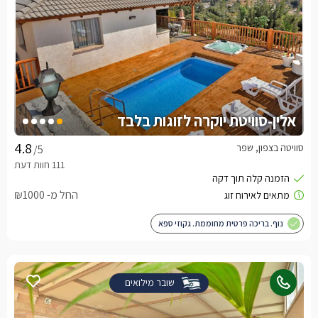
אלין-סוויטת יוקרה לזוגות בלבד
סוויטה בצפון, שפר
/5
החל מ- ₪1000
נוף. בריכה פרטית מחוממת. גקוזי ספא
שובר מילואים