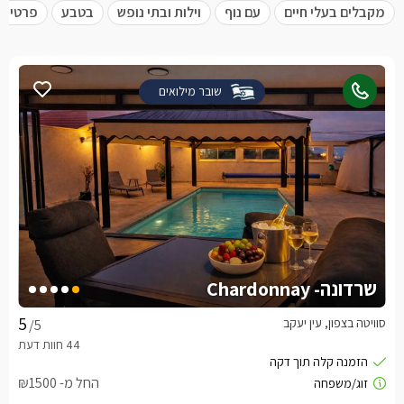
מקבלים בעלי חיים
עם נוף
וילות ובתי נופש
בטבע
פרטית 
שובר מילואים
שרדונה- Chardonnay
סוויטה בצפון, עין יעקב
/5
החל מ- ₪1500