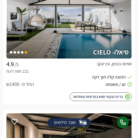
סיאלו- CIELO
סוויטה בצפון, עין יעקב
/5
החל מ- ₪1400
בריכה וגקוזי ספא בפרטיות מוחלטת
שובר מילואים