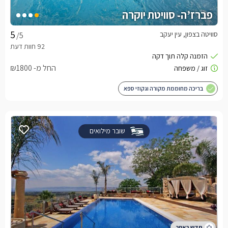
פברז’ה- סוויטת יוקרה
סוויטה בצפון, עין יעקב
/5
החל מ- ₪1800
בריכה מחוממת מקורה וגקוזי ספא
שובר מילואים