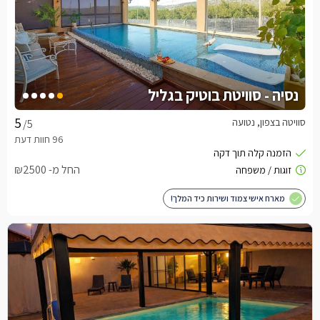
נסיה - סוויטת בוטיק בגליל
סוויטה בצפון, נטועה
/5
החל מ- ₪2500
מארח אישי צמוד ושירות כיד המלך!