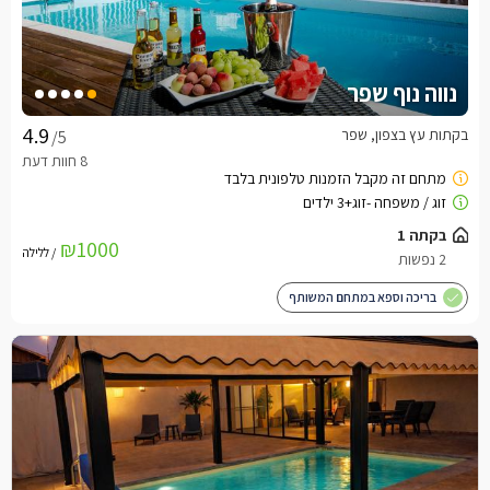
נווה נוף שפר
בקתות עץ בצפון, שפר
/5
בקתה 1
₪1000
/ ללילה
2 נפשות
בריכה וספא במתחם המשותף