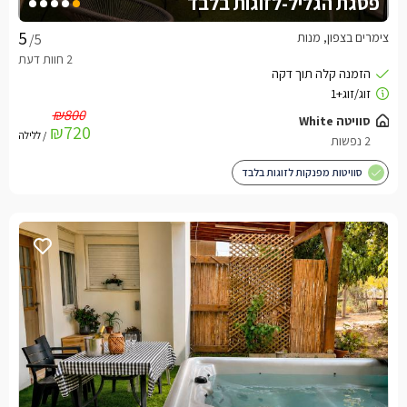
פסגת הגליל-לזוגות בלבד
צימרים בצפון, מנות
/5
₪800
סוויטה White
₪720
/ ללילה
2 נפשות
סוויטות מפנקות לזוגות בלבד