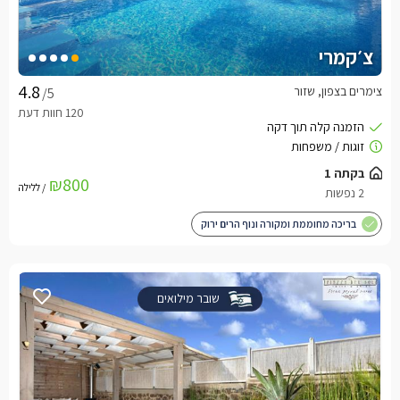
צ׳קמרי
צימרים בצפון, שזור
/5
בקתה 1
₪800
/ ללילה
2 נפשות
בריכה מחוממת ומקורה ונוף הרים ירוק
שובר מילואים