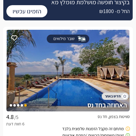
בקיצור חופשה מושלמת מומלץ מא
הזמינו עכשיו
החל מ- ₪1800
שובר מילואים
האחוזה בחד נס
סוויטות בצפון, חד נס
/5