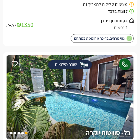
₪1350
/ ללילה
נוף מרהיב. בריכה מחוממת במתחם
שובר מילואים
בל- סוויטות יוקרה