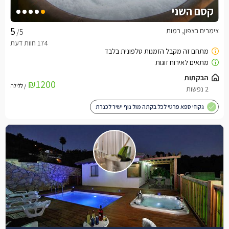
קסם השני
צימרים בצפון, רמות
/5
הבקתות
₪1200
/ ללילה
2 נפשות
גקוזי ספא פרטי לכל בקתה מול נוף ישיר לכנרת