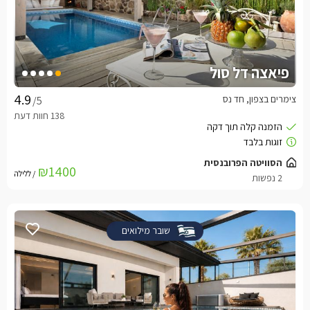
פיאצה דל סול
צימרים בצפון, חד נס
/5
הסוויטה הפרובנסית
₪1400
/ ללילה
2 נפשות
שובר מילואים