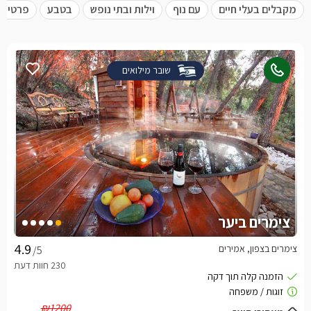
מקבלים בעלי חיים
עם נוף
וילות ובתי נופש
בטבע
פרטית 
שובר מילואים
צימרים ביער
צימרים בצפון, אמירים
/5
₪1200