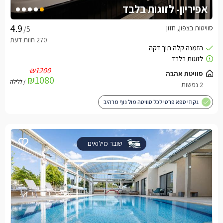
אפיריון- לזוגות בלבד
סוויטות בצפון, חזון
/5
₪1200
סוויטת אהבה
₪1080
/ ללילה
2 נפשות
גקוזי ספא פרטי לכל סוויטה מול נוף מרהיב
שובר מילואים