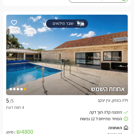
שובר מילואים
אחוזת השמש
וילה בצפון, עין יעקב
/5
האחוזה
₪4800
/ ללילה