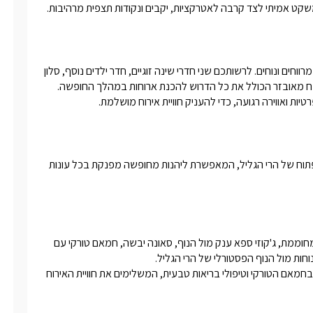
משקט אמיתי לצד קרבה לאטרקציות, יקבים ונקודות תצפית מרהיבות.
וילה ספא חלום מעוצבת באווירה חמימה ונעימה ומציעה חללי אירוח מרווחים ונוחים. לרשותכם שני חדרי שינה זוגיים, חדר ילדים נוסף, סלון 
טיות ואווירה רגועה, כדי להעניק חוויית אירוח מושלמת.
בריכת שחייה פרטית, בגודל 5X2.5, מחוממת וממוקמת מול הנוף הפתוח של הרי הגליל, המאפשרת ליהנות מחופשה מפנקת בכל עונות 
מתחם החוץ מציע חוויית ספא ייחודית הכוללת בריכת שחייה פרטית ומחוממת, ג'קוזי ספא ענק מול הנוף, סאונה יבשה, חמאם טורקי עם 
בנוסף, אנו מציעים במתחם טיפולי ספא מקצועיים ומפנקים, עיסויים בחמאם הטורקי וטיפולי בריאות טבעית, המשלימים את חוויית האירוח 