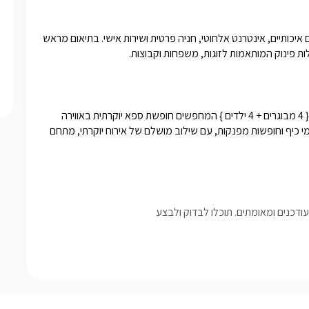
לרשות האורחים מטבח מאובזר, פינת קפה וכיבוד קל, מגבות ומצעים איכותיים, אינטרנט אלחוטי, חניה פרטית ושירות אישי. בתיאום מראש 
ילות פינוק המותאמות לזוגות, משפחות וקבוצות.
וילה ספא חלום מתאימה לזוגות, משפחות וקבוצות של עד 8 נופשים { 4 מבוגרים + 4 ילדים } המחפשים חופשת ספא יוקרתית באווירה 
פרטית. המתחם מושלם גם לימי הולדת, ימי נישואין, מסיבות רווקות, ימי כיף וחופשות מפנקות, עם שילוב מושלם של אירוח יוקרתי, מתחם 
דכנים ומאומתים. תוכלו לבדוק ולבצע