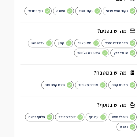
גקוזי ספא פרטי
גקוזי ספא
סאונה
נוף פנורמי
מה יש בפנים?
חדר ילדים נפרד
מיזוג אויר
קמין
smart tv
ערוצי yes
אינטרנט אלחוטי
מה יש במטבח?
מכונת קפה
מטבח מאובזר
פינת קפה ותה
מה יש בנוסף?
טיפולי ספא
עם נוף
צימר מבודד
חלוקי רחצה
בטבע