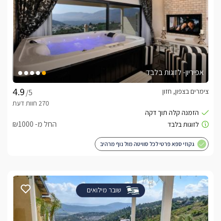
אפיריון- לזוגות בלבד
צימרים בצפון, חזון
/5
החל מ- ₪1000
גקוזי ספא פרטי לכל סוויטה מול נוף מרהיב
שובר מילואים