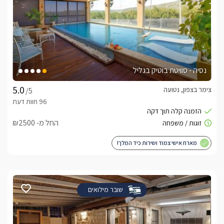
נסיה - סוויטת בוטיק בגליל
צימר בצפון, נטועה
/5
החל מ- ₪2500
מארח אישי צמוד ושירות כיד המלך!
שובר מילואים