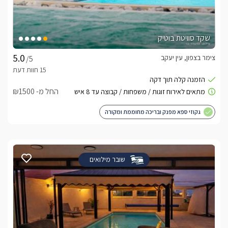
שקד סוויטת בוטיק
צימר בצפון, עין יעקב
/5
החל מ- ₪1500
גקוזי ספא מפנק ובריכה מחוממת ומקורה
שובר מילואים