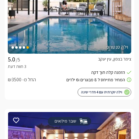
וילה סנטוריני
צימר בצפון, עין יעקב
/5
החל מ- ₪3500
וילה יוקרתית עם 4 חדרי שינה
שובר מילואים