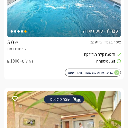
פברז’ה- סוויטת יוקרה
צימר בצפון, עין יעקב
/5
החל מ- ₪1800
בריכה מחוממת מקורה וגקוזי ספא
שובר מילואים