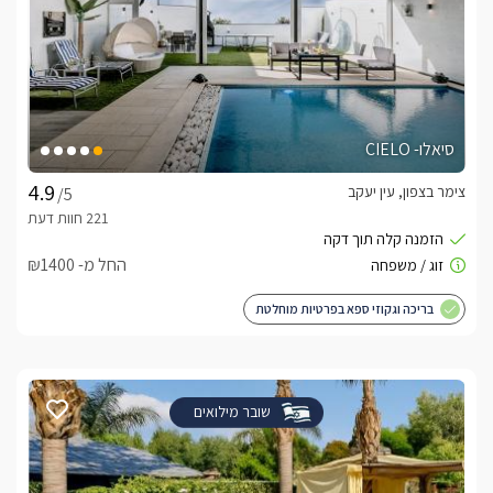
סיאלו- CIELO
צימר בצפון, עין יעקב
/5
החל מ- ₪1400
בריכה וגקוזי ספא בפרטיות מוחלטת
שובר מילואים