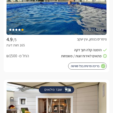
שאטו פרסטיז
צימרים בצפון, עין יעקב
/5
החל מ- ₪1500
בריכה פרטית בכל סוויטה
שובר מילואים