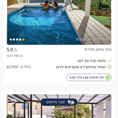
ספא חלום - וילת נופש
צימר בצפון, אמירים
/5
החל מ- ₪2900
וילה חלומית עם 2 חדרי שינה
שובר מילואים