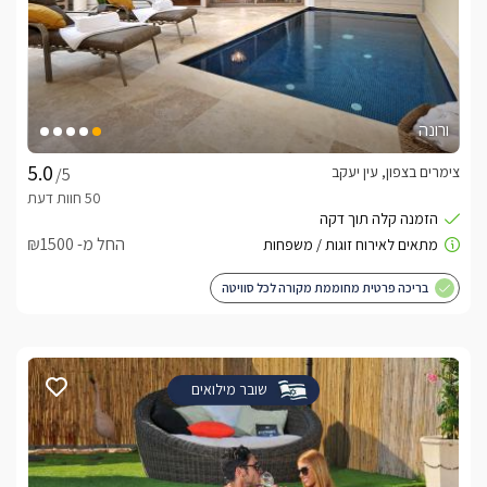
ורונה
צימרים בצפון, עין יעקב
/5
החל מ- ₪1500
בריכה פרטית מחוממת מקורה לכל סוויטה
שובר מילואים