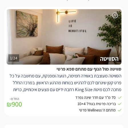
הסוויטה
1/24
סוויטה מול הנוף עם מתחם ספא פרטי
הסוויטה מעוצבת באווירה חמימה, רגועה ומפנקת, עם מחשבה על כל
פרט קטן שיגרום לכם להרגיש בנוחות מהרגע הראשון. במרכז החלל
מחכה לכם מיטת King Size רחבת ידיים עם מצעים איכותיים, כריות
ושמיכות נוספות, לצד תאורה נעימה ווילונות האפלה ליצירת פרטיות
70 מ"ר עם חדר שינה נפרד
₪900
ואווירה אינטימית במיוחד. הסוויטה ממוזגת ומחוממת, כך שתוכלו ליהנות
בריכה פרטית בגודל 4×10
מחופשה נעימה בכל עונות השנה.
מתחם ה־Wellness פרטי
לנוחותכם תיהנו מטלוויזיה חכמה, Wi-Fi נייד, סלון ישיבה פרטי ומקום
אחסון מרווח לבגדים. המטבח מאובזר היטב וכולל מקרר, מקפיא,