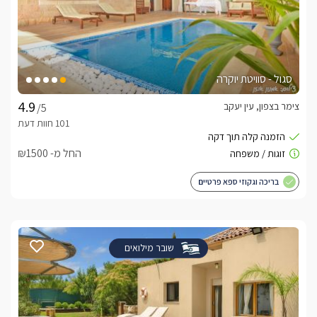
סגול - סוויטת יוקרה
צימר בצפון, עין יעקב
/5
החל מ- ₪1500
בריכה וגקוזי ספא פרטיים
שובר מילואים