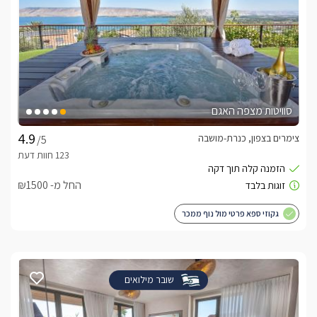
סוויטות מצפה האגם
צימרים בצפון, כנרת-מושבה
/5
החל מ- ₪1500
גקוזי ספא פרטי מול נוף ממכר
שובר מילואים