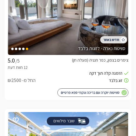
סוויטות נארה - לזוגות בלבד
צימרים בצפון, כפר חנניה (מעלה חן)
/5
החל מ- ₪2500
סוויטות יוקרה עם בריכה וגקוזי ספא פרטיים
שובר מילואים