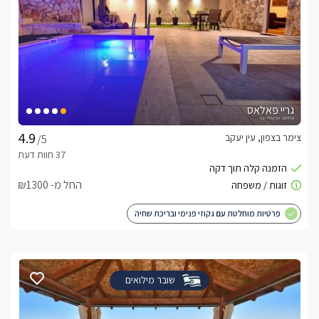
גריי פאלאס
צימר בצפון, עין יעקב
/5
החל מ- ₪1300
פרטיות מוחלטת עם גקוזי פנימי ובריכת שחיה
שובר מילואים