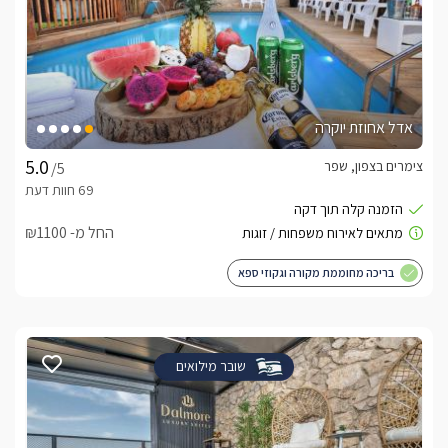
אדל אחוזת יוקרה
צימרים בצפון, שפר
/5
החל מ- ₪1100
בריכה מחוממת מקורה וגקוזי ספא
שובר מילואים