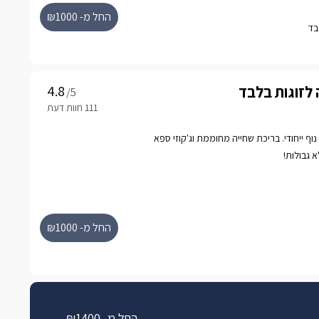
ויטות אינטימיות ומבודדות לחלוטין האחת מהשניה כאשר
החל מ- ₪1000
ואלגנטית לשמירת הפרטיות.
 לזוגות בלבד
/5
וף ייחודי. בריכת שחייה מחוממת וג'קוזי ספא
א גבולות!
החל מ- ₪1000
החל מ- ₪1400