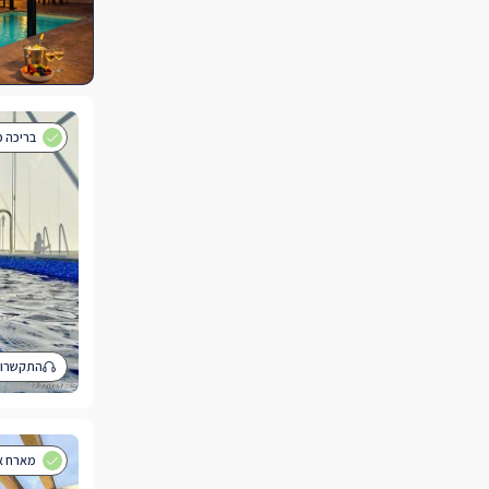
בריכה פ
התקשרו 
מארח אי