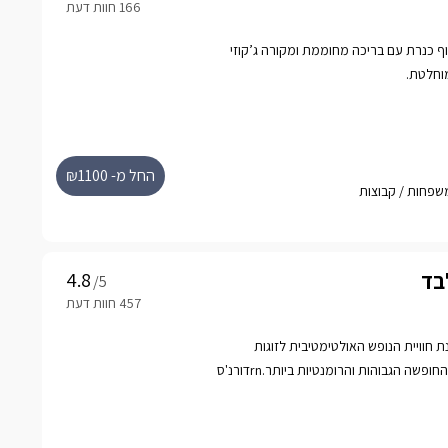
נוף כנרת עם בריכה מחוממת ומקורה ג’קוזי
וחלטת.
החל מ- ₪1100
לבד
/5
ת חוויית הנופש האולטימטיבית לזוגות
המבקשים לטעום מאיכויות החופשה הגבוהות והרומנטיות ביותר.rnדורנ'ס
הינו מתחם נופש יוקרתי המונה בחיקו 3 סוויטות פאר פרטיות ובקתת עץ
 ליהנות מחוויה רומנטית הכוללת בריכה יוקרתית
ר ואירוח אישי צמוד עתיר