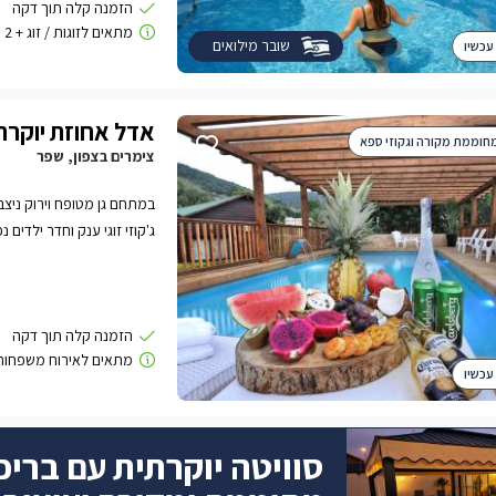
ומציעות לאורחיהן עיצוב יוק
בריהוט איכותי ומתחם גן פ
שובר מילואים
עכשיו
ופינות אירוח מעוצבות.
אדל אחוזת יוקרה
חוממת מקורה וגקוזי ספא
צימרים בצפון, שפר
ג'קוזי זוגי ענק וחדר ילדים
ספא זרמים מקצועי.
עכשיו
סוויטה יוקרתית עם בריכ