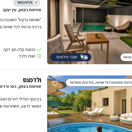
סוויטות בצפון, עין יעקב
"סוויטות נרקיס" השוכנת ב
בריכה פרטית לכל סוויטה (
לחופשה חלומית לזוגות בלב
שובר מילואים
עכשיו
ולדמנס
רטית מחוממת לכל סוויטה, בפרטיות מוחלטת.
סוויטות בצפון, כפר ורדים
בין הנוף הגלילי להרים העוטפי
האושר לרוגע, משתרעות שתי 
חם ומפנק, טיפולי ספא, ארו
אחרת.rnrnסוויטות 
טבעי השומר היטב על מיקומן