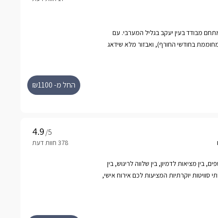
מתחם מבודד בעין יעקב בגליל המערבי. עם
מחוממת בחודשי החורף), ואבזור מלא שידאג
ד.
החל מ- ₪1100
/5
ם, בין מציאות לדמיון, בין שלווה לריגוש, בין
סוויטות יוקרתיות המציעות לכם אירוח אישי,
חת בוקר גלילית וחוויה ברמה
ולדמנ'ס ממוקמות בקצה כפר ורדים טובלות בחורש
 הדיסקרטי. הסוויטות ממוקמות בנפרד זו מזו