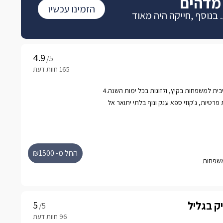
מדהים
הזמינו עכשיו
 בנוסף ,חייקה היה מאוד
/5
חופשה מפוארת ואקסקלוסיבית למשפחות בקיץ, ולזוגות בכל ימות השנה.4
פרטיות, ג'קוזי ספא ענק ונוף בלתי יתואר אל
החל מ- ₪1500
יק בגליל
/5