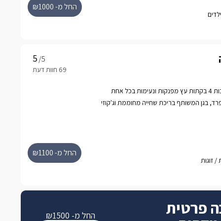
רתי מרהיב, בר פינוקים עשיר מכל טוב, שימוש
החל מ- ₪1000
רטי לכל סוויטה הכולל בריכה מפנקת ומחוממת,
/5
במתחם גן מטופח וירוק ניצבות 4 בקתות עץ מפנקות ונעימות בכל אחת
 נפרד, בגן המשותף בריכת שחייה מחוממת וג'קוזי
החל מ- ₪1100
ה פרטית
החל מ- ₪1500