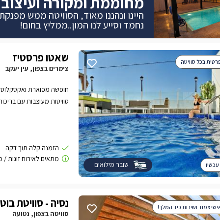
מחוממת ומקורה ועיצוב 
היינו ונהננו מאוד, הסוויטה ממש מפנקת.
נחמד וסייע לנו המון..ממליץ בחום!
שאטו פרסטיז
רטית בכל סוויטה
צימרים בצפון, עין יעקב
סוויטות מעוצבות עם בריכות 
הגליל והים.
שובר מילואים
עכשיו
נסיה - סוויטת בוט
שי צמוד ושירות כיד המלך!
סוויטה בצפון, נטועה