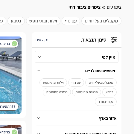
צימרטופ
צימרים ציבור דתי
מקבלים בעלי חיים
עם נוף
וילות ובתי נופש
בטבע
פר
סינון תוצאות
נקה סינון
בריכה מ
מיין לפי
מיין לפי
חיפושים פופולריים
מהמחיר הנמוך לגבוה
מקבלים בעלי חיים
עם נוף
וילות ובתי נופש
מהמחיר הגבוה לנמוך
בטבע
פרטית מחוממת
בריכה מחוממת
גקוזי בחדר
התקשרו 
אזור בארץ
ברמת הגולן
בגליל העליון
בגליל המערבי
בריכה פ
איזה סוג חופשה אתם מחפשים