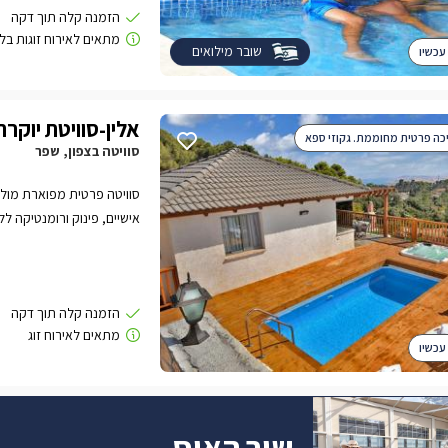
פינוקים.rn rnהסו
כל אחת גובלת בגדר גבוהה 
שובר מילואים
עכשיו
אלין-סוויטת יוקרה
יכה פרטית מחוממת. גקוזי ספא
סוויטה בצפון, שפר
סוויטה פרטית מפוארת מול נ
אישיים, פינוק ורומנטיקה לל
עכשיו
שיר האוס