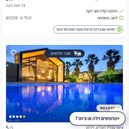
החל מ- ₪1150
סוויטה עם בריכה פרטית וגקוזי ספא מול הנוף
שובר מילואים
אסיה
מחפשים וילה או צימר?
צימר בגליל העליון, דלתון
/5