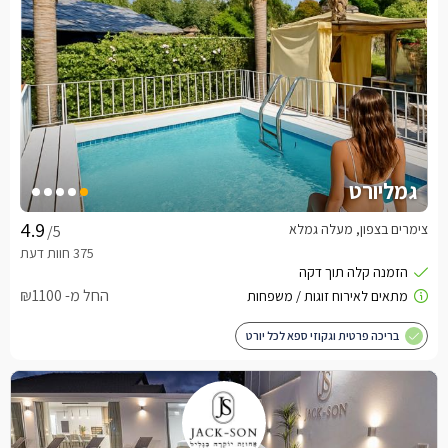
גמליורט
צימרים בצפון, מעלה גמלא
/5
החל מ- ₪1100
בריכה פרטית וגקוזי ספא לכל יורט