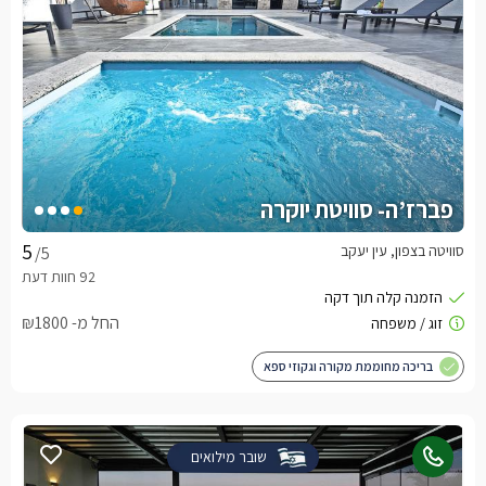
פברז’ה- סוויטת יוקרה
סוויטה בצפון, עין יעקב
/5
החל מ- ₪1800
בריכה מחוממת מקורה וגקוזי ספא
שובר מילואים