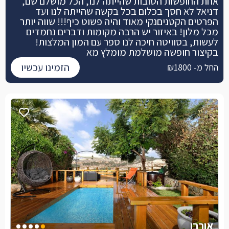
אחת החופשות הטובות שהייתה לנו, הכל מושלם שם,
דניאל לא חסך בכלום בכל בקשה שהייתה לנו ועד
הפרטים הקטניםנקי מאוד והיה פשוט כיף!!! שווה יותר
מכל מלון! באיזור יש הרבה מקומות ודברים נחמדים
לעשות, בסוויטה חיכה לנו ספר עם המון המלצות!
בקיצור חופשה מושלמת מומלץ מא
הזמינו עכשיו
החל מ- ₪1800
אורבן