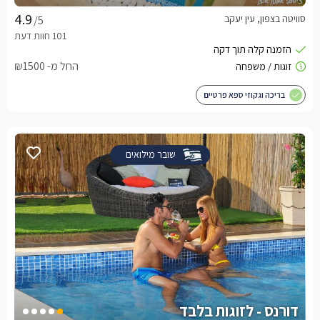
סוויטה בצפון, עין יעקב
/5
החל מ- ₪1500
בריכה וגקוזי ספא פרטיים
שובר מילואים
דורנס - לזוגות בלבד