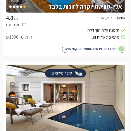
אלין-סוויטת יוקרה לזוגות בלבד
סוויטה בצפון, שפר
/5
החל מ- ₪1000
נוף. בריכה פרטית מחוממת. גקוזי ספא
שובר מילואים