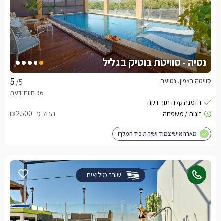
נסיה - סוויטת בוטיק בגליל
סוויטה בצפון, נטועה
/5
החל מ- ₪2500
מארח אישי צמוד ושירות כיד המלך!
שובר מילואים