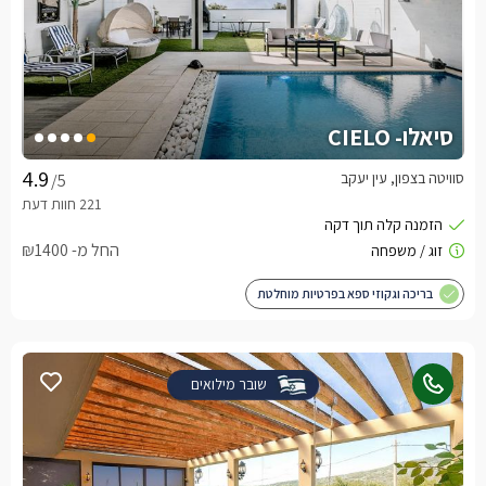
סיאלו- CIELO
סוויטה בצפון, עין יעקב
/5
החל מ- ₪1400
בריכה וגקוזי ספא בפרטיות מוחלטת
שובר מילואים