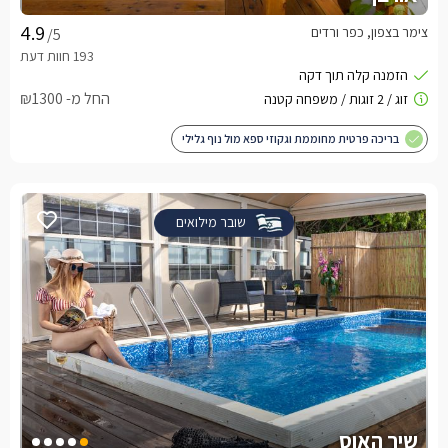
צימר בצפון, כפר ורדים
/5
החל מ- ₪1300
בריכה פרטית מחוממת וגקוזי ספא מול נוף גלילי
שובר מילואים
שיר האוס