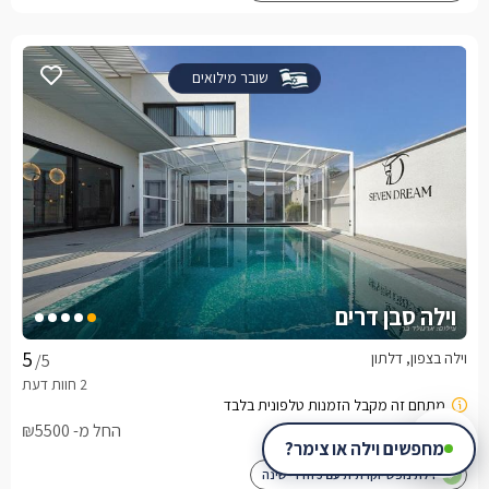
שובר מילואים
וילה סבן דרים
וילה בצפון, דלתון
/5
החל מ- ₪5500
מחפשים וילה או צימר?
וילת נופש יוקרתית עם 5 חדרי שינה