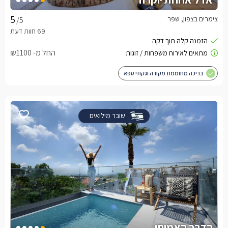
צימרים בצפון, שפר
/5
החל מ- ₪1100
בריכה מחוממת מקורה וגקוזי ספא
שובר מילואים
הדבר האמיתי