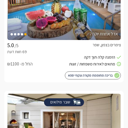
אדל אחוזת יוקרה
צימרים בצפון, שפר
/5
החל מ- ₪1100
בריכה מחוממת מקורה וגקוזי ספא
שובר מילואים