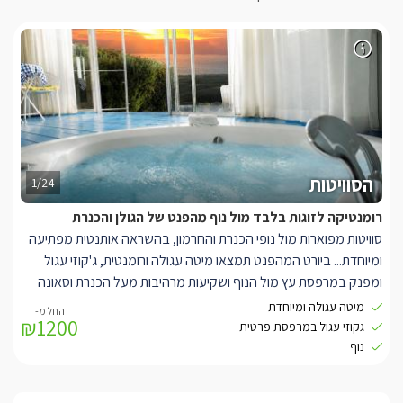
הסוויטות
1/24
רומנטיקה לזוגות בלבד מול נוף מהפנט של הגולן והכנרת
סוויטות מפוארות מול נופי הכנרת והחרמון, בהשראה אותנטית מפתיעה
ומיוחדת...
ביורט המהפנט תמצאו מיטה עגולה ורומנטית, ג'קוזי עגול
ומפנק במרפסת עץ מול הנוף ושקיעות מרהיבות מעל הכנרת וסאונה
מדהימה לחופשה חלומית ומפנקת במיוחד.
מיטה עגולה ומיוחדת
₪1200
מבנה יורט בבנייה אקולוגית 42 מ"ר, עם מרפסת פרטית מרהיבה לכל
גקוזי עגול במרפסת פרטית
סוויטה, 80 מ"ר.
נוף
הסוויטות חולקות תצפית מרכזית ממנה ניתן לחזות בנוף הייחודי.
עיצוב פנים מלא השראה, המתבסס על סמלו המעגלי של הזן.
כל