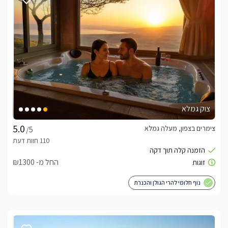
עוצמתי ומהפנט חוויה בלתי נשכחת מלאת קסם, לנשום אוויר צלול 
ונקי וליהנות משקיעות מרהיבות שעוד לא ראיתם כמותם, גם 
ממרפסת הסוויטה הניתנת לסגירה לשמירה על פרטיותכם תוכלו 
ליהנות מהנוף המושלם.במפלס התחתון של הסוויטות, ניצבת 
תצפית הנוף המרכזית, מול נוף פתוח ומבט על יוצא דופן, תוכלו 
להתרווח בישיבה על הבר הגדול וליהנות מארוחה מפנקת וממתקן 
ברביקיו שניצב לרשותכם. 
כלול באירוח
צוק גמלא
צימרים בצפון, מעלה גמלא
/5
וביניהם בקבוק יין מסדרת גמלא, של יקבי רמת הגולן, חטיפים, 
ערכת קפה וקפסולות למכונת האספרסו.בחדר הרחצה לרשותכם 
החל מ- ₪1300
כפכפי קטיפה, תמרוקי רחצה. תוספת תשלום:להשלמת החוויה 
נוף חלומי להרי הגולן והכנרת
וליהנות מארוחת בוקר טרייה ומפנקת, המוגשת ישירות לסוויטה 
לבחירתכם מבין כל סגנונות העיסוי והטיפולים.