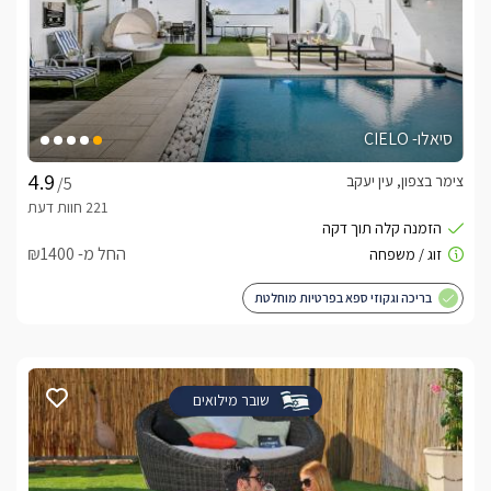
סיאלו- CIELO
צימר בצפון, עין יעקב
/5
החל מ- ₪1400
בריכה וגקוזי ספא בפרטיות מוחלטת
שובר מילואים