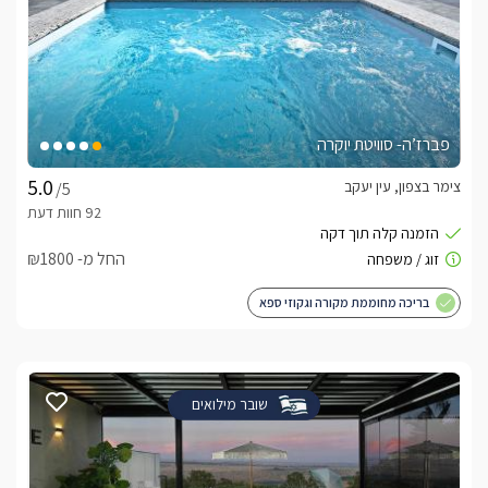
פברז’ה- סוויטת יוקרה
צימר בצפון, עין יעקב
/5
החל מ- ₪1800
בריכה מחוממת מקורה וגקוזי ספא
שובר מילואים