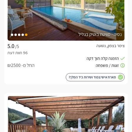
נסיה - סוויטת בוטיק בגליל
צימר בצפון, נטועה
/5
החל מ- ₪2500
מארח אישי צמוד ושירות כיד המלך!