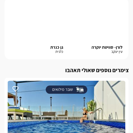
לורן- סוויטת יוקרה
גן כנרת
סוו
עין יעקב
כלנית
כפר
צימרים נוספים שאולי תאהבו
שובר מילואים