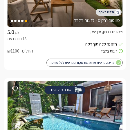
סוויטות נרקיס - לזוגות בלבד
צימרים בצפון, עין יעקב
/5
החל מ- ₪1100
בריכה פרטית מחוממת מקורה פרטית לכל סוויטה
שובר מילואים