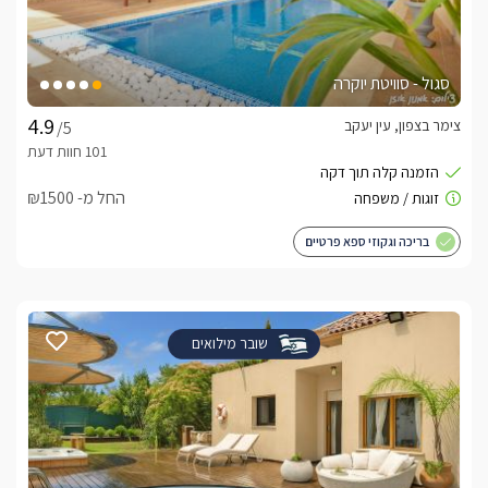
סגול - סוויטת יוקרה
צימר בצפון, עין יעקב
/5
החל מ- ₪1500
בריכה וגקוזי ספא פרטיים
שובר מילואים