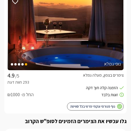
לידיעתכם, הפרטים המוצגים באתר: התפוסה המחירים והמבצעים
מעודכנים ומאומתים. תוכלו לבדוק ולבצע הזמנה באהבה רבה ♥
לפרטים נוספים או שאלות אנחנו פה לשירותכם
בברכה, מלי -
052-9098196
לצפייה באטרקציות ומסעדות בקרבת סי-זן-sea-zen -
לחצו כאן
נופי גמלא
צימרים בצפון, מעלה גמלא
/5
החל מ- ₪1000
נוף פנורמי וגקוזי פרטי בכל סוויטה
גלו עכשיו את הצימרים הזמינים לסופ"ש הקרוב