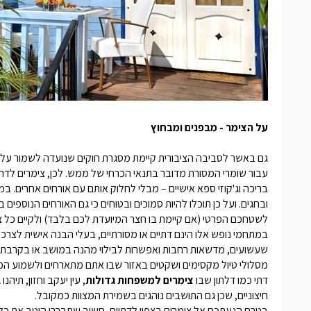
על הצימר - מבפנים ומבחוץ
גם באשר לסביבה הציבורית קיימת מסגרת חוקים שנועדה לשמור על כ
עבור שומרי המסורת מדובר בתנאי הכרחי של ממש. לכן,
צימרים לדתי
בריכה וג'קוזי ספא אישיים – מבלי לחלוק אותם עם אורחים אחרים. ב
ובחגים. ועל כן תוכלו להיות סמוכים ובטוחים כי גם האורחים הנוספ
לשטחכם הפרטי (אם קיימת בו חצר המיועדת לכם בלבד) ולקיים כל צור
במתחמי נופש אלו הינם דתיים או מסורתיים, בעלי הבנה אישית לצרכים
שעשועים, מדשאות רחבות ואפשרות לבילוי מהנה במושב או בקרבתו, א
מסלולי טיול מקסימים ושקטים באזור שבו אתם מתארחים ולשמוע המ
דתי כמו דלתון שבו
צימרים למשפחות גדולות
, עין יעקב וחזון, תיה
חיצוניים, שכן גם התושבים נוהגים בשמירת המצוות כמקובל.
בטרם הגעתכם אל
צימרים בצפון לדתיים
, חשוב שתבררו היטב את כל 