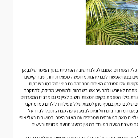
לל האורחים. אמנם לכולנו חשובה הפרטיות בתוך הצימר שלנו, אך
ים בצפון
יאפשרו לכם ליהנות מחופשה מפוארת יותר, שבה קיימים
מקומות אלו סטנדרט האירוח נותר זהה גם בימי חול כמו בשבתות
ים במתחם לא יורשו להבעיר אש בשבתות ולהשמיע מוזיקה, להתקרב
ת בילוי הפוגמת בקיום המצוות. חשוב לציין כי גם מרבית המארחים
 שלכם. כאן בנוסף ניתן למצוא שלל פעילויות לילדים כמו מתקני
ם המדובר ביום חול וניתן לבצע נסיעה קצרה. תוכלו לברר על
לצות מאת המארחים שמכירים את האזור היטב. במושבים בעלי אופי
נו גם משבת רגועה במיוחד בה אין כמעט תנועת מכוניות ורעשים
הפרטים שהוזכרו על מנת להימנע מאי נעימויות. מומלץ גם לברר