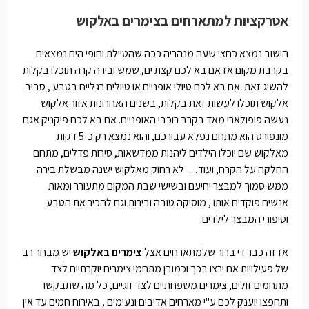
אטרקציות למתארחים בצימרים באלקוש
הישוב נמצא כחצי שעה מנהריה ככה שהטיילת וחופי הים נמצאים
בקרבת מקום אז אם בא לכם קצת ים, שמש ובירה קרה תוכלו בקלות
להשיג זאת. אם בא לכם טיולי אופניים או טיולים רגליים בטבע , סביב
אלקוש תוכלו לעשות זאת בקלות, בשנים האחרונות אזור אלקוש
נעשה פופולארי מאד בקרב רוכבי האופניים. אם בא לכם פיקניק אגם
מונפורט הוא מתחם נפלא עבורכם, והוא נמצא רק כ-5 דקות
מאלקוש שם יוכלו הילדים ליהנות ממדשאות, סירות פדלים, מתחם
החלקה על הקרח, ועוד… לא רחוק מאלקוש ישנה מבשלת בירה
ממש סמוך למבצר יחיעם ובשישי שבת המקום מתעורר ומאות
אנשים פוקדים אותו , מוסיקה טובה ובירות וגם להכיר את הטבע
וסיפורי המבצר לילדים.
אז זה כבר די ברור שלמתארחים אצל
צימרים באלקוש
יש מבחר רב
של פעילויות אם ירצו בכך וכמובן מתחמי צימרים יוקרתיים לצד
מתחמים זולים, צימרים משפחתיים לצד זוגיים, כל מה שתבקשו
ותחפצו יוענק לכם ע"י מארחים אדיבים ונעימים , באירוח חמים עד אין