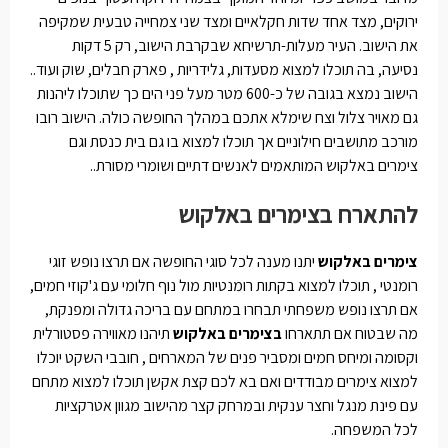
ירוקים, מצד אחד שדות חקלאיים ומצד שני צמחייה טבעית שמקיפה
את הישוב. העיר מעלות-תרשיחא שבקרבת הישוב, רק 5 דקות
נסיעה, בה תוכלו למצוא מסעדות, גלידריות , פארק חבלים, שוק ועוד..
הישוב נמצא בגובה של כ-600 מטר מעל פני הים כך שתוכלו ליהנות
גם מאויר צלול וצח שימלא אתכם במהלך החופשה כולה. הישוב רובו
מורכב מתושבים חילוניים אך תוכלו למצוא בו גם בית כנסת וגם
צימרים באלקוש המותאמים לאנשים דתיים ושומרי מסורת..
להתארח בצימרים באלקוש
צימרים באלקוש
יתנו מענה לכל סוגי החופשה אם תרצו נופש זוגי
רומנטי , תוכלו למצוא בקתות רומנטיות מול נוף חלומי עם ג'קוזי חמים,
אם תרצו נופש משפחתי תבחרו במתחם עם בריכה גדולה ומפנקת,
מה שבטוח אם תתארחו
בצימרים באלקוש
תיהנו מאווירה פסטורלית
וקסומה ומיחס חמים ומסביר פנים של המארחים , חובבי השקט יוכלו
למצוא צימרים מבודדים ואם בא לכם קצת אקשן תוכלו למצוא מתחם
עם פינת מנגל וחצר ענקית ובמרחק קצר מהישוב מגוון אטרקציות
לכל המשפחה.