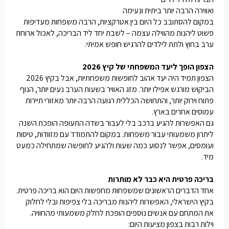
ואווירה הרבה יותר ביתית ונעימה
במקום להסתובב כל היום בין אטרקציות, הרבה משפחות מעדיפות
פשוט ליהנות מהווילה עצמה – לשבת יחד ליד הבריכה, לאכול ארוחת
ערב בחוץ ולתת לילדים להרגיש חופש אמיתי.
הצפון הופך ליעד המשפחתי של קיץ 2026
הצפון תמיד היה יעד אהוב לחופשות משפחתיות, אבל בקיץ 2026
הביקוש מורגש אפילו יותר. מזג האוויר בשעות הערב נעים יותר, הנוף
פתוח וירוק יותר, והתחושה הכללית רגועה הרבה יותר מאזורי תיירות
עמוסים אחרים בארץ.
גם האפשרות להגיע ברכב בלי לעבור בשדה התעופה הופכת השנה
ליתרון משמעותי עבור משפחות. במקום להתמודד עם מזוודות, טיסות
ועומסים, אפשר לנסוע כמה שעות ולהגיע לחופשה שמתחילה כמעט
מיד.
בריכה פרטית היא כבר לא מותרות
אחד הדברים הראשונים שמשפחות מחפשות היום הוא בריכה פרטית.
בקיץ הישראלי, האפשרות ליהנות מבריכה בלי צפיפות ובלי לחלוק
את המתחם עם אנשים נוספים הופכת לחלק משמעותי מהחוויה.
וילות רבות בצפון מציעות היום: