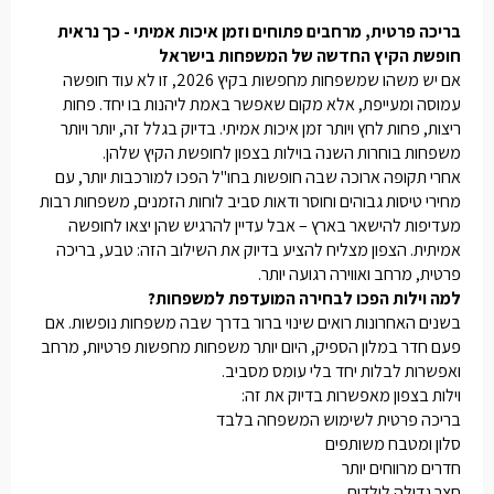
בריכה פרטית, מרחבים פתוחים וזמן איכות אמיתי - כך נראית
חופשת הקיץ החדשה של המשפחות בישראל
אם יש משהו שמשפחות מחפשות בקיץ 2026, זו לא עוד חופשה
עמוסה ומעייפת, אלא מקום שאפשר באמת ליהנות בו יחד. פחות
ריצות, פחות לחץ ויותר זמן איכות אמיתי. בדיוק בגלל זה, יותר ויותר
משפחות בוחרות השנה בוילות בצפון לחופשת הקיץ שלהן.
אחרי תקופה ארוכה שבה חופשות בחו"ל הפכו למורכבות יותר, עם
מחירי טיסות גבוהים וחוסר ודאות סביב לוחות הזמנים, משפחות רבות
מעדיפות להישאר בארץ – אבל עדיין להרגיש שהן יצאו לחופשה
אמיתית. הצפון מצליח להציע בדיוק את השילוב הזה: טבע, בריכה
פרטית, מרחב ואווירה רגועה יותר.
למה וילות הפכו לבחירה המועדפת למשפחות?
בשנים האחרונות רואים שינוי ברור בדרך שבה משפחות נופשות. אם
פעם חדר במלון הספיק, היום יותר משפחות מחפשות פרטיות, מרחב
ואפשרות לבלות יחד בלי עומס מסביב.
וילות בצפון מאפשרות בדיוק את זה:
בריכה פרטית לשימוש המשפחה בלבד
סלון ומטבח משותפים
חדרים מרווחים יותר
חצר גדולה לילדים