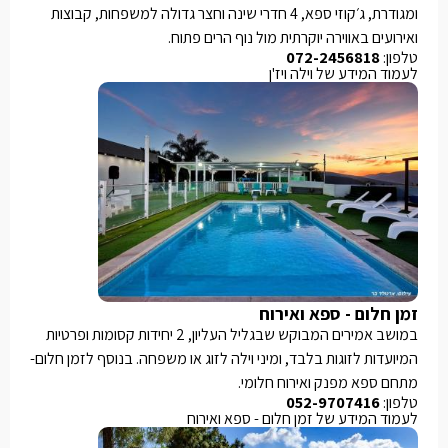
ומגודרת, ג׳קוזי ספא, 4 חדרי שינה וחצר גדולה למשפחות, קבוצות
ואירועים באווירה יוקרתית מול נוף הרים פתוח.
טלפון:
072-2456818
לעמוד המידע של וילה ויז'ן
זמן חלום - ספא ואירוח
במושב אמירים המבוקש שבגליל העליון, 2 יחידות קסומות ופרטיות
המיועדות לזוגות בלבד, ומיני וילה לזוג או משפחה. בנוסף לזמן חלום-
מתחם ספא מפנק ואירוח חלומי.
טלפון:
052-9707416
לעמוד המידע של זמן חלום - ספא ואירוח