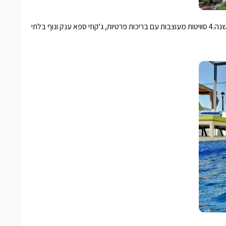
חופשה מפוארת ואקסקלוסיבית למשפחות בקיץ, ולזוגות בכל ימות השנה.4 סוויטות מעוצבות עם בריכות פרטיות, ג'קוזי ספא ענק ונוף בלתי