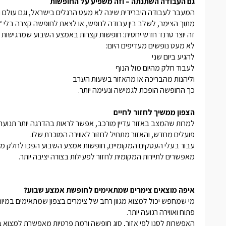
גם העבודה השתנתה – וזה משפיע על החופשות
המעבר לעבודה היברידית שינה לא מעט הרגלים בישראל, וגם עולם ה
מתוך הצימר, לשלב בין עבודה לנופש, או לצאת לחופשה קצרה בלי 
זה יוצר טרנד חדש יחסית: חופשות קצרות באמצע השבוע שמרגישות הר
לא מעט נופשים מעדיפים היום:
להגיע ביום שני
לעבוד חלק מהיום מול הנוף
וליהנות מהבריכה או מהאזור בשעות הערב
כך החופשה הופכת לגמישה ונעימה יותר.
הצפון ממשיך לחזור לחיים
למרות שהמצב באזור עדיין מורכב, אפשר לראות בהדרגה יותר תנועה 
פועלים מחדש, והאזור מתחיל לחזור לאווירה המוכרת שלו.
מאפשרים לתיירות המקומית לחזור לפעילות בצורה יציבה יותר.
איפה מוצאים צימרים שמתאימים לחופשת אמצע שבוע?
מי שמחפש יכול למצוא מגוון רחב של צימרים בצפון שמתאימים במיו
פתוח ואווירה רגועה יותר.
האפשרות לסנן לפי אזור, סוג חופשה ורמת פרטיות מאפשרת למצו