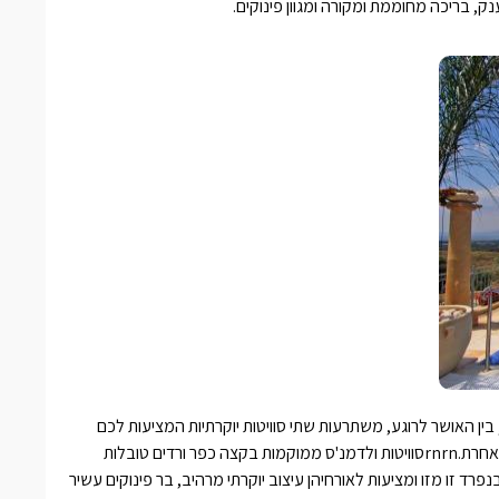
, בריכה מחוממת ומקורה ומגוון פינוקים.
ש, בין האושר לרוגע, משתרעות שתי סוויטות יוקרתיות המציעות לכם
אירוח אישי, חם ומפנק, טיפולי ספא, ארוחת בוקר גלילית וחוויה ברמה אחרת.rnrnסוויטות ולדמנ'ס ממוקמות בקצה כפר ורדים טובלות
רד זו מזו ומציעות לאורחיהן עיצוב יוקרתי מרהיב, בר פינוקים עשיר