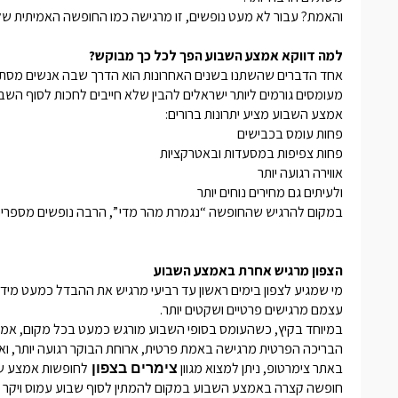
והאמת? עבור לא מעט נופשים, זו מרגישה כמו החופשה האמיתית של קיץ 
למה דווקא אמצע השבוע הפך לכל כך מבוקש?
אחד הדברים שהשתנו בשנים האחרונות הוא הדרך שבה אנשים מסתכלים 
מעומסים גורמים ליותר ישראלים להבין שלא חייבים לחכות לסוף השב
אמצע השבוע מציע יתרונות ברורים:
פחות עומס בכבישים
פחות צפיפות במסעדות ובאטרקציות
אווירה רגועה יותר
ולעיתים גם מחירים נוחים יותר
במקום להרגיש שהחופשה “נגמרת מהר מדי ”, הרבה נופשים מספר
הצפון מרגיש אחרת באמצע השבוע
מי שמגיע לצפון בימים ראשון עד רביעי מרגיש את ההבדל כמעט מיד. ה
עצמם מרגישים פרטיים ושקטים יותר.
במיוחד בקיץ, כשהעומס בסופי השבוע מורגש כמעט בכל מקום, אמצ
הבריכה הפרטית מרגישה באמת פרטית, ארוחת הבוקר רגועה יותר, ו
באתר צימרטופ, ניתן למצוא מגוון
לחופשות אמצע שבו
צימרים בצפון
חופשה קצרה באמצע השבוע במקום להמתין לסוף שבוע עמוס ויקר יו