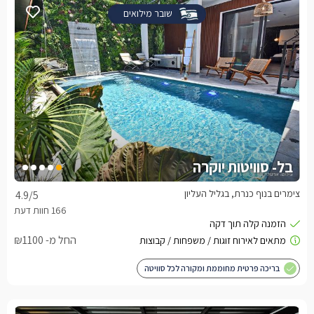
שובר מילואים
בל- סוויטות יוקרה
צימרים בנוף כנרת, בגליל העליון
4.9
/5
החל מ- ₪1100
בריכה פרטית מחוממת ומקורה לכל סוויטה