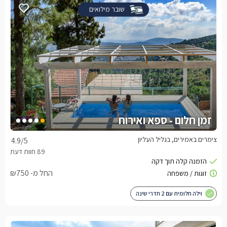
שובר מילואים
זמן חלום - ספא ואירוח
צימרים באמירים, בגליל העליון
4.9
/5
החל מ- ₪750
וילה חלומית עם 2 חדרי שינה