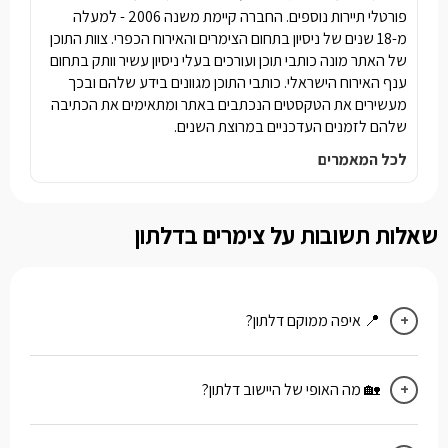
פורטלי תיירות נוספים. החברה קיימת משנה 2006 - למעלה
מ-18 שנים של ניסיון בתחום הצימרים והאירוח הכפרי. צוות התוכן
של האתר מונה כותבי תוכן ועורכים בעלי ניסיון עשיר וותק בתחום
ענף האירוח הישראלי. כותבי התוכן מגוונים בידע שלהם ובכך
מעשירים את הטקסטים הנכתבים באתר ומתאימים את הכתיבה
שלהם לזמנים העדכניים במרוצת השנים.
לכל המאמרים
שאלות תשובות על צימרים בדלתון
📍 איפה ממוקם דלתון?
דלתון נמצא בגליל העליון, סמוך לצפת, כ־10 דקות נסיעה
מראש פינה וכ־5 דקות ממירון.
🏡 מה האופי של היישוב דלתון?
מושב דתי עם אופי כפרי ושקט, נוף גלילי קסום, קהילה
חמה, אווירה פסטורלית ואחד מאזורי היין המרכזיים
בצפון – בזכות יקב דלתון המפורסם.