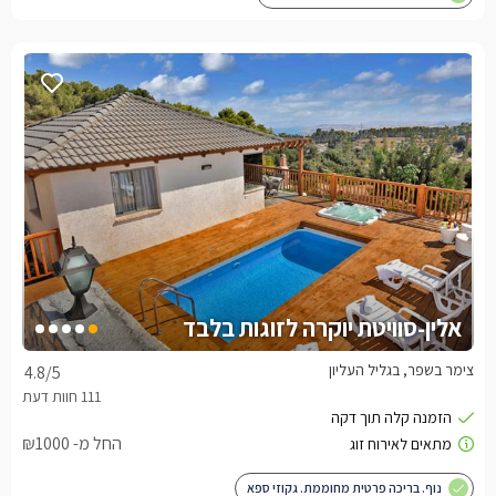
אלין-סוויטת יוקרה לזוגות בלבד
צימר בשפר, בגליל העליון
4.8
/5
החל מ- ₪1000
נוף. בריכה פרטית מחוממת. גקוזי ספא