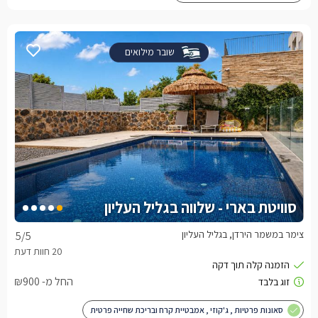
שובר מילואים
סוויטת בארי - שלווה בגליל העליון
צימר במשמר הירדן, בגליל העליון
5
/5
החל מ- ₪900
סאונות פרטיות , ג'קוזי , אמבטיית קרח ובריכת שחייה פרטית