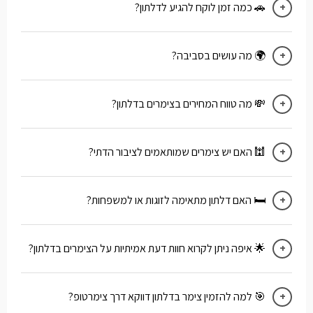
🚗 כמה זמן לוקח להגיע לדלתון?
כ־10 דקות מצפת, שעה מחיפה וכשעה ו־45 דקות מתל
אביב.
🌍 מה עושים בסביבה?
סיורים ביקבים (כולל יקב דלתון), מסלולי הליכה בגליל
העליון, קברי צדיקים, מסעדות כפריות וקרבה לאטרקציות
כמו הר מירון, נחל עמוד וראש פינה. לפרטים נוספים:.
💸 מה טווח המחירים בצימרים בדלתון?
אטרקציות, מסלולים ומסעדות באזור דלתון
המחירים נעים בין 1100 ל־2200 ₪ ללילה – בהתאם
לרמת הצימר, נוף, בריכה פרטית או מתקני ספא.
🕍 האם יש צימרים שמותאמים לציבור הדתי?
בהחלט. מדובר ביישוב דתי כך שרוב הצימרים כוללים
פלטת שבת, מיחם, כלים כשרים.
🛏️ האם דלתון מתאימה לזוגות או למשפחות?
כן. יש מתחמי אירוח מבודדים ורומנטיים לזוגות, וגם סוויטות
ומתחמים גדולים למשפחות עם בריכה ומתקנים.
🌟 איפה ניתן לקרוא חוות דעת אמיתיות על הצימרים בדלתון?
באתר צימרטופ תמצאו ביקורות אמיתיות מאורחים
שהתארחו בפועל בצימרים. לצפייה:
חוות דעת באתר צימרטופ
🎯 למה להזמין צימר בדלתון דווקא דרך צימרטופ?