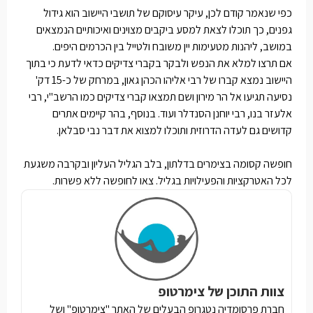
כפי שנאמר קודם לכן, עיקר עיסוקם של תושבי היישוב הוא גידול
גפנים, כך תוכלו לצאת למסע ביקבים מצוינים ואיכותיים הנמצאים
במושב, ליהנות מטעימות יין משובח ולטייל בין הכרמים היפים.
אם תרצו למלא את הנפש ולבקר בקברי צדיקים כדאי לדעת כי בתוך
היישוב נמצא קברו של רבי אליהו הכהן גאון, במרחק של כ-15 דק'
נסיעה תגיעו אל הר מירון ושם תמצאו קברי צדיקים כמו הרשב"י, רבי
אלעזר בנו, רבי יוחנן הסנדלר ועוד. בנוסף, בהר קיימים אתרים
קדושים גם לעדה הדרוזית ותוכלו למצוא את דבר נבי סבלאן.
חופשה קסומה בצימרים בדלתון, בלב הגליל העליון ובקרבה משגעת
לכל האטרקציות והפעילויות בגליל. צאו לחופשה ללא פשרות.
צוות התוכן של צימרטופ
חברת פרסומדיה נטגרופ הבעלים של האתר "צימרטופ" ושל