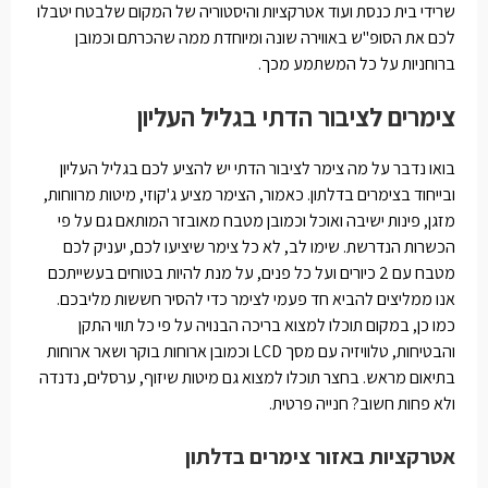
שרידי בית כנסת ועוד אטרקציות והיסטוריה של המקום שלבטח יטבלו
לכם את הסופ"ש באווירה שונה ומיוחדת ממה שהכרתם וכמובן
ברוחניות על כל המשתמע מכך.
צימרים לציבור הדתי בגליל העליון
בואו נדבר על מה צימר לציבור הדתי יש להציע לכם בגליל העליון
ובייחוד בצימרים בדלתון. כאמור, הצימר מציע ג'קוזי, מיטות מרווחות,
מזגן, פינות ישיבה ואוכל וכמובן מטבח מאובזר המותאם גם על פי
הכשרות הנדרשת. שימו לב, לא כל צימר שיציעו לכם, יעניק לכם
מטבח עם 2 כיורים ועל כל פנים, על מנת להיות בטוחים בעשייתכם
אנו ממליצים להביא חד פעמי לצימר כדי להסיר חששות מליבכם.
כמו כן, במקום תוכלו למצוא בריכה הבנויה על פי כל תווי התקן
והבטיחות, טלוויזיה עם מסך LCD וכמובן ארוחות בוקר ושאר ארוחות
בתיאום מראש. בחצר תוכלו למצוא גם מיטות שיזוף, ערסלים, נדנדה
ולא פחות חשוב? חנייה פרטית.
אטרקציות באזור צימרים בדלתון