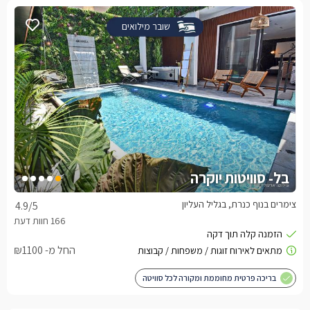
שובר מילואים
בל- סוויטות יוקרה
צימרים בנוף כנרת, בגליל העליון
4.9
/5
החל מ- ₪1100
בריכה פרטית מחוממת ומקורה לכל סוויטה