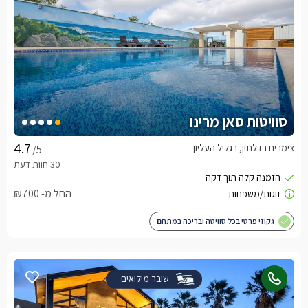
סוויטות סאן מרינו
צימרים בדלתון, בגליל העליון
/5
החל מ- ₪700
גקוזי פרטי בכל סוויטה ובריכה במתחם
שובר מילואים