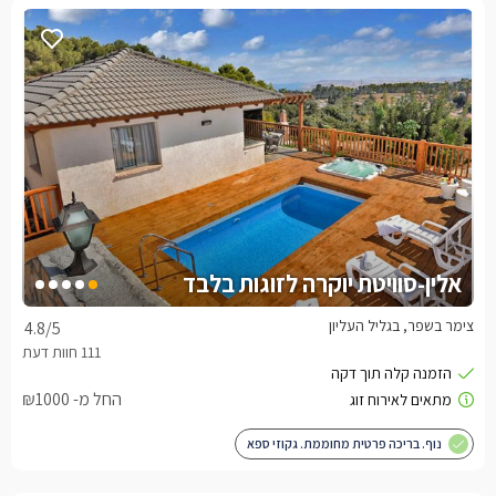
אלין-סוויטת יוקרה לזוגות בלבד
צימר בשפר, בגליל העליון
4.8
/5
החל מ- ₪1000
נוף. בריכה פרטית מחוממת. גקוזי ספא