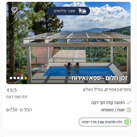
שובר מילואים
זמן חלום - ספא ואירוח
צימרים באמירים, בגליל העליון
4.9
/5
החל מ- ₪750
וילה חלומית עם 2 חדרי שינה