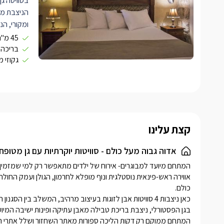
בסוויטה גן 
הניצבת מול
ומקורי, הנ
אסתטיים ונ
45 מ"ר open space
בעלת מזרן 
בריכה ב
גקוזי מ
צפייה מעול
המעוטרים 
סלונית מע
עם ראש גש
אמנותית ו
קצת עלינו
פנורמי וסב
הנוף, צמח
אדוה גבוה מעל כולם - סוויטות יוקרתיות עם גן מטופח