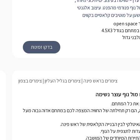
עדן – סוויטה בעיצוב ים-תיכוני מיוחד,
 נוף פנורמי מהפנט. עיצוב אלגנטי
שען על מוטיבים קלאסיים בקווים
קיים. לרשותכם מיטה זוגית מלכותית
אורתופדי, ג'קוזי מלבני גדול, חוויית
מתחם בגודל 4.5X3
לבני גדול
ה, חלונות גדולים לנוף ולתאורה טבעית
בוילונות החשכה לפי הצורך, פינת ישיבה
וצבת, קמין מפנק, מקלחון נפרד מפנק
ם, פינת אוכל, מטבחון בעבודות נגרות
שיש. במתחם הסוויטות תיהנו מבריכה
מחוממת באבן עתיקה (3/ 4.5) המשקיפה לנוף
צימרים בראש פינה
צימרים בגליל העליון
צימרים בצפון
יבה פינות ישיבה ודלפק בר הניצבים מול
ייה פסטורלית וערסלים.
 מול נוף עוצר נשימה
אווירה ראש-פינאית נוסטלגית ונוף מופלא לחרמון, הגולן ועמק החולה, הם רק תחילתה של החוויה המצפה לכם במתחם אדוה גבוה מעל 