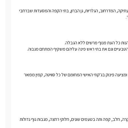
המתחם ממוקם במרחק הליכה קצר מאתר השחזור של המושבה העתיקה, המדרחוב, הגלריות, גן הברון, בתי הקפה והמסעדות שברחבי 
 
 הטבעיים וגם את בתי ראש פינה עליהם משקיף המתחם מגבוה. 
החוויה המפנקת של אדוה גבוה מעל כולם מושלמת בעונה החורפית ומציעה פינוק בג'קוזי האישי המחומם של כל סוויטה, קמין מפואר 
לינה + בקבוק יין משובח, עוגיות ביתיות, שוקולדים איטלקיים, שתייה קרה, חלב, קפה ותה בטעמים שונים, חלוקי רחצה, מגבות גוף גדולות 