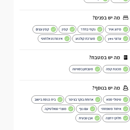
מה יש בפנים?
מיזוג אויר
גקוזי בחדר
קמין
קמין עצים
ערוצי yes
מערכת קולנוע
אינטרנט אלחוטי
מה יש במטבח?
מכונת קפה
מטבחון בסוויטה
מה יש בנוסף?
טיפולי ספא
ארוחת בוקר בצימר
בית כנסת בישוב
איחוד משפחתי
עם נוף
מוצרי טואלטיקה
חלוקי רחצה
אבן טבעית