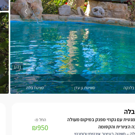
1/21
 בלנקה
סווויטת גן עדן
סוויטת בלה
בלה
מנטית עם גקוזי מפנק במיקום מעולה
₪950
ה הציורית והקסומה
ה – סוויטה בעיצוב אינטימי ורומנטי