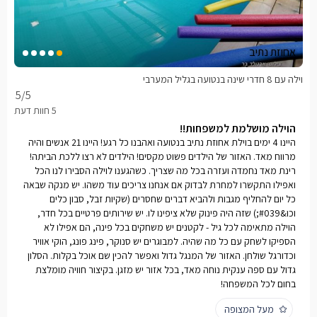
אחוזת נתיב
וילה עם 8 חדרי שינה בנטועה בגליל המערבי
5
/5
הוילה מושלמת למשפחות!!
היינו 4 ימים בוילת אחוזת נתיב בנטועה ואהבנו כל רגע! היינו 21 אנשים והיה
מרווח מאד. האזור של הילדים פשוט מקסים! הילדים לא רצו ללכת הביתה!
רינת מאד נחמדה ועזרה בכל מה שצריך. כשהגענו לוילה הסבירו לנו הכל
ואפילו התקשרו למחרת לבדוק אם אנחנו צריכים עוד משהו. יש מנקה שבאה
כל יום להחליף מגבות ולהביא דברים שחסרים (שקיות זבל, סבון כלים
וכו&#039;) שזה היה פינוק שלא ציפינו לו. יש שירותים פרטיים בכל חדר,
הוילה מתאימה לכל גיל - לקטנים יש משחקים בכל פינה, הם אפילו לא
הספיקו לשחק עם כל מה שהיה. למבוגרים יש סנוקר, פינג פונג, הוקי אוויר
וכדורגל שולחן. האזור של המנגל גדול ואפשר להכין שם אוכל בקלות. הסלון
גדול עם ספה ענקית נוחה מאד, בכל אזור יש מזגן. בקיצור חוויה מומלצת
בחום לכל המשפחה!
מעל המצופה