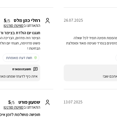
5
רחלי כהן מלס
26.07.2025
/5
התארחנו ב
סוויטת סורנטו
חגגנו יום הולדת בצימר ור
נה מהממת וזמינה תמיד לכל שאלה
הצימר היה מדהים, הבריכה הפ
זמינים בנפרד טעימה מאוד ומומלצת
פשוט מדהימה, חגגתי יום הולד
הבחינות !
חוות דעת מאומתת
תכם שוב!
איזה כיף לדעת! שמחנו מאו
5
שמעון פורט
13.07.2025
/5
התארחנו ב
סוויטת סורנטו
חופשה מושלמת לזמן איכ