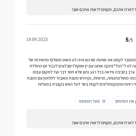
ד לארח אתכם, מקווים לראות אתכם שוב!
5
19.09.2025
/5
טמבר לקחנו את סוויטת סורנטו והיה לנו פשוט מושלם! מהשירות של
לנו ל*הכל*פינקה אותנו עם יין ושוקולדיםבלונים לכבוד יום ההולדת
רב בסביבה ווידאה בכל רגע נתון שלא חסר דבר ועד למקום עצמו
מה מושלמתנוחה, מרווחת, נקייהיש מטבח מאובזר לחלוטין וגם מטבח
וזי רותח ומפנקממליצים לקנות בשר לעל האש בקצביה במעלות
ק את המתחם
מעל המצופה
ד לארח אתכם, מקווים לראות אתכם שוב!