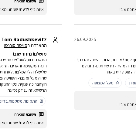
תכם שוב!
איזה כיף לדעת! שמחנו מאו
Tom Radushkevitz
26.09.2025
התארחנו ב
סוויטת סורנטו
מושלם! נחזור שוב!
ף למוד! ארוחת הבוקר הייתה נהדרת!
התארחנו זוג לסופ״ש בחודש ספ
יה מהיר - היו שירותים- נתנו לנו
רינה המקסימה והאדיבה שדאגה 
ה פופולרית באזור!
שלישלחה לי המלצות לארוחת ע
שהיה מעל ומעבר- הסוויטה עצ
נות
מעל המצופה
חוץהבריכה ענקית ונקייההג׳ק
תרשיחא זה 15 דק נסיעה
התמונות משקפות בדיו
תכם שוב!
איזה כיף לדעת! שמחנו מאו