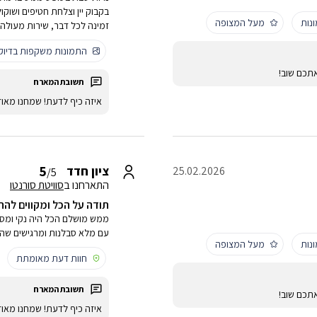
בקבוק יין וצלחת חטיפים ושוקו
נות
מעל המצופה
זמינה לכל דבר, שירות מעולה 
התמונות משקפות בדיו
תכם שוב!
איזה כיף לדעת! שמחנו מאו
5
ציון חדד
25.02.2026
/5
התארחנו ב
סוויטת סורנטו
תודה על הכל ומקווים להת
ממש מושלם הכל היה נקי ומסו
עם מלא סבלנות ומרגישים שה
נות
מעל המצופה
חוות דעת מאומתת
תכם שוב!
איזה כיף לדעת! שמחנו מאו