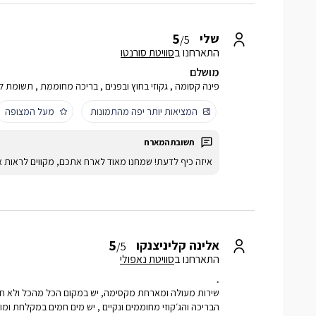
5
שלי
/5
התארחנו ב
סוויטת סורנטו
מושלם
פינה קסומה , גקוזי בחוץ ובפנים , בריכה מחוממת , תשומת 
המציאות יותר יפה מהתמונות
מעל המצופה
איזה כיף לדעת! שמחנו מאוד לארח אתכם, מקווים לראות א
5
אלינה קליניצנקו
/5
התארחנו ב
סוויטת נאפולי
.
שירות מעולה ומארחת מקסימה, יש במקום הכל מהכל ולא חסר
הבריכה והג׳קוזי מחוממים ונקיים , יש מים חמים במקלחת ומוצ