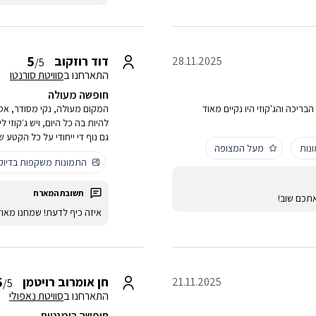
5
דוד רוזקוב
28.11.2025
/5
התארחנו ב
סוויטת סורנטו
חופשה מעולה
ריכה והג'קוזי היו נקיים מאוד
המקום מעולה, נקי מסודר, אס
להיות בה כל היום, ויש ג׳קוזי 
גם נוף די ייחודי על כל הקטע ש
נות
מעל המצופה
התמונות משקפות בדיו
תכם שוב!
איזה כיף לדעת! שמחנו מאו
5
חן אומרוב רויטמן
21.11.2025
/5
התארחנו ב
סוויטת נאפולי
חופשה רומנטית