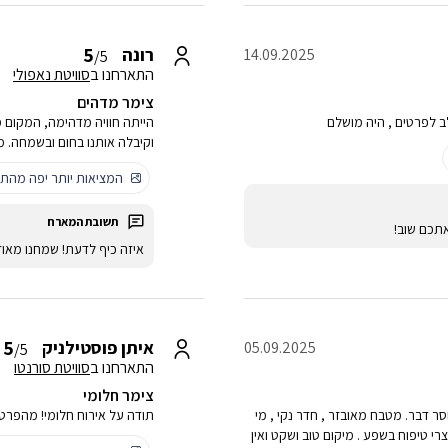
5
רונה
14.09.2025
/5
התארחנו ב
סוויטת נאפולי
צימר מדהים
לב לפרטים , היה מושלם
הייתה חוויה מדהימה, המקום מ
וקיבלה אותנו בחום ובשמחה. 
המציאות יותר יפה מהתמ
תכם שוב!
איזה כיף לדעת! שמחנו מאו
5
איתן פוסטילניק
05.09.2025
/5
התארחנו ב
סוויטת סורנטו
צימר חלומי
 דבר. מטבח מאובזר , חדר נקי , מי
תודה על אירוח חלומי! מהפרטי
רי טיפוח בשפע . מיקום טוב ושקט ואין