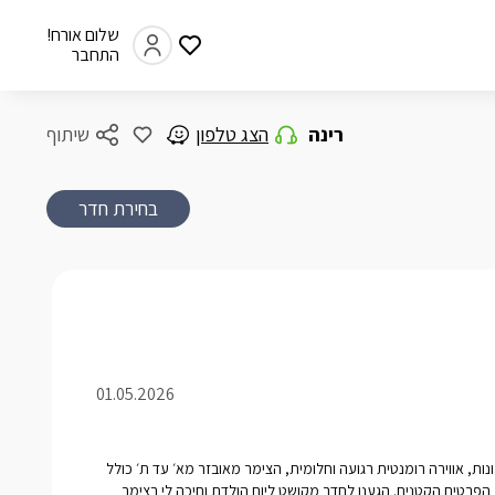
שלום אורח!
התחבר
רינה
הצג טלפון
שיתוף
בחירת חדר
01.05.2026
ות, אווירה רומנטית רגועה וחלומית, הצימר מאובזר מא׳ עד ת׳ כולל
רטים הקטנים. הגענו לחדר מקושט ליום הולדת וחיכה לי בצימר