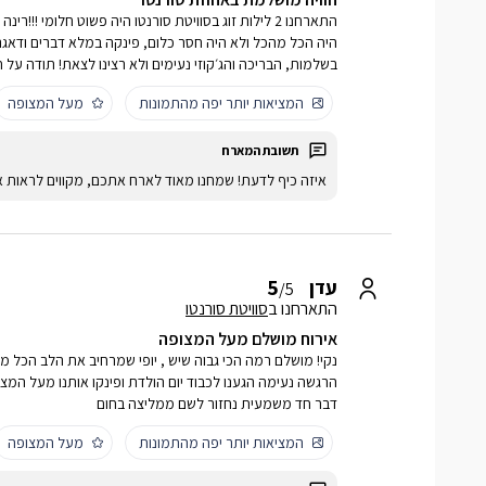
התארחנו 2 לילות זוג בסוויטת סורנטו היה פשוט חלומי !
היה הכל מהכל ולא היה חסר כלום, פינקה במלא דברים ודא
בשלמות, הבריכה והג׳קוזי נעימים ולא רצינו לצאת! תודה על ח
המציאות יותר יפה מהתמונות
מעל המצופה
איזה כיף לדעת! שמחנו מאוד לארח אתכם, מקווים לראות א
5
עדן
/5
התארחנו ב
סוויטת סורנטו
אירוח מושלם מעל המצופה
נקי! מושלם רמה הכי גבוה שיש , יופי שמרחיב את הלב הכל 
הרגשה נעימה הגענו לכבוד יום הולדת ופינקו אותנו מעל המ
דבר חד משמעית נחזור לשם ממליצה בחום
המציאות יותר יפה מהתמונות
מעל המצופה