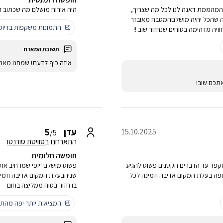
!!רינה המהממת דאגה לנו לכל מה שצריך,
היה אירוח מושלם מה שכתוב ז
גה שהכל יהיה מושלםהמטבח מאובזר
התמונות משקפות בדיו
וויה מדהימה בטוחים שנחזור שוב !!
איזה כיף לדעת! שמחנו מאו
תכם שוב!
5
עדן
15.10.2025
/5
התארחנו ב
סוויטת סורנטו
חופשה חלומית
מוקפד עד הדברים הקטנים פשוט להגיע
פשוט מושלם !יופי שמרחיב את
צופה בעלת המקום אדיבה וזמינה לכל
שניהבעלת המקום אדיבה וזמינה
בו חזור בטוח ממליצה בחום
המציאות יותר יפה מהתמ