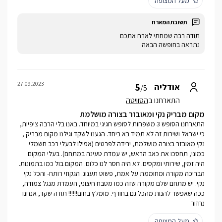
מעל המצופה
תודה רבה שמחתי לארח אתכם
נתראה בחופשה הבאה
27.09.2023
5
אודליה
/5
התארחנו ב
הסוויטה
מקום מבריק נקי ומאובזר בצורה מושלמת
התארחנו הסופש 3 משפחות לסופש חגיגי במיוחד. באנו בלי הרבה ציפיות,
כי ישראל ושירות זה לא תמיד בא ביחד. הגענו לשקד וגילנו מקום מבריק ,
נקי מאובזר בצורה מושלמת, ירידה לפרטים (אפילו לבעלי רכב חשמלי
כמוני, תחסכו את כאב הראש, יש עמדת טעינה במתחם). בעלי המקום
היה זמין, שירותי ומקסים. לא היה חסר לנו כלום. המקום בול כמו בתמונות.
הבריכה מקורה ומחוממת על אמת, פשוט תענוג. הגקוזי רותח- והכל נקי
נקי. יש מתחם שלם מקורה שזה כמו מטבח חיצוני, העמדת מנגל צמודה,
ככה שאפשר להנות מהכל גם בחורף. מומלץ בחום!!!!!! תודה שקד, אנחנו
נחזור
מעל המצופה