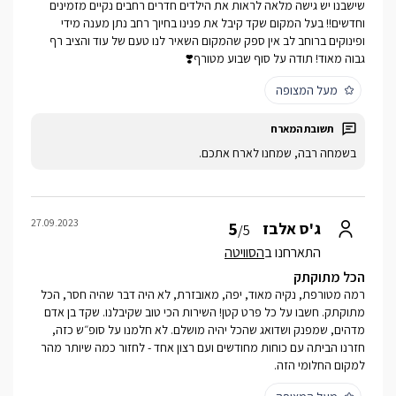
שישבנו יש גישה מלאה לראות את הילדים חדרים רחבים נקיים מזמינים
וחדשים!! בעל המקום שקד קיבל את פנינו בחיוך רחב נתן מענה מידי
ופינוקים ברוחב לב אין ספק שהמקום השאיר לנו טעם של עוד והציב רף
גבוה מאוד! תודה על סוף שבוע מטורף❣️
מעל המצופה
בשמחה רבה, שמחנו לארח אתכם.
27.09.2023
5
ג'ס אלבז
/5
התארחנו ב
הסוויטה
הכל מתוקתק
רמה מטורפת, נקיה מאוד, יפה, מאובזרת, לא היה דבר שהיה חסר, הכל
מתוקתק. חשבו על כל פרט קטן! השירות הכי טוב שקיבלנו. שקד בן אדם
מדהים, שמפנק ושדואג שהכל יהיה מושלם. לא חלמנו על סופ״ש כזה,
חזרנו הביתה עם כוחות מחודשים ועם רצון אחד - לחזור כמה שיותר מהר
למקום החלומי הזה.