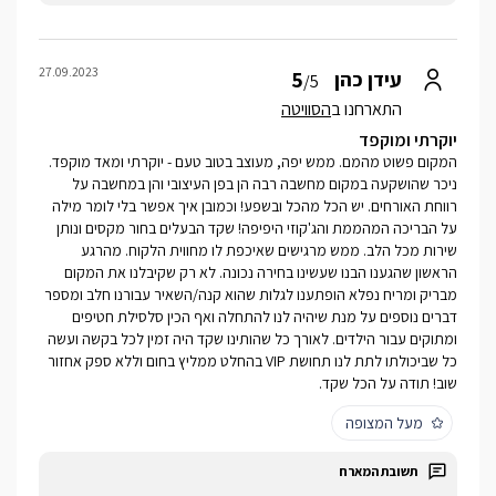
27.09.2023
5
עידן כהן
/5
התארחנו ב
הסוויטה
יוקרתי ומוקפד
המקום פשוט מהמם. ממש יפה, מעוצב בטוב טעם - יוקרתי ומאד מוקפד.
ניכר שהושקעה במקום מחשבה רבה הן בפן העיצובי והן במחשבה על
רווחת האורחים. יש הכל מהכל ובשפע! וכמובן איך אפשר בלי לומר מילה
על הבריכה המהממת והג'קוזי היפיפה! שקד הבעלים בחור מקסים ונותן
שירות מכל הלב. ממש מרגישים שאיכפת לו מחווית הלקוח. מהרגע
הראשון שהגענו הבנו שעשינו בחירה נכונה. לא רק שקיבלנו את המקום
מבריק ומריח נפלא הופתענו לגלות שהוא קנה/השאיר עבורנו חלב ומספר
דברים נוספים על מנת שיהיה לנו להתחלה ואף הכין סלסילת חטיפים
ומתוקים עבור הילדים. לאורך כל שהותינו שקד היה זמין לכל בקשה ועשה
כל שביכולתו לתת לנו תחושת VIP בהחלט ממליץ בחום וללא ספק אחזור
שוב! תודה על הכל שקד.
מעל המצופה