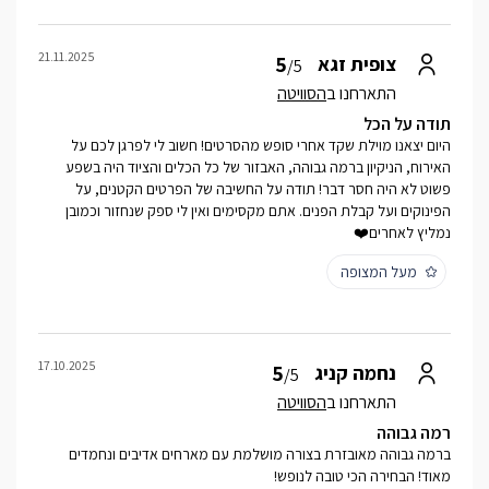
21.11.2025
5
צופית זגא
/5
התארחנו ב
הסוויטה
תודה על הכל
היום יצאנו מוילת שקד אחרי סופש מהסרטים! חשוב לי לפרגן לכם על
האירוח, הניקיון ברמה גבוהה, האבזור של כל הכלים והציוד היה בשפע
פשוט לא היה חסר דבר! תודה על החשיבה של הפרטים הקטנים, על
הפינוקים ועל קבלת הפנים. אתם מקסימים ואין לי ספק שנחזור וכמובן
נמליץ לאחרים❤️
מעל המצופה
17.10.2025
5
נחמה קניג
/5
התארחנו ב
הסוויטה
רמה גבוהה
ברמה גבוהה מאובזרת בצורה מושלמת עם מארחים אדיבים ונחמדים
מאוד! הבחירה הכי טובה לנופש!