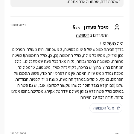
בשמחה רבה, שמחנו לארח אתכם.
18.08.2023
5
מיכל סעדון
/5
התארחנו ב
הסוויטה
היה מעולה!!!
בדרך הביתה מנופש של 5 ימים בסויטה, 2 משפחות. היה מעולה! הפרסום
נכון ומדויק, ממש כל מילה, כולל התמונות (כן, כן, כולל התמונות)! סוויטה
מרווחת, מעוצבת ברמה גבוהה, נקיה מאד בכל פינה שמסתכלים... כולל
המתחם בחוץ. בחוץ יש בריכה, ג'קוזי גדול מאד, פינג פונג, טרמפולינה,
מטבח נפרד ממש שווה. האמת אין מה לפרט יותר מדי, פשוט תסמכו על
הפרסום. בנוסף, פינוקים במהלך החופשה, מענה מיידי לפניות הבודדות
שלנו (וגם הן לא בגלל חוסר כלשהו שקשור למקום). אגב, יש גם פיצריה
במושב כולל פיצה ללא גלוטן (יש לנו ילדה צליאקית). ממליצה בחום! אנחנו
נחזור. תודה רבה על האירוח
מעל המצופה
15.07.2023