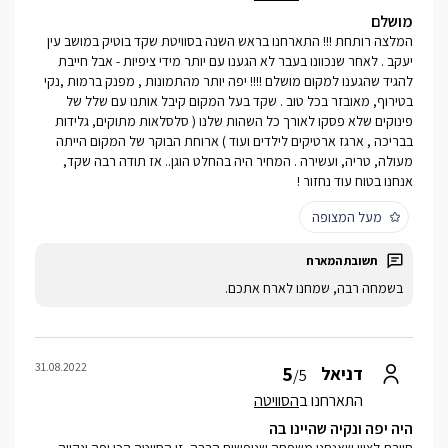
מושלם
המלצה רותחת !!! התארחנו בראש השנה בסוויטת שקד בוטיק במושב עין
יעקב . לאחר שנכוונו בעבר לא הגענו עם יותר מידי ציפיות - אבל חייבת
להגיד שהגענו למקום מושלם !!!! יפה יותר מהתמונות , מפנק ברמות ,נקי
בטירוף, מאובזר בכל טוב . שקד בעל המקום קיבל אותנו עם שלל של
פינוקים שלא פסקו לאורך כל השהות שלנו ( סלסלאות מתוקים, גלידות
בבריכה , ארגז ארטיקים לילדים ועוד ) ארוחת הבוקר של המקום הייתה
מעולה, טריה, ועשירה . המחיר היה בהחלט הוגן.. אז תודה רבה שקד,
אנחנו בטוח עוד נחזור !
מעל המצופה
בשמחה רבה, שמחנו לארח אתכם.
31.08.2022
5
דניאל
/5
התארחנו ב
הסוויטה
היה יפה ונקיה שהיינו בה