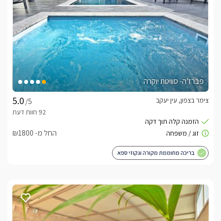
שינה מרווח במיוחד מעוצב ונוח עם אבזור מלא.החדר השינה שבו 
תמצאו מיטה זוגית, שלמולה טלוויזיה חדישה מחוברת לכבלי YES 
ואנטרנט אלחוטי. בנוסף, מטבח מאובזר, סלון ישיבה ואיזור חוץ 
מפנק ופרטי. ובו בריכת שחייה מפנקת ואינטימית ופינת ברביקיו.
איזור החוץ
פברז’ה- סוויטת יוקרה
הסוויטות שוכנות במושב עין יעקב המשקיף על כל אזור הגליל 
צימר בצפון, עין יעקב
/5
באזור החוץ של סוויטת סורנטו קיימת בריכת שחיה מפוארת פרטית 
לחלוטין (מחוממת ומקורה בחודשי החורף), ג'קוזי ספא חיצוני , פינת 
החל מ- ₪1800
באזור החוץ הפרטי של סוויטת נאפולי האינטימית, ניצבת בריכת 
שחיה אינטימית ופרטית לחלוטין(מחוממת ומקורה בחודשי החורף), 
בריכה מחוממת מקורה וגקוזי ספא
פינת ברביקיו חדישה, פינות ישיבה ונוף קסום ושקט.
כלול באירוח
באירוח יחכו לכם : בקבוק יין איכותי, חלב, קפסולות למכונות הקפה, 
חטיפים, שוקולדים, פירות העונה ופינוקים נוספים. בחדרי הרחצה 