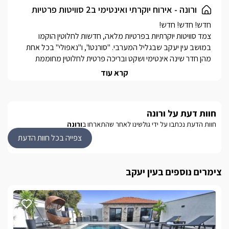
ורונה - אירוח יוקרתי ואינטימי ב2 סוויטות פרטיות
צמד סוויטות יוקרתיות בפרטיות מלאה, חדשות לחלוטין הוקמו 
במושב עין יעקב שבגליל המערבי. "סורנטו", ו"נאפולי" בכל אחת 
מהן חדר שינה אינטימי ושקט ובריכה פרטית לחלוטין מחוממת 
קרא עוד
סוויטת נאפולי מתאימה לזוגות בלבד, בעוד סוויטת סורנטו מתאימה 
לאירוח זוגי או משפחתי.
חוות דעת על ורונה
חוות הדעת נכתבו על ידי גולשינו לאחר שהתארחו ב
ורונה
הסוויטות
צפייה בכל חוות הדעת
במתחם שתי סוויטות פרטיות לחלוטין האחת מהשניה בעלות מתחמי 
צימרים נוספים בעין יעקב
סורנטו: סוויטה קסומה ויוקרתית בעלת חדר שינה אינטימי ומפנק 
מאובזר, עם טלוויזיה המחוברת לאנטרנט אלחוטי ולכבלי YES, 
ומיזוג אוויר.חדר רחצה פרטי מעוצב ואסתטי, עם אבזור מלא הכולל 
מגבות, חלוקים ותמרוקי רחצה ריחניים.עם ג'קוזי פרטי פנימי וג'קוזי 
נאפולי: סוויטה אינטימית במיוחד לזוגות בלבד , מתפארת בחדר 