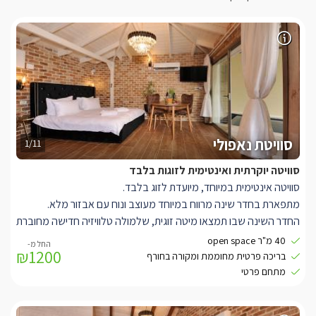
סוויטת נאפולי
1/11
סוויטה יוקרתית ואינטימית לזוגות בלבד
סוויטה אינטימית במיוחד, מיועדת לזוג בלבד.
מתפארת בחדר שינה מרווח במיוחד מעוצב ונוח עם אבזור מלא.
החדר השינה שבו תמצאו מיטה זוגית, שלמולה טלוויזיה חדישה מחוברת
לכבלי YES ואנטרנט אלחוטי.
40 מ"ר open space
₪1200
בנוסף, מטבח מאובזר, סלון ישיבה ואיזור חוץ מפנק ופרטי. ובו בריכת
בריכה פרטית מחוממת ומקורה בחורף
שחייה מפנקת ואינטימית ופינת ברביקיו.
מתחם פרטי