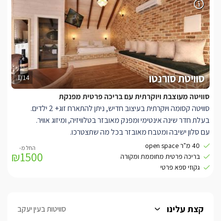
סוויטת סורנטו
1/14
סוויטה מעוצבת ויוקרתית עם בריכה פרטית מפנקת
סוויטה קסומה ויוקרתית בעיצוב חדיש, ניתן להתארח זוג+ 2 ילדים.
בעלת חדר שינה אינטימי ומפנק מאובזר בטלוויזיה, ומיזוג אוויר.
עם סלון ישיבה ומטבח מאובזר בכל מה שתצטרכו.
חדר רחצה פרטי מעוצב ואסתטי, עם אבזור מלא הכולל מגבות, חלוקים
40 מ"ר open space
₪1500
ותמרוקי רחצה ריחניים.
בריכה פרטית מחוממת ומקורה
וג'קוזי ספא חיצוני פרטי.
גקוזי ספא פרטי
בחצר הפרטית של הסוויטה ניצבת בריכה אינטימית.
קצת עלינו
סוויטות בעין יעקב