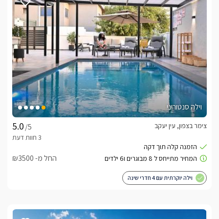
וילה סנטוריני
צימר בצפון, עין יעקב
/5
החל מ- ₪3500
וילה יוקרתית עם 4 חדרי שינה