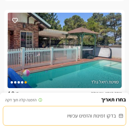
סוויטת רויאל גולד
צימר בצפון, עין יעקב
/5
החל מ- ₪1200
בדקו זמינות והזמינו עכשיו
בריכה פרטית מחוממת ומקורה מול נוף מרהיב