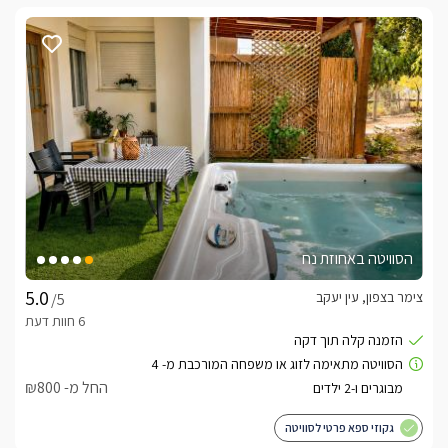
הסוויטה באחוזת נח
צימר בצפון, עין יעקב
/5
החל מ- ₪800
גקוזי ספא פרטי לסוויטה