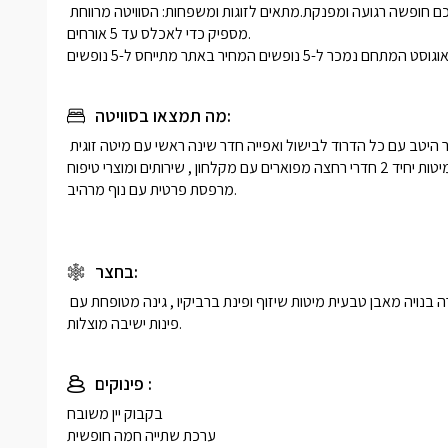
איכות יחד ללא הפרעות.שקט ושלווה: מיקום מיוחד בטבע יבטיח לכם חופשה רגועה ומפנקת.מתאים לזוגות ומשפחות: הסוויטה מרווחת 
מספיק כדי לאכלס עד 5 אורחים.

מה תמצאו בסוויטה:
סלון מרווח עם פינת ישיבה נוחה וטלוויזיה חכמה , מטבח מאובזר היטב עם כל הדרוד לבישול ואפייה חדר שינה ראשי עם מיטה זוגית 
מפנקת חדר שינה נוסף עם 2 מיטות יחיד 2 חדרי רחצה מפוארים עם מקלחון , שירותים ומוצרי טיפוח .

מרפסת פרטית עם נוף מרהיב.

בחצר:
בריכת שחייה פרטית מחוממת ומקורה לצידה גקוזי ספא מחומם ומקורה בנויה מאבן טבעית מיטות שיזוף ופינת ברביקיו , גינה מטופחת עם 
פינות ישיבה מוצלות.
פינוקים :
בקבוק יין משובח

ערכת שתייה חמה חופשית
