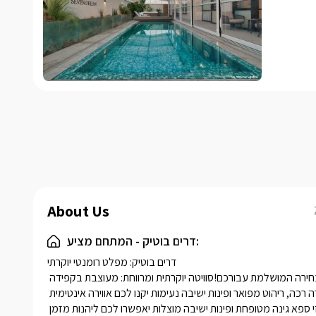
About Us
דרים בוטיק - המתחם מציע:
דרים בוטיק: מפלט רומנטי יוקרתי

מחפשים חופשה רומנטית בלתי  נשכחת?  דרים בוטיק, היא הבחירה המושלמת עבורכם!סוויטה יוקרתית ומרווחת: מעוצבת בקפידה 
ומאובזרת בכל הדרוש לחוויה בלתי נשכחת.עיצוב רומנטי: תאורה רכה, ריהוט מפואר ופינות ישיבה נעימות יקנו לכם אווירה אינטימית 
וקסומה.פרטיות מוחלטת: בריכה פרטית מחוממת ומקורהלצידה ג'קוזי ספא גינה מטופחת ופינות ישיבה מוצלות יאפשרו לכם ליהנות מזמן 