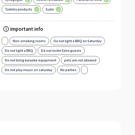
Toiletry products
Suite
important info
Non-smoking rooms
Do not light a BBQ on Saturday
Do not light a BBQ
Do not invite Extra guests
Do not bring karaoke equipment
pets are not allowed
Do not play music on saturday
No parties