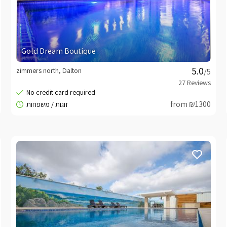
Gold Dream Boutique
zimmers north, Dalton
/5
from ₪1300