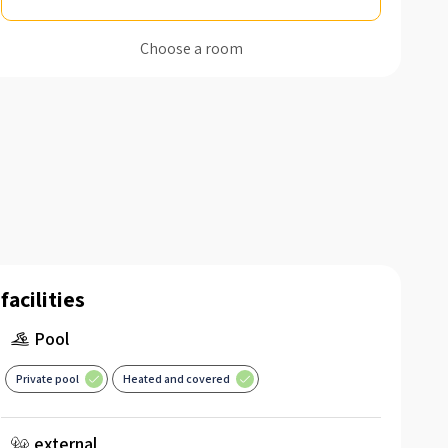
Choose a room
facilities
Pool
Private pool
Heated and covered
external