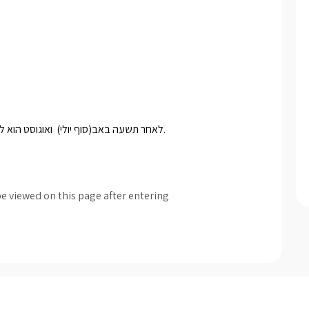
*לאחר תשעה באב(סוף יולי)  ואוגוסט הוא לעד 5 נפשות (המחיר לזוג זהה) , להזמנות ליצור קשר עם המארחת.
e viewed on this page after entering
e