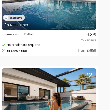
Ahuzat aosher
zimmers north, Dalton
/5
from ₪950