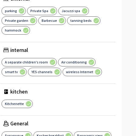
parking
Private Spa
Jacuzzi spa
Private garden
Barbecue
tanning beds
hammock
internal
A separate children's room
Air conditioning
smart tv
YES channels
wireless Internet
kitchen
Kitchenette
General
Synagogue
Kosher breakfast
Panoramic view