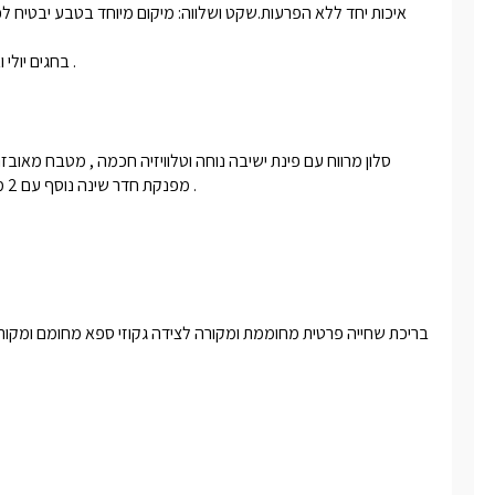
בחגים יולי ואוגוסט המתחם נמכר ל-5 נופשים המחיר באתר מתייחס ל-5 נופשים . 