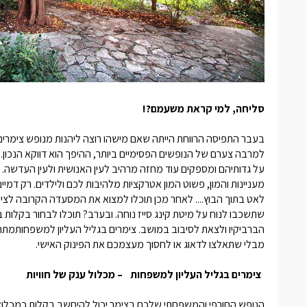
סליחה, למי קראת משעמם?!
בעבר התפיסה הרווחת הייתה שאם מישהו רוצה ליהנות מנופש
צימרים
למרבה צערם של הנופשים הפסימיים ביותר, ההיפך הוא דווקא הנכון.
על גדותיהם ומספקים עוד מחזה מרהיב לעין האנושית ולעין העדשה. חו
מעניינות והמון, פשוט המון אטרקציות מלהיבות לכם ולילדים. רק ד
לאט בתוך הבוץ.... לאחר מכן תוכלו למצוא את המסעדה הקרובה לצ
שתשכבו לנוח על מיטת קינג סייז נוחה. ובערב? תוכלו לבחור בקלו
הברביקיו ולצאת לסיבוב במושב.
צימרים בגליל העליון למשפחות
מתהד
מבלי שתאלצו לדאוג או לחסוך מעצמכם את הפינוק האישי.
צימרים בגליל העליון למשפחות
– מכלול ענק של חוויות
הנופש החורפי והמשפחתי שלכם בצימר יכול להיחשב בקלות כמכלול ענ