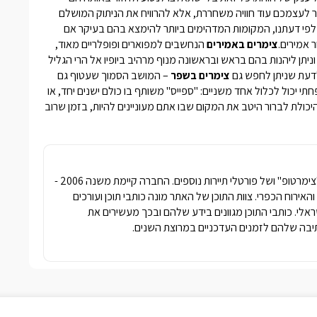
ור לעצמכם עוד חוויה משחררת, אלא להרוויח את הניתוק המושלם
 לפי דעתנו, המקומות המדהימים ביותר להימצא בהם בעיקר אם
 אמירים.
צימרים באמירים
הנחשבים למפוארים ופופלריים מאוד,
יתן ליהנות בהם בראש ובראשונה מנוף מרהיב ביופיו אל הרי הגליל
לדעת שניתן לחפש גם
צימרים בשפר
–
המושב הסמוך שעטוף גם
חתי יכול לכלול אחד משניים: "ספייס" משותף בו כולם ישנים יחד, או
כולת לברור היטב את המקום שבו אתם מעוניינים להיות, בזמן שרוב
חברת פרסומדיה נטגרופ הבעלים של האתר "צימרטופ" ושל פורטלי תיירות נוספים. החברה קיימת משנה 2006 -
ימרים והאירוח הכפרי. צוות התוכן של האתר מונה כותבי תוכן ועורכים
שראלי. כותבי התוכן מגוונים בידע שלהם ובכך מעשירים את
בה שלהם לזמנים העדכניים במרוצת השנים.