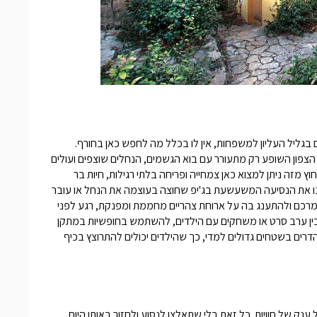
 בגליל העליון למשפחות
, אין לו בכלל מה לחפש כאן בחורף.
 הצפון השופע רק מתעורר עם בוא הגשמים, הנחלים שוצפים ועולים
ץ מזה ניתן למצוא כאן צמחייה ופריחה בלתי רגילות, חיות בר
מיינו את הנסיעה המשעשעת בג'יפ שחוצה בעוצמה את הנחל או עובר
ימרכם ולהתענג בה על ארוחת צהריים מחממת ומפנקת, רגע לפני
ת בין ערב סרט או משחקים עם הילדים, להשתמש בחופשיות במתקן
רים בשטחים גדולים למדי, כך שהילדים יכולים להתרוצץ בכיף
ק של חוויות. כל זאת בלי שתאלצו לנסוע ולחזור באותו היום