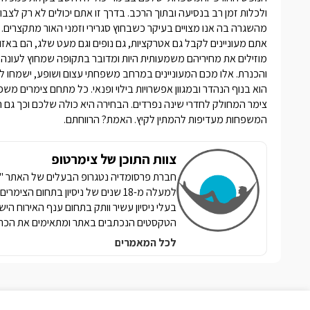
ולכלות זמן רב בנסיעה ובתוך הרכב. בדרך זו אתם יכולים לא רק לצב
מהשגרה בה אנו מצויים בעיקר כשבחוץ סגרירי וזמני האור מתקצרים.
אתם מעוניינים לקבל גם אטרקציות, גם נופים וגם מעט שלג, הם באזור
מוזילים את מחיריהם משמעותית היות ומדובר בתקופה שמחוץ לעונה ונ
והכנרת. אלו מכם המעוניינים במרחב משפחתי עצום ושופע, ישמחו 
הוא בנוף הנהדר ובמגוון אפשרויות בילוי ופנאי. כל מתחם צימרים משפ
צימר המחולק לחדרי שינה נפרדים. הבחירה היא כולה שלכם וכך גם הי
המשפחות מעדיפות להמתין לקיץ. האמת? הרווחתם.
צוות התוכן של צימרטופ
למעלה מ-18 שנים של ניסיון בתחום הצ
בעלי ניסיון עשיר וותק בתחום ענף האירוח הי
הטקסטים הנכתבים באתר ומתאימים את הכתי
לכל המאמרים