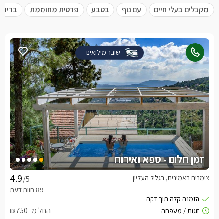
מקבלים בעלי חיים
עם נוף
בטבע
פרטית מחוממת
בריכה
שובר מילואים
זמן חלום - ספא ואירוח
צימרים באמירים, בגליל העליון
/5
החל מ- ₪750