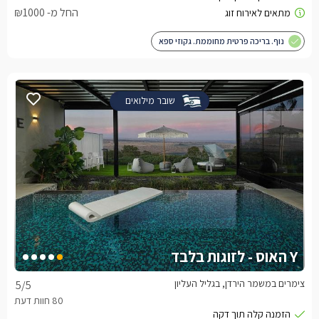
החל מ- ₪1000
נוף. בריכה פרטית מחוממת. גקוזי ספא
שובר מילואים
Y האוס - לזוגות בלבד
צימרים במשמר הירדן, בגליל העליון
5
/5