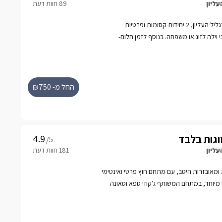
עליון
במושב אמירים המבוקש שבגליל העליון, 2 יחידות קסומות ופרטיות
י וילה לזוג או משפחה. בנוסף לזמן חלום-
ומי.
החל מ- ₪750
וגות בלבד
/5
עליון
ת ומאובזרות היטב, עם מתחם חוץ פרטי ואינטימי
רמי מיוחד, במתחם המשותף ג'קוזי ספא וסאונה