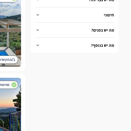
בריכה פרטית
בריכה מחוממת
חיצוני
מחוממת ומקורה
פרטית מחוממת
גקוזי ספא
גקוזי ספא פרטי
סאונה
מה יש בפנים?
מתחם גן פרטי
קמין
חדר ילדים נפרד
גקוזי בחדר
מה יש בנוסף?
אינטרנט אלחוטי
עם נוף
ארוחת בוקר בצימר
טיפולי ספא
התקשרו 
צימר מבודד
בקתות עץ
צימרים לטבעוניים
בית כנסת בישוב
בטבע
סוויטות