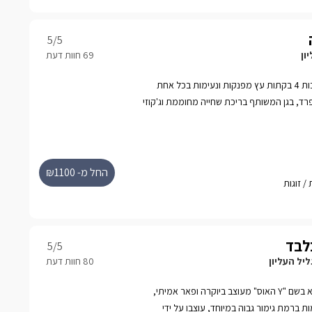
5
/5
ון
במתחם גן מטופח וירוק ניצבות 4 בקתות עץ מפנקות ונעימות בכל אחת
 נפרד, בגן המשותף בריכת שחייה מחוממת וג'קוזי
החל מ- ₪1100
5
/5
יל העליון
מתחם תענוגות חדש ומופלא בשם "Y האוס" מעוצב ביוקרה ופאר אמיתי,
 ברמת גימור גבוה במיוחד, עוצבו על ידי