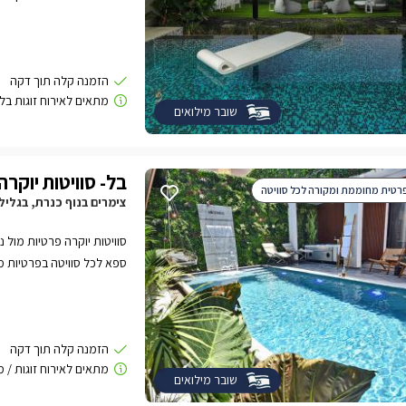
מעצבים הטובים בארץ ששמו ד
מאובזרות לחלוטין ושקטות,
פתוחים.rnהסוויטות ב
במושב המיוחד משמר הירדן ב
שובר מילואים
צח שלא יאפשר אווירה אחר
בל- סוויטות יוקרה
רטית מחוממת ומקורה לכל סוויטה
צימרים בנוף כנרת, בגליל 
סוויטות יוקרה פרטיות מול 
ספא לכל סוויטה בפרטיות מ
שובר מילואים