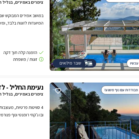
צימרים באמירים, בגליל ה
המיועדות לזוגות בלבד, ומינ
מתחם ספא מפנק ואירוח חל
שובר מילואים
עכשיו
נעימת החליל - לז
 מבודדות עם נוף משגע!
צימרים באמירים, בגליל ה
4 סוויטות פרטיות, מעוצבו
ובו ג'קוזי רומנטי ונוף פנו
יבשה.