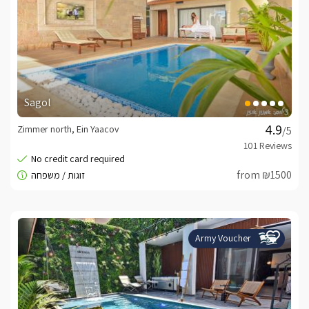
Sagol
Zimmer north, Ein Yaacov
/5
from ₪1500
Army Voucher