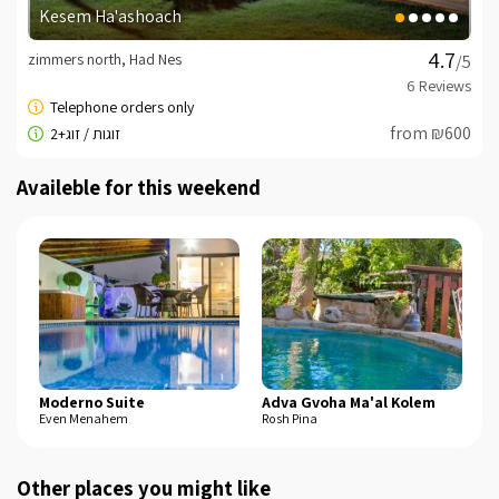
Kesem Ha'ashoach
zimmers north, Had Nes
/5
from ₪600
Availeble for this weekend
Moderno Suite
Adva Gvoha Ma'al Kolem
G
Even Menahem
Rosh Pina
Da
Other places you might like