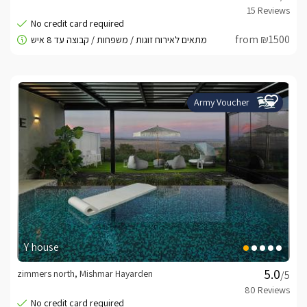
from ₪1500
Army Voucher
Y house
zimmers north, Mishmar Hayarden
/5