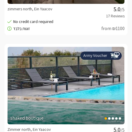
zimmers north, Ein Yaacov
/5
from ₪1100
Army Voucher
shaked boutique
Zimmer north, Ein Yaacov
/5