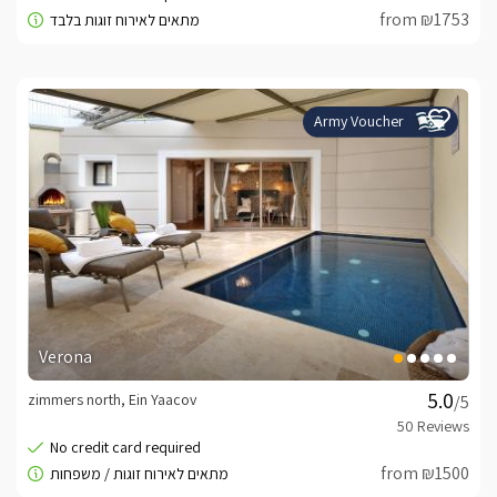
from ₪1753
Army Voucher
Verona
zimmers north, Ein Yaacov
/5
from ₪1500