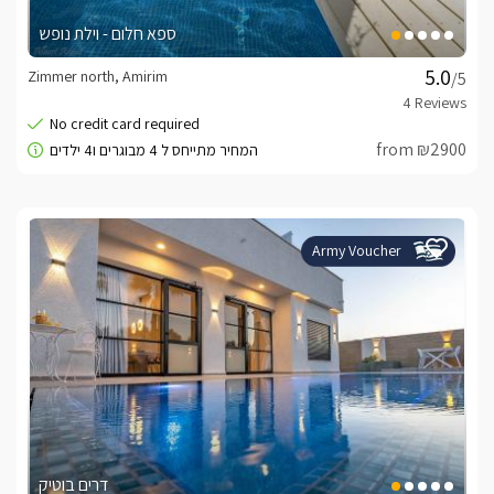
ספא חלום - וילת נופש
Zimmer north, Amirim
/5
from ₪2900
Army Voucher
דרים בוטיק