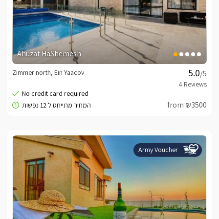
Ahuzat HaShemesh
Zimmer north, Ein Yaacov
/5
from ₪3500
Army Voucher