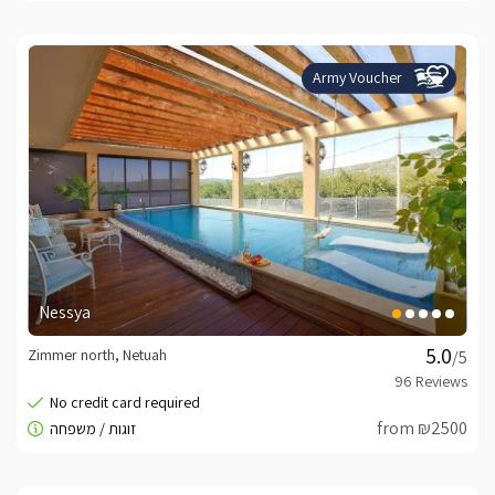
Army Voucher
Nessya
Zimmer north, Netuah
/5
from ₪2500