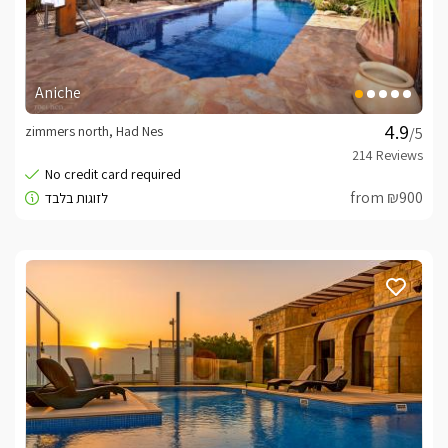
Aniche
zimmers north, Had Nes
/5
from ₪900