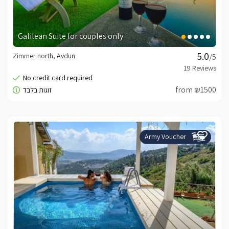
Galilean Suite for couples only
Zimmer north, Avdun
/5
from ₪1500
Army Voucher