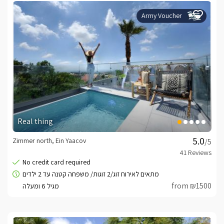
Army Voucher
Real thing
Zimmer north, Ein Yaacov
/5
from ₪1500