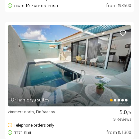
from ₪3500
Or hamorya suites
zimmers north, Ein Yaacov
/5
from ₪1300