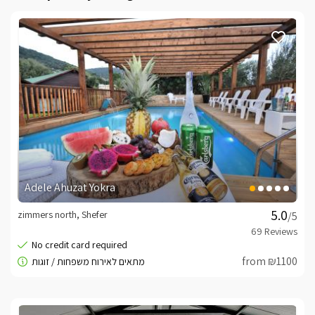
Adele Ahuzat Yokra
zimmers north, Shefer
/5
from ₪1100