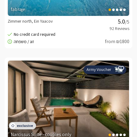
fabraje
Zimmer north, Ein Yaacov
/5
from ₪1800
Army Voucher
Narcissus Suite - couples only