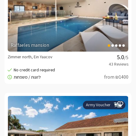
Raffaeles mansion
Zimmer north, Ein Yaacov
/5
from ₪1400
Army Voucher