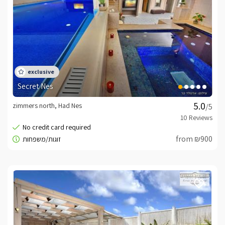
ארוחת בוקר עשירה ומושקעת במיוחד תוגש לכם אל הסוויטה, 
בתיאום מול המארחים. 
Secret Nes
zimmers north, Had Nes
/5
from ₪900