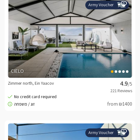
Army Voucher
CIELO
Zimmer north, Ein Yaacov
/5
from ₪1400
Army Voucher