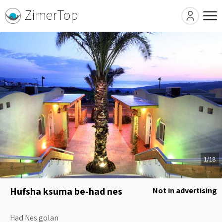
ZimerTop
1/18
Hufsha ksuma be-had nes
Not in advertising
Had Nes golan