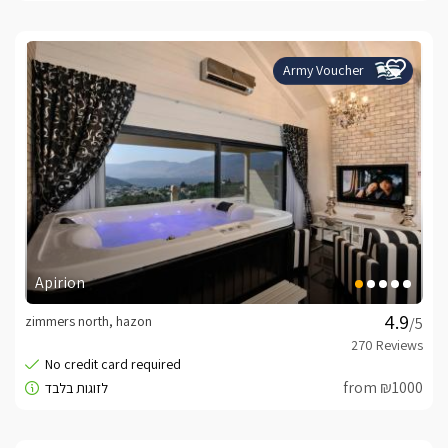
Army Voucher
Apirion
zimmers north, hazon
/5
from ₪1000