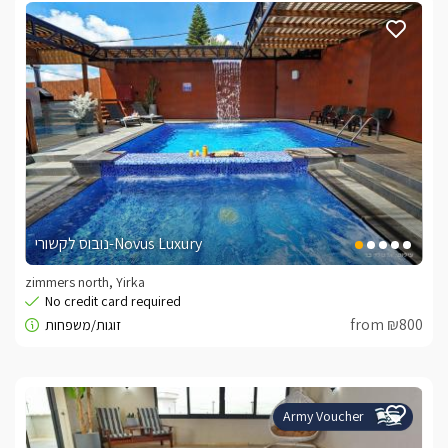
נובוס לקשורי-Novus Luxury
zimmers north, Yirka
from ₪800
Army Voucher