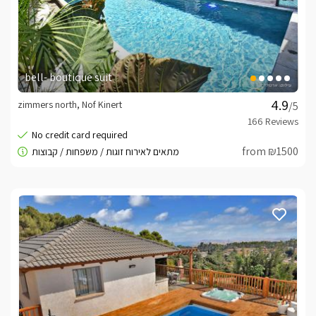
bell- boutique suit
zimmers north, Nof Kinert
/5
from ₪1500