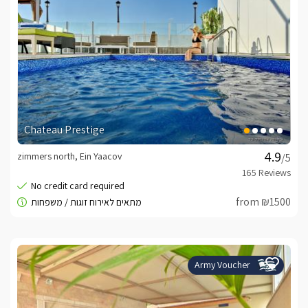
Chateau Prestige
zimmers north, Ein Yaacov
/5
from ₪1500
Army Voucher