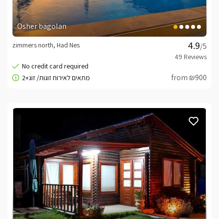
Osher bagolan
zimmers north, Had Nes
/5
from ₪900