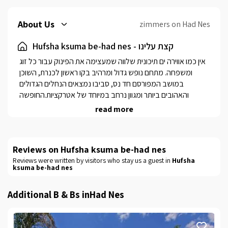
About Us
zimmers on Had Nes
Hufsha ksuma be-had nes - קצת עלינו
אין כמו אווירה ים תיכונית שלווה שמעצימה את הפינוק עבור כל זוג 
ומשפחה. מתחם נופש גדול ומרהיב בקו ראשון לכנרת, השוכן 
במושב המפורסם חד נס, סביבו נמצאים הנחלים הגדולים 
והאהובים ביותר ומגוון נרחב במיוחד של אטרקציות.החופשה 
הקסומה בחד נס מציעה 4 סוויטות מעוצבות בהשראת העיצוב 
read more
המרוקאי העשיר והמפואר, כוללות כל אחת ג'קוזי ספא פרטי מחמם 
ומפנק במרפסת האישית, ריהוט רומי ואבזור צבעוני אותנטי משובץ 
פסיפס ועיטורים צבעוניים על רקע קלאסי סולידי ובהיר. בנוסף 
Reviews on Hufsha ksuma be-had nes
להנאתכם בריכת שחייה חיצונית מפנקת לחודשי הקיץ. את החוויה 
Reviews were written by visitors who stay us a guest in
Hufsha
המופלאה שמוענקת לנופשים במתחם, עוטף נוף הכנרת המיוחד 
ksuma be-had nes
והאווירה השלווה והקסומה שבו. מושב חד-נס ידוע בקרבתו המעולה 
אל חופי הכנרת, בהם ניתן גם ליהנות משלל פעילויות ספורט ימי. 
Additional B & Bs inHad Nes
בנוסף, תוכלו לבקר במגוון מסלולי הטיול המרתקים שמציע האזור: 
פארק הירדן הסמוך, הנחלים זאכי, מג'רסה ויהודיה. ליהנות מטיולי 
סוסים, ג'יפים וטרקטורונים, קטיף פירות עונתי, מגוון מסעדות, אתרים 