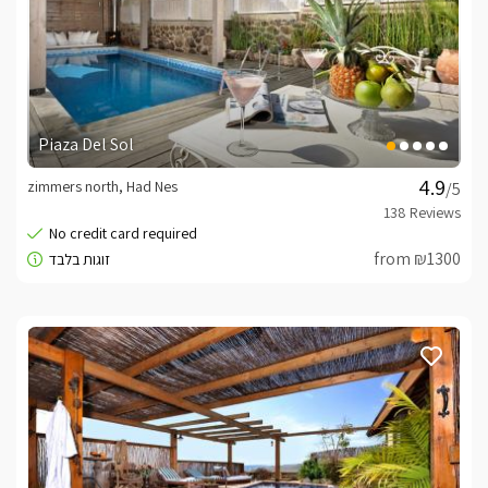
Piaza Del Sol
zimmers north, Had Nes
/5
from ₪1300