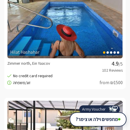
Hilat Hashahar
Zimmer north, Ein Yaacov
/5
from ₪1500
Army Voucher
מחפשים וילה או צימר?