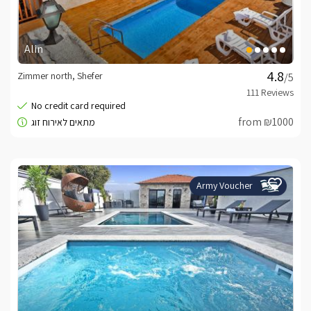
Alin
Zimmer north, Shefer
/5
from ₪1000
Army Voucher