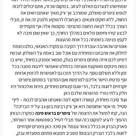
שמתישהו לצערכם תאלצו לעזוב. במקום שכזה, אתם יכולים לזכות
לנופש
צימרים
מושלם, שמורכב אך ורק מאיך שאתם רואים את
החוויה, ללא חוקים ותנאים. כאן תוכלו להשקיע ולפנק זה את זו, מבלי
הצורך בכלל לצאת החוצה מהצימר. מקומות אלה אף מקפידים
לבצע קירוי וחימום מלאים במהלך החורף, כך שאין שום סיבה לא
לקפץ פנימה בשמחה בכל אחת מהעונות.
אומרים שהאהבה עוברת דרך הקיבה ובמקרה האנושי, כולנו נשמח
לחלוק את אהבתנו המיוחדת עם אוכל טוב באמת על השולחן. ועכשיו
דמיינו לכם איזה מתחם
צימרים בגולן
, מפואר ומפנק במיוחד, שיש בו
כמות פינוקים מושקעת וטעימה בהחלט שאפשר ליהנות ממנה בכל
זמן וללא תשלום נוסף. על הדרך תזכו גם לאפשרות להזמין ארוחת
שף פרטית היישר אליכם למרפסת ואם המדובר במתחם
צימרים
יוקרתיים לזוגות בלבד
, הרי שגם קינוחים מיוחדים, פירות ואלכוהול יהיו
חלק בלתי נפרד מהשהות שלכם כאן.
ועוד סיבה מיוחדת, קשורה דווקא למה שאנחנו אוהבים לכנות – לייף
סטייל. מי אמר שחופשה היא אך ורק רביצת בטן-גב על יד הבריכה?
הנה, קחו למשל את הדוגמה של
צימרים בראש פינה
כמקרה הבוחן
ההפוך: להגיע למקום כזה ועוד מבלי לטייל בסמטאות אתר השחזור,
פארק הברון או בכלל באזור עצמו? אין סיכוי. כאן
צימרים יוקרתיים
לזוגות בלבד
הם רק הבונוס! מסביב תמצאו מתחם מסעדות ענק,