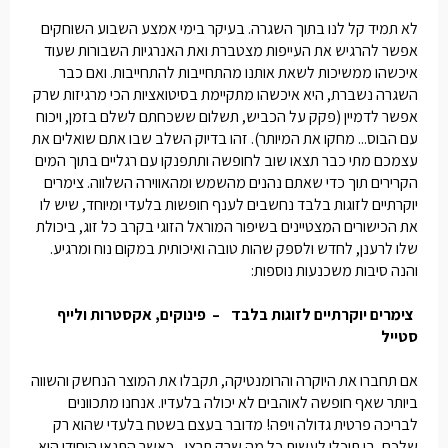
לא תמיד קל לנו בתוך השגרה. בעיקר בימי אמצע השבוע השוחקים
אפשר להרגיש את העייפות מצטברת ואת האנרגיות השבורות שעוד
איכשהו ממשיכות לשאת אותנו מהתחייבות להתחייבות. ואם כבר
השגרה נשברת, היא איכשהו מתקיימת בסיטואציות הכי מרגיזות שרק
אפשר לדמיין (פקק על הכביש, תשלום ששכחתם לשלם בזמן, ויכוח
עם הבוס... מחקו את המיותר). זהו בדיוק השלב שבו אתם שואלים את
עצמכם מתי כבר תצאו שוב לחופשה ותתפנקו עם רגליים בתוך המים
הקרירים תוך כדי שאתם נהנים מהשמש ומהאווירה השלווה.
צימרים
יוקרתיים לזוגות בלבד
נחשבים לענף חופשות בלעדי ומיוחד, שיש לו
את הכישורים המצטיינים בשיפור המוראל הזוגי בקרב כל זוג, ביכולת
שלו לרענן, לחדש ולספק שהות טובה ואיכותית במקום נוח ומרגיע.
והנה סיבות משכנעות נוספות:
צימרים יוקרתיים לזוגות בלבד
– פינוקים, אקסטרות ולייף
סטייל
אם תחברו את היוקרה והרומנטיקה, תקבלו את המוצר הנחשק והשווה
ביותר שאף חופשה לאוהבים לא יכולה בלעדיו. אנחנו מתכוונים
לבריכה פרטית גדולה ויפה! מדובר בעצם בשטח בלעדי שהוא רק
שלכם, בו תוכלו לעשות כל מה שרק תרצו,, כאשר התנאי היחידי הוא