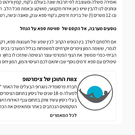
ואמירה משלה ומעוצבת לפי תרבות שונה בעולם. ג'קוזי, קמין וריהוט
ונותנים לנו להבין שיש כאן אירוח מקצועי, מושקע ובאמת מכל הלב
ובו 12 מטרים (!) של בריכת זרמים, ג'קוזי ספא ענק, סאונה יבשה, רטובה, לאונג' ישיבה ענק וסביבת גן מוקפדת יפהפייה.
נוסעים מערבה, אל הקסם של
סוויטת ספא על הנחל
אם חלמתם לשלב בין הנופש הקרוב לבין שפע של תענוגות ספא, רק
לגמרי, ששמה המון
צימרים יוקרתיים למשפחות
בגליל המערבי בכיס ה
הביתי-כפרי ממשיך את הנוף הפנורמי עוצר הנשימה שתזכו לו בחוץ. ת
טיפולים עם ספא זרמים נוסף שבו יותאם לכם העיסוי והמון, המון יחס א
צוות התוכן של צימרטופ
למעלה מ-18 שנים של ניסיון בתחום הצ
בעלי ניסיון עשיר וותק בתחום ענף האירוח הי
הטקסטים הנכתבים באתר ומתאימים את הכתי
לכל המאמרים