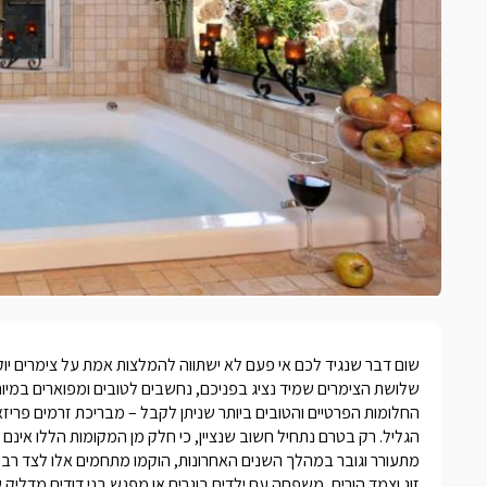
שום דבר שנגיד לכם אי פעם לא ישתווה להמלצות אמת על
צימרים יו
שלושת הצימרים שמיד נציג בפניכם, נחשבים לטובים ומפוארים במיוחד
החלומות הפרטיים והטובים ביותר שניתן לקבל – מבריכת זרמים פרי
הגליל. רק בטרם נתחיל חשוב שנציין, כי חלק מן המקומות הללו אינם 
מתעורר וגובר במהלך השנים האחרונות, הוקמו מתחמים אלו לצד רבים 
זוג וצמד הורים, משפחה עם ילדים בוגרים או מפגש בני דודים מדלי