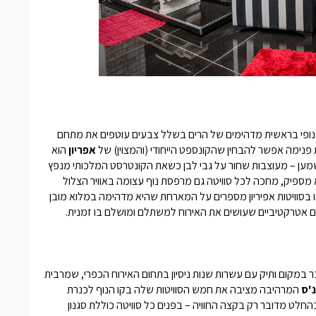
ן. נופי בראשית מדהימים של הרים בשלל צבעים עוטפים את מתחם
 פנימה אפשר להבחין שהקונספט הייחודי (והמצוין) של
אפריון
הוא
שמען – מעוצבות שחור על גבי לבן כשאת הקונטרסט המלכותי מנפץ
לא מספיק, מחכה לכל סוויטה גם מרפסת נוף עצומה באוויר הצלול
 בסוויטות
אפיריון
מספרים על המארחת שהיא מדהימה במלוא מובן
ם אטרקטיביים שעושים את האירוח למשתלם ומושלם בו זמנית.
מקום ותיק עם עשרות שנות ניסיון בתחום האירוח הכפרי, שמרבית
'ס
המרהיבה מציבה את חמש הסוויטות שלה בקו הנוף לכנרת
החלט מדובר רק בקצה החוויה – בפנים כל סוויטה כוללת סגנון