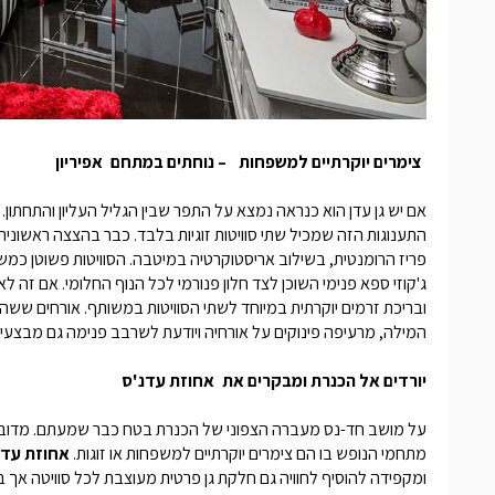
צימרים יוקרתיים למשפחות
– נוחתים במתחם
אפיריון
אם יש גן עדן הוא כנראה נמצא על התפר שבין הגליל העליון והתחתו
התענוגות הזה שמכיל שתי סוויטות זוגיות בלבד. כבר בהצצה ראשונית
פריז הרומנטית, בשילוב אריסטוקרטיה במיטבה. הסוויטות פשוטן כמ
ג'קוזי ספא פנימי השוכן לצד חלון פנורמי לכל הנוף החלומי. אם זה 
ובריכת זרמים יוקרתית במיוחד לשתי הסוויטות במשותף. אורחים ששהו
המילה, מרעיפה פינוקים על אורחיה ויודעת לשרבב פנימה גם מבצעי
יורדים אל הכנרת ומבקרים את
אחוזת עדנ'ס
על מושב חד-נס מעברה הצפוני של הכנרת בטח כבר שמעתם. מדובר ב
מתחמי הנופש בו הם
צימרים יוקרתיים למשפחות
או זוגות.
אחוזת עדנ
ומקפידה להוסיף לחוויה גם חלקת גן פרטית מעוצבת לכל סוויטה אך ב