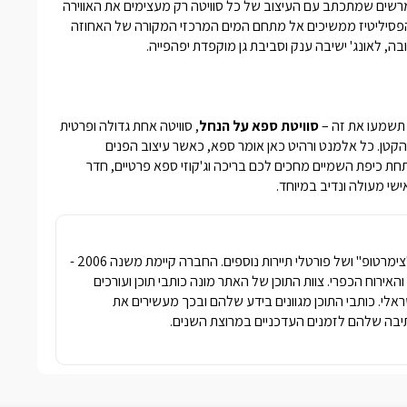
 מרשים שמתכתב עם העיצוב של כל סוויטה רק מעצימים את האווירה
. הפסיליטיז ממשיכים אל מתחם המים המרכזי המקורה של האחוזה
 תשמעו את זה –
סוויטת ספא על הנחל
, סוויטה אחת גדולה ופרטית
קטן. כל אלמנט ורהיט כאן אומר ספא, כאשר עיצוב הפנים
חת כיפת השמיים מחכים לכם בריכה וג'קוזי ספא פרטיים, חדר
ישי מעולה ונדיב במיוחד.
חברת פרסומדיה נטגרופ הבעלים של האתר "צימרטופ" ושל פורטלי תיירות נוספים. החברה קיימת משנה 2006 -
ימרים והאירוח הכפרי. צוות התוכן של האתר מונה כותבי תוכן ועורכים
שראלי. כותבי התוכן מגוונים בידע שלהם ובכך מעשירים את
בה שלהם לזמנים העדכניים במרוצת השנים.