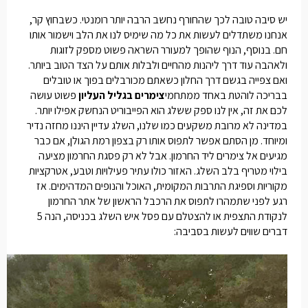
יש סיבה טובה לכך שהחורף נחשב הרבה יותר רומנטי. כשבחוץ קר,
אנחנו משתדלים לעשות את כל מה שימיס לנו את הלב וישמור אותו
חם. בנוסף, הנוף שהופך למעורר השראה פשוט מספק לזוגות
ולאהבה עוד דרך ליהנות מהחיים ולבלות אותם על הצד הטוב ביותר.
ואם צפייה בגשם דרך החלון כשאתם מכורבלים בפוך או טובלים
בבריכה לוהטת באחד ממתחמי
צימרים בגליל העליון
פשוט עושה
לכם את זה, אין לנו ספק ששלג הוא הפייבוריט הנחשק אפילו יותר.
במדינה לא מרובת משקעים כמו שלנו, השלג עדיין היננו מחזה נדיר
ומיוחד. מן הסתם אפשר לתפוס אותו רק בצפון רמת הגולן, אם כבר
מגיעים אל
צימרים ליד החרמון
. אבל לא רק פסגת החרמון מציעה
בילוי מטריף בלב השלג. האזור כולו עתיר פעילויות וטבע, אטרקציות
מקוריות וספיגת התרבות המקומית, האוכל והנופים המדהימים. אז
רגע לפני שתמהרו לתפוס את הרכבל הראשון של אתר החרמון
לנקודת התצפית או להצטלם עם פסל איש השלג בכניסה, הנה 5
דברים שווים לעשות בסביבה: