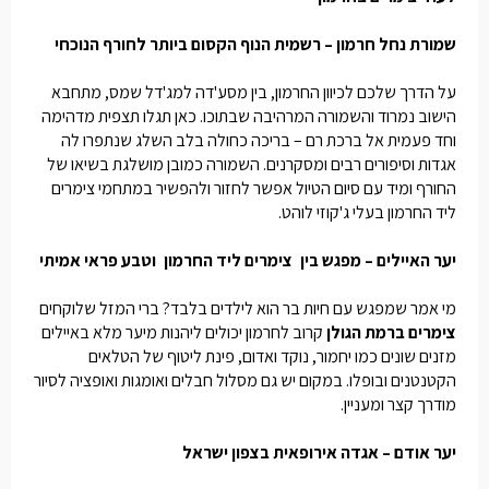
שמורת נחל חרמון – רשמית הנוף הקסום ביותר לחורף הנוכחי
על הדרך שלכם לכיוון החרמון, בין מסע'דה למג'דל שמס, מתחבא
הישוב נמרוד והשמורה המרהיבה שבתוכו. כאן תגלו תצפית מדהימה
וחד פעמית אל ברכת רם – בריכה כחולה בלב השלג שנתפרו לה
אגדות וסיפורים רבים ומסקרנים. השמורה כמובן מושלגת בשיאו של
החורף ומיד עם סיום הטיול אפשר לחזור ולהפשיר במתחמי
צימרים
ליד החרמון
בעלי ג'קוזי לוהט.
יער האיילים – מפגש בין
צימרים ליד החרמון
וטבע פראי אמיתי
מי אמר שמפגש עם חיות בר הוא לילדים בלבד? ברי המזל שלוקחים
צימרים ברמת הגולן
קרוב לחרמון יכולים ליהנות מיער מלא באיילים
מזנים שונים כמו יחמור, נוקד ואדום, פינת ליטוף של הטלאים
הקטנטנים ובופלו. במקום יש גם מסלול חבלים ואומגות ואופציה לסיור
מודרך קצר ומעניין.
יער אודם – אגדה אירופאית בצפון ישראל