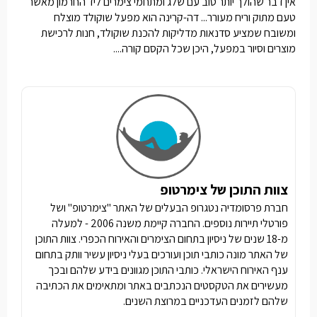
אין דבר שהולך יותר טוב עם שלג ומתחמי
צימרים ליד החרמון
מאשר
טעם מתוק וריח מעורר... דה-קרינה הוא מפעל שוקולד מוצלח
ומשובח שמציע סדנאות מדליקות להכנת שוקולד, חנות לרכישת
מוצרים וסיור במפעל, היכן שכל הקסם קורה....
צוות התוכן של צימרטופ
חברת פרסומדיה נטגרופ הבעלים של האתר "צימרטופ" ושל
פורטלי תיירות נוספים. החברה קיימת משנה 2006 - למעלה
מ-18 שנים של ניסיון בתחום הצימרים והאירוח הכפרי. צוות התוכן
של האתר מונה כותבי תוכן ועורכים בעלי ניסיון עשיר וותק בתחום
ענף האירוח הישראלי. כותבי התוכן מגוונים בידע שלהם ובכך
מעשירים את הטקסטים הנכתבים באתר ומתאימים את הכתיבה
שלהם לזמנים העדכניים במרוצת השנים.