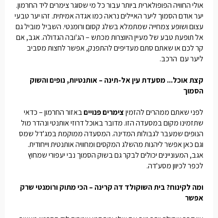
אולי החוויה הפופולארית ביותר עבור כל מי שסוגר
צימרים ליד החרמון
.
יער אודם הסמוך ליער האיילים נראה כמו אגדה אמיתית. זהו יער טבעי
עצום ושופע צמחייה שמתמלא בשלג קסום ורומנטי. השביל מוביל גם
אל תופעת טבע של מעיין היווצרות מכתש – הג'ובה הגדולה. אגב, אם
קר לכם או שאתם סתם מעדיפים להתפנק, אפשר לחצות מסביב
ליער עם הרכב.
קצת אוכל... מסעדת עין אל-תינה – אותנטיות, נופים והשוק
הסמוך
לפני שאתם ממהרים להזמין
צימרים פנויים
באזור החרמון – כדאי
שתזמינו מקום במסעדה הזו. מדובר באוכל דרוזי אותנטי ונהדר מול
הנופים שמעבר לגבולות המדינה. המסעדה ממוקמת במג'דל שמס
וגם כאן אפשר ליהנות מהשלג המקסים ומחוויה אותנטית וייחודית.
אגב, המעוניינים יכולים לבקר גם בשוק הסמוך נבי יעפורי שמחוץ
לכפר לכיוון מסע'דה.
ומה לקינוח? בית השוקולד דה קרינה – הכי מתוק ורומנטי שרק
אפשר