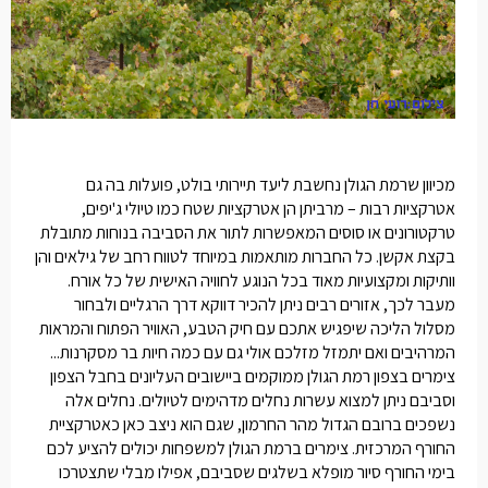
מכיוון שרמת הגולן נחשבת ליעד תיירותי בולט, פועלות בה גם
אטרקציות רבות – מרביתן הן אטרקציות שטח כמו טיולי ג'יפים,
טרקטורונים או סוסים המאפשרות לתור את הסביבה בנוחות מתובלת
בקצת אקשן. כל החברות מותאמות במיוחד לטווח רחב של גילאים והן
וותיקות ומקצועיות מאוד בכל הנוגע לחוויה האישית של כל אורח.
מעבר לכך, אזורים רבים ניתן להכיר דווקא דרך הרגליים ולבחור
מסלול הליכה שיפגיש אתכם עם חיק הטבע, האוויר הפתוח והמראות
המרהיבים ואם יתמזל מזלכם אולי גם עם כמה חיות בר מסקרנות...
צימרים בצפון רמת הגולן
ממוקמים ביישובים העליונים בחבל הצפון
וסביבם ניתן למצוא עשרות נחלים מדהימים לטיולים. נחלים אלה
נשפכים ברובם הגדול מהר החרמון, שגם הוא ניצב כאן כאטרקציית
החורף המרכזית.
צימרים ברמת הגולן למשפחות
יכולים להציע לכם
בימי החורף סיור מופלא בשלגים שסביבם, אפילו מבלי שתצטרכו