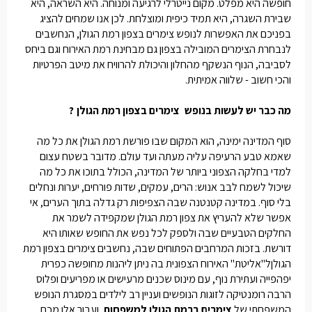
חופשה היא מפלט. מקום נייטרלי לרגיעה ומנוחה. היא השראה, היא
שבירת השגרה, היא תמיד כיפית ומוצלחת. לכן אנו שמחים להציג
בפניכם את האפשרות לנופש
צימרים בצפון רמת הגולן
, הנחשבים
לנבחרת הצימרים המובילה בצפון גם מבחינת רמת האירוח וגם ביחס
לסביבה, הנוף הנשקף מהחלון והיכולת להרוויח את מיטב הפרטיות
והכי חשוב - שלווה אמיתית.
מה כבר יש לעשות בנופש
צימרים בצפון רמת הגולן
?
סוף המדינה ימינה, הוא המקום שבו פורשת רמת הגולן את כל מה
שאמא טבע הרעיפה עליה מעתה ועד עולם. מדובר בשטח עצום
למדי בחלקה הצפוני ביותר של המדינה, הכולל בתוכו את כל מה
שיכול לשמח לבב אנוש: הרים, עמקים, שדות פורחים, יערות ונחלים
בלי סוף. במדינה קטנטנה שבה הצפיפות רק גדלה בתוך הערים, אי
אפשר שלא להעריץ את צפון רמת הגולן שמקפידה לשמר את
החלקים הטבעיים שבה ולספק לכל נפש את החופש שאותו היא
דורשת. בזכות המרחבים הפתוחים שבה, נחשבים
צימרים בצפון רמת
הגולן
ל"אליטת" האירוח הצפונית בה ניתן ליהנות מחופשה כפרית
יפהפייה ועתירת נוף, עם מינוס שכנים מרעישים או מפריעים ופלוס
הרבה רומנטיקה לזוגות הנופשים ועניין רב לילדים במסגרת הנופש
המשפחתי של
צימרים ברמת הגולן למשפחות
. ועבור אלו מכם