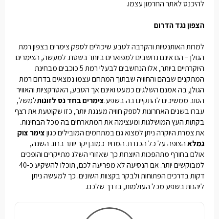
להיכנס לאתר החרמון עצמו.
הצפון נגד הדרום
למרות האותנטיות והקרבה לטבע שיכולים לספק
צימרים בצפון רמת
הגולן
– הם אינם נחשבים למפוארים ביותר בשטח. למעשה, הצימרים
היוקרתיים ביותר, אלו הנחשבים לבעלי רמת 5 כוכבים מבחינת
המתקנים שבהם והחוויה שבתוך המתחם עצמו נמצאים בדרום רמת
הגולן, בה אמנם השלגים כמעט ואינם אך הטבע, האטרקציות והאוויר
הטוב ממשיכים להתקיים בה בשפע.
צימרים בחד נס לזוגות
למשל,
עברו בשנים האחרונות לספק חוויה מענגת יותר, כזו שקוטעת את רצף
בקתות העץ המושלגות ומעצימה את המתארחים בה מכל הבחינות.
את צמרת היוקרה ניתן למצוא גם במתחמים המובילים כגון
צימר צוק
גמלא
הצופה על כל הכנרת. המחיר כמובן יקר יותר ברוב השנה,
אולם בחורף מתהפכות היוצרות כך שאזורי השלג מתייקרים והופכים
למבוקשים יותר. אם הנסיעה לא מפריעה לכם, תוכלו להשקיע כ-40
דקות בדרכים הפתוחות ולבקר בקצוות השונים. כך למעשה ניתן
ליהנות בשפע מכל העולמות, בדרך שלכם.