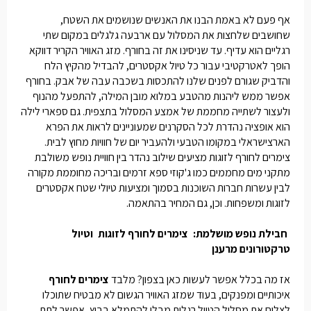
אף פעם לא באמת הבנו את האנשים שנושמים את השטח,
שחושבים שלחצות את המסלול עם ארבעה גלגלים במקום שתי
רגליים הוא עדיף. עד שניסינו את זה בחורף. מזג האוויר הקריר דווקא
הופך לאטרקטיבי עבור כל טיול אקסטרים, להבדיל מהקיץ הלח
והדביק שגורם לפנים שלנו להתכסות בשכבה עבה של אבק. בחורף
אפשר ממש ליהנות מהטבע במלוא מובן המילה, להתפעל מהנוף
ולעצור לשתייה מחממת של אמצע המסלול בתצפית. גם ספארי לילה
הוא אופציה נהדרת לכל הסקרנים שמעוניינים לראות את הפרא
הארצישראלי במקומו הטבעי ולהעביר יום של חוויות מחוץ לבית.
צימרים לחורף לזוגות
מציעים שילוב נהדר בין חוויית נופש משולבת
מתקני מים מחממים כמו ג'קוזי ספא זרמים ובריכה מחוממת מקורה
לבין עשרות חברות השוכנות בסמוך ומציעות טיולי שטח אקסטרים
לזוגות ומשפחות. וכן, גם המחיר בהתאמה.
חבילת נופש מושלמת:
צימרים לחורף לזוגות
וטיול
טרקטורונים מרענן
אז מה בכלל אפשר לעשות כאן בצפון? מלבד
צימרים לחורף
איכותיים ומפנקים, בעוד שמזג האוויר הגשום לא מבטיח שתוכלו
לצלוח את מסלול הטיול רגלית מבלי להתמלא בבוץ, אפשר לתת