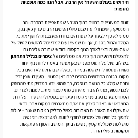
חידושים בעולם השטח? אין הרבה, אבל הנה כמה אופציות
נוספות:
זוגות המעוניינים בחוויה בתוך הטבע שמתאפיינת בהרבה יותר
רומנטיקה, ישמחו לדעת שגם טיולי הסוסים הרבים עדיין כאן. נכון,
ממש לא כיף לצעוד על שפת הים ברוח המעצבנת ולחטוף את כל
המלח והחול בפנים, אך יום שמשי נעים למדי יכול להתאים לטיול של
שעה-שעה וחצי לאורך הנוף הקסום ובוודאי שחובה עליכם גם
להצטלם ולהעלות תוך כדי. אנו ממליצים על
צימרים בגליל התחתון
בשילוב טיול על הסוס מפני שכאן אפשר באמת לחוות נוף ייחודי
ואווירה פסטורלית שקטה במיוחד, כאלה שבהחלט לא רואים בכל
מקום. בגזרת החידושים מחכים לכם כאן הסגווי – מעין דו-אופן זריז
וחכם שקולט כל תנועה בגופכם, כך שהוא יודע במדויק מתי מתחשק
לכם לנסוע, מתי להגביר מהירות, מתי לעצור ומתי... לפנות לצדדים.
הסגווי מוצע כרגע בשני מקומות עיקריים במסלולי השטח – על גדת
החצבאני או באזור קצרין. אם אתם מתארחים במקום אחר, כדאי
שתשקלו את האופניים האהובות כטיול מדליק במקום שאגב – יכולות
להפוך כל חוויה של
צימרים לחורף לזוגות
לאטרקציה רומנטית
מושלמת שכוללת קטיף, נסיעה בתוך המושב והמון הרפתקאות
ומקומות בשולי הדרך.