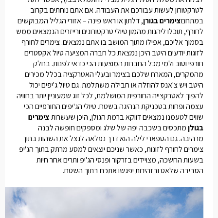
לטרקטורון לעשות עבורכם את העבודה. אם אתם נוחתים בקרוב
במתחם
צימרים בגורן
, דלתון או ראש פינה – אזורי הגליל המבוקשים
לחורף, תוכלו ליהנות מהמון טיולי טרקטורונים ורייזרים הנמצאים ממש
בסמוך אליכם, אפילו מתוך המושב בו אתם נמצאים.
צימרים לחורף
לזוגות
יודעים היטב היכן נמצאת כל חברה המציעה טיול אקסטרים
חורפי וטוב ולמי מכל החברות המוצעות הכי כדאי לפנות. בחלק
מהמקרים, המארח שלכם בצימר ובעלי האטרקציה בכלל מכירים
היטב ויש צ'אנס להוזלה או חבילה משתלמת. גם טיול ג'יפים יכול
להפוך לאטרקצייה החורפית המושלמת, לכל זוג שמעוניין יותר בחוויה
עצמה ופחות בטכניקת הנהיגה בשטח. טיולי הג'יפים החורפיים הכי
שווים לטעמנו נמצאים דווקא ברמת הגולן, היכן שעשרות
צימרים
בגולן
מתכסים בשכבה יפה של שלג ומספקים חופשה לבנה
מרהיבה. גם הספארי לילה הוא דרך נפלאה לנצל את השהות בתוך
צימרים לחורף לזוגות
, כאשר שניכם יוצאים למסע מרתק בתוך הג'יפ
בשעות החשכה, מצויידים בזרקור ופנסי הג'יפ ותרים אחר חיות
הסביבה שלאט ובזהירות יפגשו אתכם בתוך השטח.