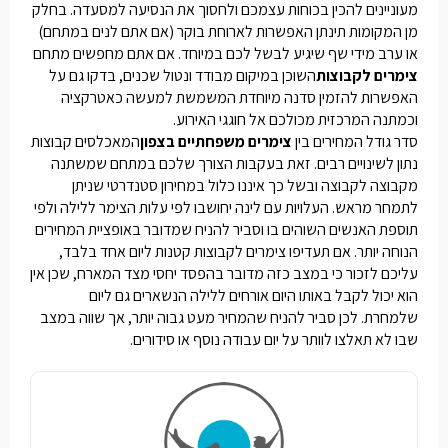
מעוניינים להכין בכוחות עצמכם ולחסוך את הנסיעה למסעדה. בחלק
מן המקומות תינתן האפשרות לארוחת בוקר (אם אתם לנים במתחם)
או ערב מידי שף שיגיע לבשל לכם במיוחד. אם אתם מחפשים מתחם
צימרים לקבוצות
השוכן במיקום מבודד ונטול שכנים, בדקו גם על
האפשרות להזמין סדנה מיוחדת המשמשת למעשה כאטרקציה
וכמתנה המרכזית מכולכם אל חוגגי האירוע.
סדר גודל המחירים בין
צימרים משפחתיים בצפון
המאכלסים קבוצות
נתון לשינויים רבים. זאת בעקבות הצורך שלכם במתחם שמשתנה
מקבוצה לקבוצה ובשל כך איננו כלול במחירון סטנדרטי שניתן
לתמחר מראש. העלויות עם לינה יחושבו לפי עלות הצימר ללילה ולפי
תוספת האנשים השוהים בו וסביר להניח שמדובר באופציית המחירים
הנוחה יותר. אם תעדיפו
צימרים לקבוצות קטנות
ליום אחד בלבד,
עליכם לזכור כי במצב כזה מדובר בהפסד יחסי מצד המארח, שכן אין
הוא יכול לקבל באותו היום אורחים ללילה הנשארים גם ליום
שלמחרת. לכן סביר להניח שהמחיר מעט גבוה יותר, אך שווה במצב
שבו לא תאלצו לוותר על יום עבודה נוסף או סידורים.