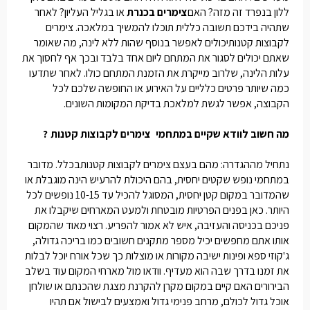
ללון בנפרד זה מזה? האם
צימרים בכנרת
או בגליל העליון? לאחר
שתהיה בידכם תשובה כללית תוכלו להמשיך במלאכה.
צימרים
לקבוצות קטנות
יכולים לאפשר בנוסף שהות ללא לינה, מה שאומר
שאתם יכולים לסגור את המתחם ליום אחד בלבד ובכך אף לחסוך את
עלות הלינה, שלרוב מייקרת את הזמנת המתחם כולו. לאחר שתדעו
כמה שיותר פרטים כלליים על האירוע או החופשה שלכם לכל
הקבוצה, אפשר לגשת למלאכת בדיקת המקומות השונים.
מה חשוב לוודא שקיים במתחמי
צימרים לקבוצות קטנות
?
נתחיל מההגדרה: מהם בעצם
צימרים לקבוצות קטנות
בכלל. מדובר
במתחמי נופש שקטים יחסית, בהם היכולת להרעיש הינה מוגבלת או
שהמדובר במקום קטן יחסית, המסוגל להכיל עד 10-15 נופשים לכל
היותר. כאן בפנים הפרטיות מובטחת ולמעט המארחים שיקבלו את
פניכם בכניסה והעזיבה, איש לא אמור להפריע. רצוי מאוד שהמקום
אותו אתם מחפשים יכיל מספר מתקנים חשובים כמו בריכה גדולה,
ג'קוזי ספא ופינות ישיבה מקורות או מוצלות כך שכל אורח יוכל לבלות
את זמנו בדרך שבה הוא מעדיף. וודאו מול מארחי המקום עוד בשלב
הבירורים האם קיים במקום מקרן להקרנת מצגת שהכנתם או שולחן
אוכל גדול לכולם, מרחב פנימי גדול ואמצעים לבישול אם תהיו