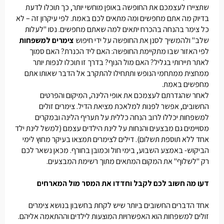
שתציירו לעצמכם את החופשה באופן מוחשי יותר, כך תוכלו לדעת
בדיוק מה אתם מחפשים ומה מתאים לכם באמת. לפי עיקרון זה – לא
כל צימר בהנחה בהכרח יתאים למה שאתם מחפשים. נסו "לעלות
שלב" ולהמשיך לסנן את החופשה על ידי חיפוש
צימרים למשפחות
לפי האזור שבו מתקיימת החופשה: האם ליד הכנרת? האם סמוך
לאתר תיירותי בגליל? האם מול הנוף? בדרך זו תוכלו לנפות יותר
ממחצית ממתחמי הנופש ותתחילו להתקרב אל הדבר שאותו אתם
מחפשים באמת.
לאחר שהגדרתם לעצמכם את אופי הלינה, המיקום והפרטים
החשובים, אפשר לפנות למלאכת מציאת הדיל.
צימרים זולים
למשפחות
יכללו לרוב הנחה כללית על תעריף הלינה ובמקרים
מסויימים גם מבצעים והנחות על לינת הילדים עצמם (למשל לינת ילד
אחד ללא תוספת תשלום).
דילים לצימרים
תמצאו בעיקר מחוץ לימי
הביקוש- באמצע השבוע, בימי חול וכמובן בחורף. מכאן נשאר לכם
רק "לשלוף" את המקום המתאים מתוך רשימת המבצעים.
דעו מה חשוב לכם לקבל וחדדו את המסר מול המארחים
אחד הדברים החשובים ביותר שיש לקחת בחשבון בנושא
צימרים
זולים למשפחות
הוא האפשרויות המוצעות לילדים וההתאמה אליהם.