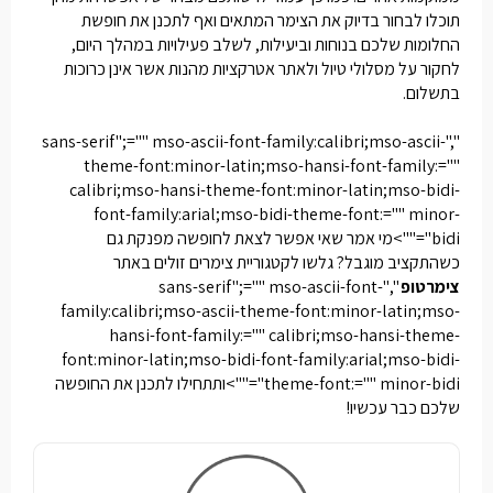
תוכלו לבחור בדיוק את הצימר המתאים ואף לתכנן את חופשת
החלומות שלכם בנוחות וביעילות, לשלב פעילויות במהלך היום,
לחקור על מסלולי טיול ולאתר אטרקציות מהנות אשר אינן כרוכות
בתשלום.
","sans-serif";="" mso-ascii-font-family:calibri;mso-ascii-
theme-font:minor-latin;mso-hansi-font-family:=""
calibri;mso-hansi-theme-font:minor-latin;mso-bidi-
font-family:arial;mso-bidi-theme-font:="" minor-
bidi"="">מי אמר שאי אפשר לצאת לחופשה מפנקת גם
כשהתקציב מוגבל? גלשו לקטגוריית צימרים זולים באתר
צימרטופ
","sans-serif";="" mso-ascii-font-
family:calibri;mso-ascii-theme-font:minor-latin;mso-
hansi-font-family:="" calibri;mso-hansi-theme-
font:minor-latin;mso-bidi-font-family:arial;mso-bidi-
theme-font:="" minor-bidi"="">ותתחילו לתכנן את החופשה
שלכם כבר עכשיו!