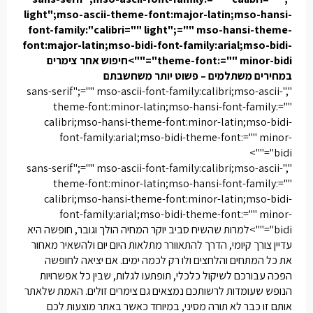
light";mso-ascii-theme-font:major-latin;mso-hansi-
font-family:"calibri="" light";="" mso-hansi-theme-
font:major-latin;mso-bidi-font-family:arial;mso-bidi-
theme-font:="" minor-bidi"="">חיפוש אחר צימרים
במחירים משתלמים – פשוט יותר משחשבתם
","sans-serif";="" mso-ascii-font-family:calibri;mso-ascii-
theme-font:minor-latin;mso-hansi-font-family:=""
calibri;mso-hansi-theme-font:minor-latin;mso-bidi-
font-family:arial;mso-bidi-theme-font:="" minor-
bidi"="">
","sans-serif";="" mso-ascii-font-family:calibri;mso-ascii-
theme-font:minor-latin;mso-hansi-font-family:=""
calibri;mso-hansi-theme-font:minor-latin;mso-bidi-
font-family:arial;mso-bidi-theme-font:="" minor-
bidi"="">למרות שהשיח סביב יוקר המחיה הולך וגובר, חופשה היא
עדיין צורך קיומי, הדרך להתאוורר מתלאות היום יום ולהשאיר מאחור
את כל המתחים והלחצים ולו רק לכמה ימים. אם יציאה לחופשה
הפכה עבורכם לשיקול כלכלי, תופתעו לגלות, שבין כל אפשרויות
הנופש שעומדות לרשותכם נמצאים גם צימרים זולים. האמת שלאתר
אותם זו כבר לא תורה מסיני, במיוחד כאשר באתר מוצעות לכם