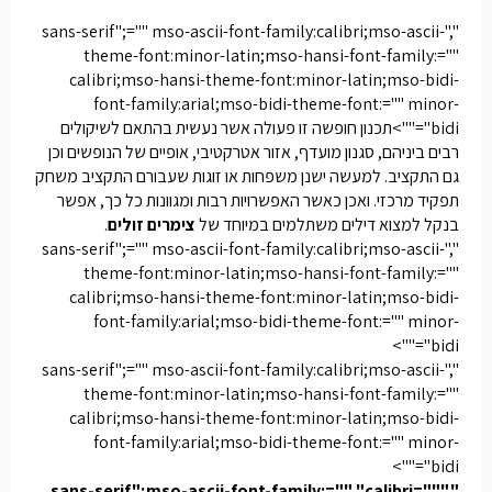
","sans-serif";="" mso-ascii-font-family:calibri;mso-ascii-
theme-font:minor-latin;mso-hansi-font-family:=""
calibri;mso-hansi-theme-font:minor-latin;mso-bidi-
font-family:arial;mso-bidi-theme-font:="" minor-
bidi"="">תכנון חופשה זו פעולה אשר נעשית בהתאם לשיקולים
רבים ביניהם, סגנון מועדף, אזור אטרקטיבי, אופיים של הנופשים וכן
גם התקציב. למעשה ישנן משפחות או זוגות שעבורם התקציב משחק
תפקיד מרכזי. ואכן כאשר האפשרויות רבות ומגוונות כל כך, אפשר
בנקל למצוא דילים משתלמים במיוחד של
צימרים זולים
.
","sans-serif";="" mso-ascii-font-family:calibri;mso-ascii-
theme-font:minor-latin;mso-hansi-font-family:=""
calibri;mso-hansi-theme-font:minor-latin;mso-bidi-
font-family:arial;mso-bidi-theme-font:="" minor-
bidi"="">
","sans-serif";="" mso-ascii-font-family:calibri;mso-ascii-
theme-font:minor-latin;mso-hansi-font-family:=""
calibri;mso-hansi-theme-font:minor-latin;mso-bidi-
font-family:arial;mso-bidi-theme-font:="" minor-
bidi"="">
","sans-serif";mso-ascii-font-family:="" "calibri=""