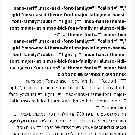
","sans-serif";mso-ascii-font-family:="" "calibri=""
light";mso-ascii-theme-font:major-latin;mso-hansi-
font-family:"calibri="" light";="" mso-hansi-theme-
font:major-latin;mso-bidi-font-family:arial;mso-bidi-
theme-font:="" minor-bidi"="">
","sans-serif";mso-ascii-font-family:="" "calibri=""
light";mso-ascii-theme-font:major-latin;mso-hansi-
font-family:"calibri="" light";="" mso-hansi-theme-
font:major-latin;mso-bidi-font-family:arial;mso-bidi-
theme-font:="" minor-bidi"="">צימרים זולים מציעים את
אותה האיכות במחירים שווים לכל כיס
","sans-serif";mso-ascii-font-family:="" "calibri=""
light";mso-ascii-theme-font:major-latin;mso-hansi-font-
family:"calibri="" light";="" mso-hansi-theme-font:major-
latin;mso-bidi-font-family:arial;mso-bidi-theme-font:=""
minor-bidi"="">
החשש שמא צימרים עד 700 ₪ ללילה יהיו פחות איכותיים מאחרים
הוא מוצדק, אך לא בהכרח נכון. ישנם צימרים זולים כמו
מרחק נגיעה
ו
אביבים לאוהבים
אשר מציעים אירוח איכותי במיוחד שאינו נופל
ממוקמות אחרים. כמו כן יעמוד לרשותכם מבחר של אפשרויות מהן