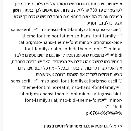
אפשרויות סינון מתקדמות וחיפוש ממוקד על פי מילות מפתח. סינון
לפי צימרים עד 700 ₪ ללילה בשדות המתאימים לכך באתר, יחשוף
בפניכם את כל התוצאות המתאימות ביותר לחיפוש שלכם כך שלא
תצטרכו לבזבז זמן יקר.
","sans-serif";="" mso-ascii-font-family:calibri;mso-ascii-
theme-font:minor-latin;mso-hansi-font-family:=""
calibri;mso-hansi-theme-font:minor-latin;mso-bidi-
font-family:arial;mso-bidi-theme-font:="" minor-
bidi"="">בתוצאות שיופיעו, תוכלו לראות גם פרטים נוספים מלבד
המחיר כמו למשל מהו גודלם של הצימרים, האם יש בריכה במתחם,
אילו אטרקציות קרובות יש באזור ובכלל – את כל הבונוסים שהם
מציעים ויכולים לשדרג את השהות בצורה משמעותית.
","sans-serif";="" mso-ascii-font-family:calibri;mso-ascii-
theme-font:minor-latin;mso-hansi-font-family:=""
calibri;mso-hansi-theme-font:minor-latin;mso-bidi-
font-family:arial;mso-bidi-theme-font:="" minor-
bidi"="">
%@%@%p-6704x
>> אולי גם יעניין אתכם:
צימרים לדתיים בצפון