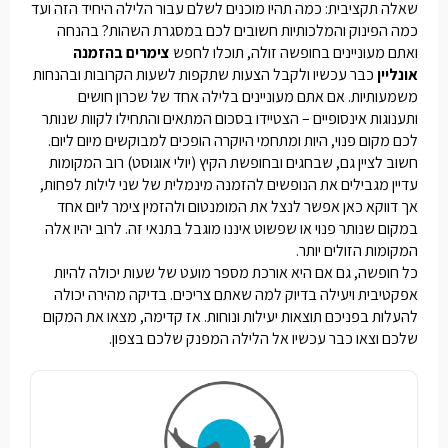
שאלה תקציבית: כמה תהיו מוכנים לשלם עבור הלילה היחיד הזה ועד
כמה הפינוק והמלכותיות חשובים לכם במסגרת השהות? בהנחה
ואתם מעוניינים בחופשה זולה, תוכלו לחפש
צימרים בהזמנה
אונליין
כבר עכשיו ולקבל הצעות שתקפות לשעות הקרובות ובהנחות
משמעותיות. אם אתם מעוניינים בלילה אחד של שכרון חושים
ותענוגות אינסופיים – הצטיידו בסכום המתאים והתחילו לקוות שנותר
לכם מקום פנוי, היות ומתחמי היוקרה הופכים למבוקשים מיום ליום.
חשוב לציין גם, שבחגים ובחופשת הקיץ (יולי אוגוסט) רוב המקומות
עדיין מגבילים את הנופשים להזמנה מינמלית של שני לילות לפחות,
אך דווקא כאן אפשר לנצל את המומנטום ולהזמין
צימר ליום אחד
במקום שנותר פנוי או שפשוט איננו מוגבל בתנאי זה. לרוב יהיו אלה
המקומות הזולים יותר.
כל חופשה, גם אם היא אורכת מספר מועט של שעות יכולה להיות
אפקטיבית ויעילה בדיוק למה שאתם צריכים. בדיקה מהירה יכולה
להעלות בפניכם תוצאות יעילות ונוחות. אז קדימה, מצאו את המקום
שלכם וצאו כבר עכשיו אל הלילה המפנק שלכם בצפון.