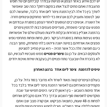
יש לכם אירוע באזור הצפון או פגישת עבודה? קיבלתם יום של חופש
מהעבודה ואתם מתים לנצל אותו במקום רחוק? כמה טוב שאפשר
לשדך בין כל אלה לבין הזמנת
צימר ליום אחד
בלבד, שתעשה לכם
טוב לנשמה ותעניק לכם אנרגיות כדי לחזור מחוזקים ונינוחים חזרה
אל השגרה. אנשים רבים הנוסעים לאזורי הצפון במסגרת עבודתם או
מפגש עם קרובי משפחה, מעדיפים פעמים רבות להזמין
צימרים
בהזמנה אונליין
במהירות ובקלות וליהנות מעולם שלם של אפשרויות
נופש נעימות ונוחות במסגרת הביקור. כיום, פחות ופחות מתחמי נופש
מפצים את אורחיהם במיטה ישנה וריהוט בלתי מתוחזק, מתוך הבנה
כי גם חופשה זולה ככל אשר תהיה – היא עניין מחייב למוניטין
ולעסקים הבאים. על כן גם
צימרים פנויים
ממש מעכשיו לעכשיו, הם
לא בהכרח אלו שבעבר נותרו פנויים רק בעקבות שירות ואיכות ירודים.
טיפים להזמנת
צימר ליום אחד
ברגע האחרון
בעולם הצימרים קשה מאוד לשרוד ולא מדובר בסוד גדול. על כן,
מקפידים המארחים גם לאפשר הזמנת
צימר ליום אחד
בלבד בכל
אחד מימות השבוע – בין ראשון לרביעי. הימים חמישי ועד שבת
מוקדשים לחופשות סוף השבוע ובדרך כלל אינם מקבלים אורחים
לפחות מ-48 שעות, כתוצאה מביקוש. אם קורה מצב שבו אתם
זקוקים ללילה אחד בסופ"ש, תוכלו לחפש
צימרים פנויים
ולפנות