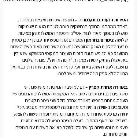
הטירות הנעות ברוח
נמרוד –
חופשה איכותית ואצילית במיוחד
,
,
באחד ממתחמי החורף הנחשקים ביותר
לטירות הנעות יש מיקום
.
מושלם בסמוך מאוד לנווה אטי
ב והפסגה המושלגת והן מציעות
"
שלושה
צימרים בחרמון
הממזגים את הנופש יחד עם נוף לבן מטריף
מבעד לחלונות הענק
החופשה נחשבת לאיכותית מאוד בשל האירוח
.
המוענק כאן לנופשים וגם בזכות העיצוב המקומי המושקע שנע בין
בית אצולה עתיק לטירה מאגדת
היפה והחיה
עונת השלגים
".
"
נחשבת לעונת השיא באזור ועל כן מחיר השהות בטירות הינו גבוה
אך
,
החוויה ללא ספק הינה ייחודית ומשתלמת
.
באווירה אחרת
קצרין –
גם למושבה הגולנית המשגשגת יש
,
משקעים נכבדים וקרבה טובה אל המקומות המושלגים והנכונים של
העונה
מתחם הנופש באווירה אחרת כולל שני צימרים קטנים
.
ומעוצבים באווירה ביתית חמימה ונכונה לטמפרטורה מסביב
לכל
.
יחידה מרפסת אירוח חמודה ומתחם גן משותף ופורח ששווה להוציא
בשבילו את האף מהפוך
בעלת הצימר מפעילה סדנאות זוגיות
.
מעצימות ומעשירות כך שתוכלו לשלב כאן את השהות עם בונוסים
זוגיים מיוחדים
.