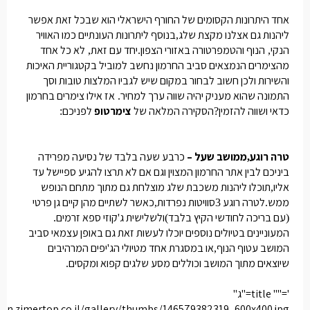
אחד היתרונות הקסומים של החורף הישראלי הוא שבכל זאת אפשר
ליהנות גם אצלנו מקצת שלג
בנוסף ליתרונות העונתיים כמו האוויר
,
הנקי
הנוף והטמפרטורה באזורי הצפון
יחד עם זאת
לא כל אחד
,
.
,
מהצימרים הנמצאים סביב החרמון נחשב למוביל בקטגוריית האיכות
והשירות ולכן חשוב לבחור במקום שיש לגביו המלצות טובות וסך
התמונה שהוא מעניק יהיה שווה ערך למחיר
אז אילו צימרים בחרמון
.
כדאי ושווה להזמין
הסקירה המלאה של
צימרטופ
לפניכם
:
?
טרה רוגע
ממושב שעל –
כרבע שעה בלבד של נסיעה מפרידה
,
ביניכם לבין אתר החרמון המצוין וגם אם לא תרצו להגיע ספיישל עד
אליו
תוכלו ליהנות משכבת שלג מוצלחת גם מתוך מתחם הנופש
,
ממש
לטרה רוגע
סוויטות נפרדות
כאשר לשתיים מהן קיים גן פרטי
,
3
.
עם בריכה לחודשי הקיץ בלבד
ולשלישית ג
קוזי ספא זרמים
.
'
)
(
המעוניינים בטיולים נוספים יוכלו לעשות זאת גם באופן עצמאי סביב
המושב עטוף הנוף
או במסגרת אחד מטיולי הג
יפים המרהיבים
'
,
שיוצאים מתוך המושב וכוללים מסע שלגים קפוא ומקסים
.
'="" title="ג"
cdn.zimertop.co.il/gallery/thumbs/146579382319_600x400.jpg">