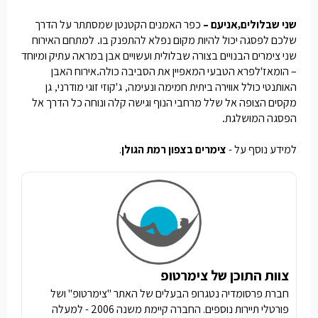
שני שבלולים
אניעם –
כפר האמנים הקטנטן שמסתתר על הדרך
,
שלכם לפסגה יכול להיות מקום נפלא להתפנק בו
למתחם האירוח
.
שני צימרים הבנויים בצורה שבלולית ועשויים אבן במראה עתיק ומיוחד
– הומאז
לפרא הטבעי המאפיין את הסביבה כולה
אירוח האבן
.
'
האותנטי כולל אווירה ביתית חמימה ונעימה
ג
קוזי זוגי מודרני
גן
,
'
,
מקסים הצופה אל שלל מרחבי הנוף וגישה קלה ונוחה כל הדרך אל
הפסגה המושלגת
.
למידע נוסף על -
צימרים בצפון רמת הגולן
.
צוות התוכן של צימרטופ
חברת פרסומדיה נטגרופ הבעלים של האתר "צימרטופ" ושל
פורטלי תיירות נוספים. החברה קיימת משנה 2006 - למעלה