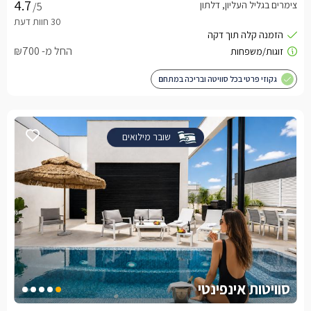
צימרים בגליל העליון, דלתון
/5
החל מ- ₪700
גקוזי פרטי בכל סוויטה ובריכה במתחם
שובר מילואים
סוויטות אינפינטי