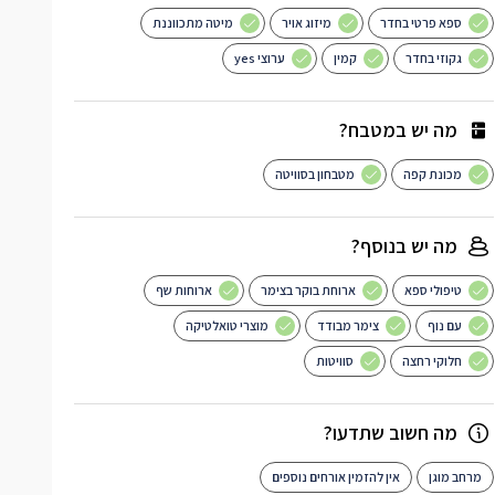
ספא פרטי בחדר
מיזוג אויר
מיטה מתכווננת
גקוזי בחדר
קמין
ערוצי yes
מה יש במטבח?
מכונת קפה
מטבחון בסוויטה
מה יש בנוסף?
טיפולי ספא
ארוחת בוקר בצימר
ארוחות שף
עם נוף
צימר מבודד
מוצרי טואלטיקה
חלוקי רחצה
סוויטות
מה חשוב שתדעו?
מרחב מוגן
אין להזמין אורחים נוספים