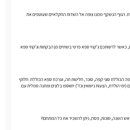
מושב אילנייה שוכן בפאתי הגליל ומעל רכס מפואר המוביל אל הכנרת. הנוף הנשקף ממנו צופה אל השדות החקלאיים שעוטפים את 
חוויית הספא בצימר ארבע עונות בגליל אידיאלית לכל חופשה חורפית, כאשר לרשותכם ג'קוזי ספא פרטי בשתיים מן הבקתות וג'קוזי ספא 
לינה + מיני בר הכולל שתייה קרה, יין מובחר, מכונת אספרסו, פינת קפה הכוללת סוגי קפה, סוכר, חליטות תה, וערכת ספא הכוללת: חלוקי 
רחצה רכים, מגבות רחצה איכותיות, נעלי ספא ונרות.באירועים מיוחדים (ימי הולדת, הצעות נישואין וכד') יתווספו בלונים ומתנה סמלית עם 