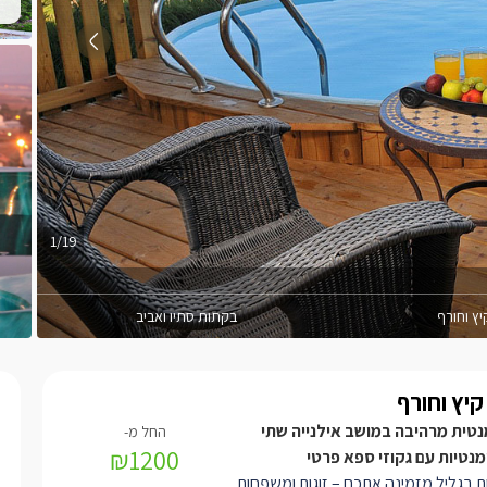
1/19
ץ וחורף
בקתות סתיו ואביב
יץ וחורף
נטית מרהיבה במושב אילנייה שתי
₪1200
נטיות עם גקוזי ספא פרטי
ת בגליל מזמינה אתכם – זוגות ומשפחות