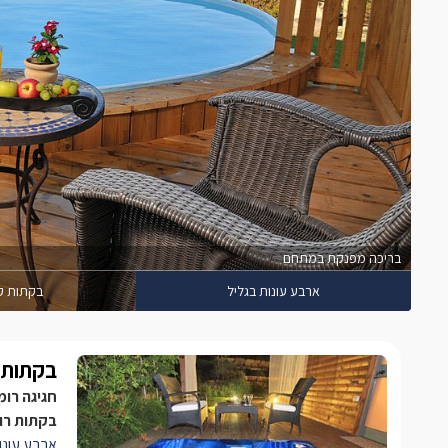
בריכה מפנקת במתחם
ארבע עונות בגליל
בקתות קי
בקתות ק
חגיגה רומ
בקתות רומ
ארבע עונו