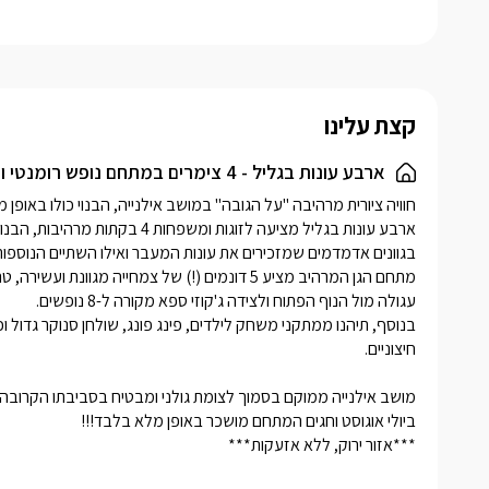
האישית של
חורשים ונו
ספא ענק ו
מציעות למ
קצת עלינו
בגוונים א
המעבר. המ
ארבע עונות בגליל - 4 צימרים במתחם נופש רומנטי ויפהפה מול הנוף, עם בריכה חלומית וגקוזי ספא ענק.
מרהיבה כא
היציאה אל
בהמשך הבק
פנימי מפנ
***אזור ירוק, ללא אזעקות***