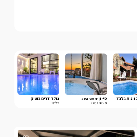
זוגות בלבד
סי-זן-sea-zen
גולד דרים בוטיק
מעלה גמלא
דלתון