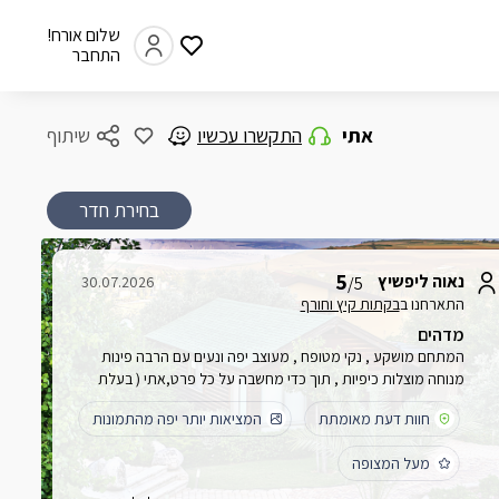
שלום אורח!
התחבר
אתי
התקשרו עכשיו
שיתוף
בחירת חדר
5
נאוה ליפשיץ
30.07.2026
/5
התארחנו ב
בקתות קיץ וחורף
מדהים
המתחם מושקע , נקי מטופח , מעוצב יפה ונעים עם הרבה פינות
מנוחה מוצלות כיפיות , תוך כדי מחשבה על כל פרט,אתי ( בעלת
המתחם ) מדהימה וכל הזמן מפנקת ,מומלץ בחום
חוות דעת מאומתת
המציאות יותר יפה מהתמונות
מעל המצופה