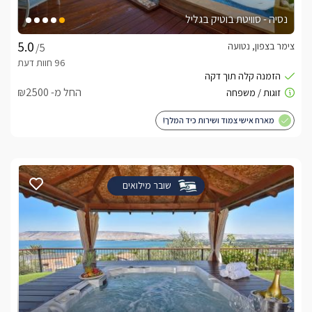
נסיה - סוויטת בוטיק בגליל
צימר בצפון, נטועה
/5
החל מ- ₪2500
מארח אישי צמוד ושירות כיד המלך!
שובר מילואים