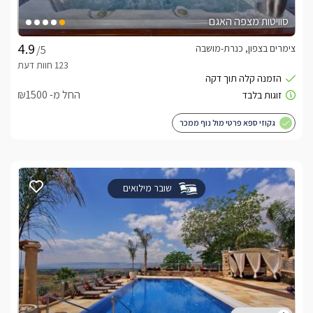
סוויטות מצפה האגם
צימרים בצפון, כנרת-מושבה
/5
החל מ- ₪1500
גקוזי ספא פרטי מול נוף ממכר
שובר מילואים