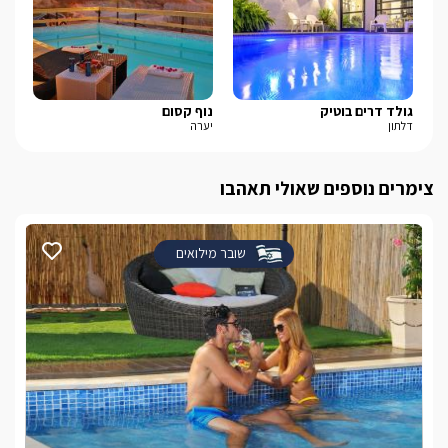
גולד דרים בוטיק
נוף קסום
בל-
דלתון
יערה
נוף
צימרים נוספים שאולי תאהבו
שובר מילואים