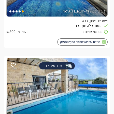
נובוס לקשורי-Novus Luxury
צימרים בצפון, ירכא
החל מ- ₪800
בריכת שחייה במתחם החוץ המפנק
שובר מילואים