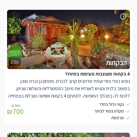
הבקתות
1/20
4 בקתות מעוצבות ונעימות במיוחד
נופש כפרי ציורי ועתיר מרחבים קרוב לכנרת. מתחם גן כנרת שוכן
במושב כלנית ומגיש לאורחיו את מיטב הפסטורליות והשלווה שניתן
לזכות לה במהלך החופשה. למתחם 4 בקתות וסוויטה טובלות בצמחייה
ירוקה ומתאימות לאירוח זוגות או משפחות עד 2 ילדים. פנים הבקתות
גקוזי גדול בחדר
₪700
בעיצוב דומה, בריהוט עץ כפרי ותאורה רומנטית. המיטה הזוגית הגדולה
מקלט צמוד לצימר
ניצבת במרכז ולצידה ג'קוזי מרובע גדול עטוף אבן. לרשותכם מרפסת
מרפסת
דק חיצונית ופרטית לכל בקתה המשקיפה אל הגן. כל היחידות חולקות
בריכה גדולה ובנויה, פינות פיקניק מוצלות וצמחייה עשירה במיוחד.