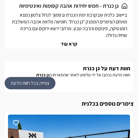
גן כנרת - חמש יחידות אהבה קסומות ואינטימיות
ביישוב כלנית שבקרבת ימת הכנרת ובסמוך לנחל צלמון נמצא 
מתחם הצימרים המפנק "גן כנרת". חופשה מלאת אהבה המשלבת 
רומנטיקה, פינוקים והרבה טבע. מרחבי דשא ירוקים עם בריכת 
המארחים דוגלים ביחס אישי לכל אורח וביצירת מרחב פרטי ראוי 
קרא עוד
בסביבה הקרובה תיהנו מטיולי טרקטורונים וג'יפים, רכיבה על 
סוסים, קיאקים, ביקור באתר נחל צלמון, ביקור באתרי רמת הגולן 
חוות דעת על גן כנרת
ויקבי הגולן, גלישה בחרמון, טיולי טבע (מסלולי רמת הגולן, מסלול 
חוות הדעת נכתבו על ידי גולשינו לאחר שהתארחו ב
גן כנרת
נחל צלמון, נחל עמוד, מעיין ברוך, זוויתן, ג'ילבון ועוד...)
צפייה בכל חוות הדעת
מבט פנים
צימרים נוספים בכלנית
בכל הבקתות ובסוויטה המרווחת תהנו מחלל גדול הכולל מיטה 
נוחה ומפוארת עטופה במצעים רכים ונעימים, העיצוב בסגנון נקי 
ונעים כאשר הצבע הלבן שולט ומשרה אווירה רומנטית, משותף 
לכולן ג'קוזי זוגי גדול ומפנק, פינת ישיבה ופינת אוכל, מסך LCD עם 
חיבור לערוצי yes, מיזוג אוויר ומטבחון מאובזר הכולל:מקרר, 
מיקרוגל, קומקום, פינת קפה/תה וכיריים חשמליות.*בסוויטה 