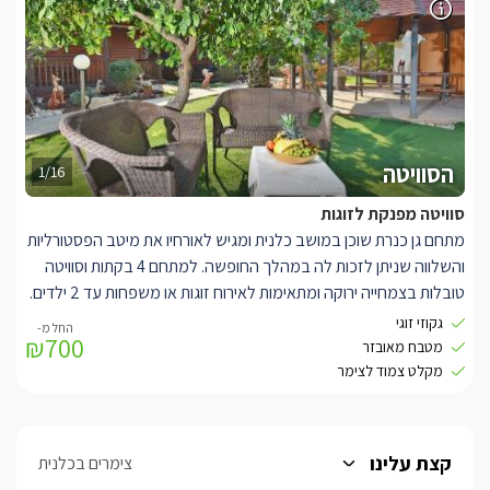
המתחם קרוב מאוד לחופי הכנרת ולשלל האטרקציות בסביבה.
הסוויטה
1/16
סוויטה מפנקת לזוגות
מתחם גן כנרת שוכן במושב כלנית ומגיש לאורחיו את מיטב הפסטורליות
והשלווה שניתן לזכות לה במהלך החופשה. למתחם 4 בקתות וסוויטה
טובלות בצמחייה ירוקה ומתאימות לאירוח זוגות או משפחות עד 2 ילדים.
בסוויטה הרומנטית יש ג'קוזי זוגי ביחידה. מטבחון מאובזר והרבה
גקוזי זוגי
₪700
פינוקים. תאורה רומנטית, LCD. הסוויטה והבקתות חולקות מתחם גן
מטבח מאובזר
משותף ובו בריכת שחייה הפונה אל הנוף.
מקלט צמוד לצימר
קצת עלינו
צימרים בכלנית