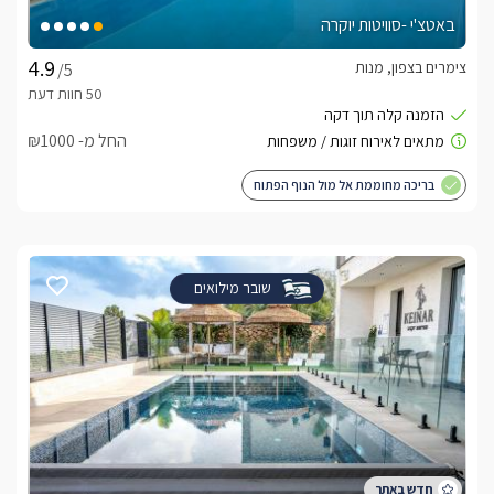
באטצ'י -סוויטות יוקרה
צימרים בצפון, מנות
/5
החל מ- ₪1000
בריכה מחוממת אל מול הנוף הפתוח
שובר מילואים