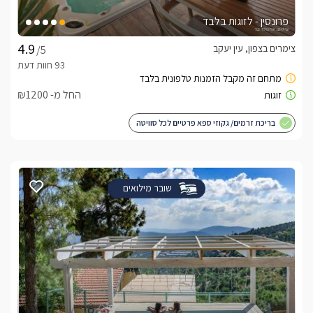
פרונסין - לזוגות בלבד
צימרים בצפון, עין יעקב
/5
החל מ- ₪1200
בריכת זרמים/ גקוזי ספא פרטיים לכל סוויטה
שובר מילואים