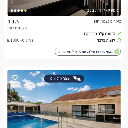
אפיריון- לזוגות בלבד
צימרים בצפון, חזון
/5
החל מ- ₪1000
גקוזי ספא פרטי לכל סוויטה מול נוף מרהיב
שובר מילואים