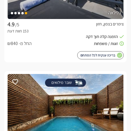
גלילאה
צימרים בצפון, חזון
/5
החל מ- ₪840
בריכה ענקית לכל המתחם
שובר מילואים