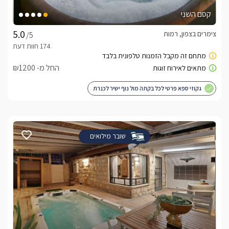
קסם השני
צימרים בצפון, רמות
/5
החל מ- ₪1200
גקוזי ספא פרטי לכל בקתה מול נוף ישיר לכנרת
שובר מילואים