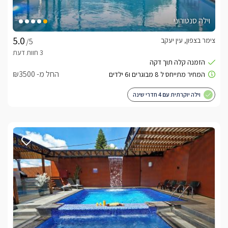
וילה סנטוריני
צימר בצפון, עין יעקב
/5
החל מ- ₪3500
וילה יוקרתית עם 4 חדרי שינה