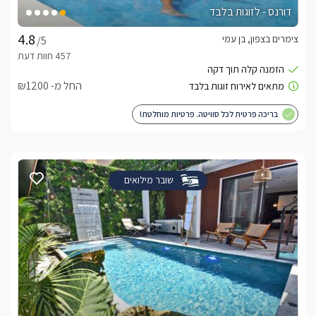
דורנס - לזוגות בלבד
צימרים בצפון, בן עמי
/5
החל מ- ₪1200
בריכה פרטית לכל סוויטה. פרטיות מוחלטת!
שובר מילואים