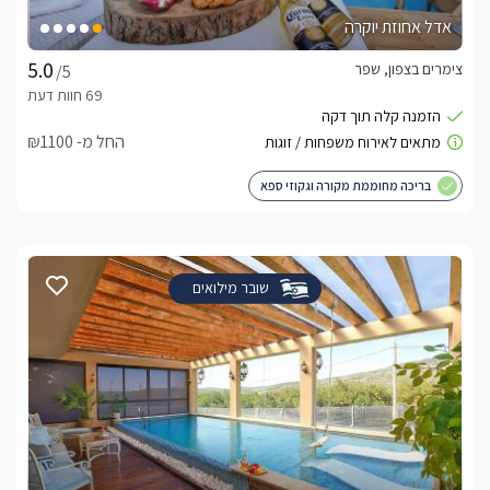
אדל אחוזת יוקרה
צימרים בצפון, שפר
/5
החל מ- ₪1100
בריכה מחוממת מקורה וגקוזי ספא
שובר מילואים