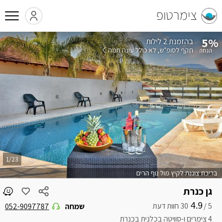
צימרטופ
5%
בהזמנת 2 לילות
תקף לסופ"ש
לא כולל עונה חמה
1/23
בריכת צוננת לקיץ מול נוף הרים
גן כנרת
4.9
5 /
שמחה
052-9097787
4 צימרים ו-סוויטה בכלנית בכנרת