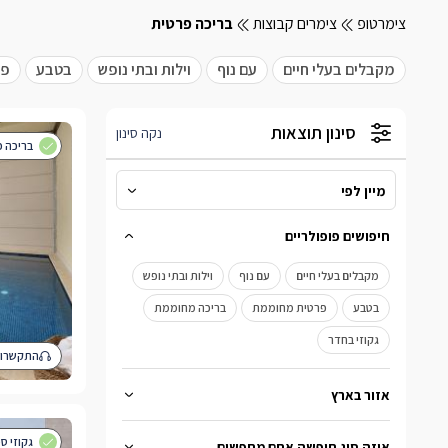
צימרטופ
צימרים קבוצות
בריכה פרטית
מקבלים בעלי חיים
עם נוף
וילות ובתי נופש
בטבע
פר
סינון תוצאות
נקה סינון
בריכה פ
מיין לפי
מיין לפי
חיפושים פופולריים
מהמחיר הנמוך לגבוה
מקבלים בעלי חיים
עם נוף
וילות ובתי נופש
מהמחיר הגבוה לנמוך
בטבע
פרטית מחוממת
בריכה מחוממת
גקוזי בחדר
התקשרו 
אזור בארץ
ברמת הגולן
בגליל העליון
בגליל המערבי
גקוזי ס
איזה סוג חופשה אתם מחפשים