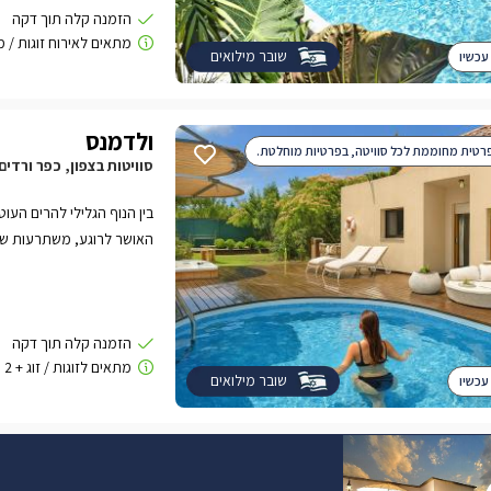
שובר מילואים
עכשיו
ולדמנס
רטית מחוממת לכל סוויטה, בפרטיות מוחלטת.
סוויטות בצפון, כפר ורדים
בין הנוף הגלילי להרים העוטפי
האושר לרוגע, משתרעות שתי 
חם ומפנק, טיפולי ספא, ארו
אחרת.rnrnסוויטות 
טבעי השומר היטב על מיקומן
ומציעות לאורחיהן עיצוב יוק
בריהוט איכותי ומתחם גן פ
שובר מילואים
עכשיו
ופינות אירוח מעוצבות.