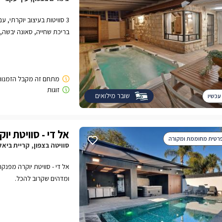
3 סוויטות בעיצוב יוקרתי,
בריכת שחייה, סאונה יבשה, ג
שובר מילואים
עכשיו
אל די - סוויטת יוק
פרטית מחוממת ומקורה
סוויטה בצפון, קריית ביאל
אל די - סוויטת יוקרה מפנק
ומדהים שקרוב להכל.