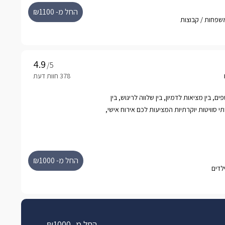
החל מ- ₪1100
/5
ם, בין מציאות לדמיון, בין שלווה לריגוש, בין
סוויטות יוקרתיות המציעות לכם אירוח אישי,
חת בוקר גלילית וחוויה ברמה
ולדמנ'ס ממוקמות בקצה כפר ורדים טובלות בחורש
 הדיסקרטי. הסוויטות ממוקמות בנפרד זו מזו
רתי מרהיב, בר פינוקים עשיר מכל טוב, שימוש
החל מ- ₪1000
רטי לכל סוויטה הכולל בריכה מפנקת ומחוממת,
החל מ- ₪1000