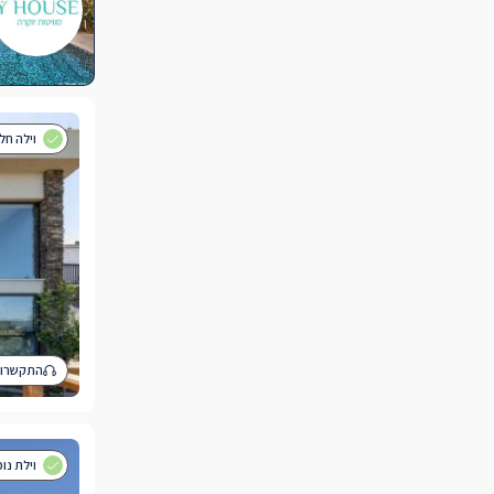
וילה חלומית 
התקשרו 
וילת נופש י