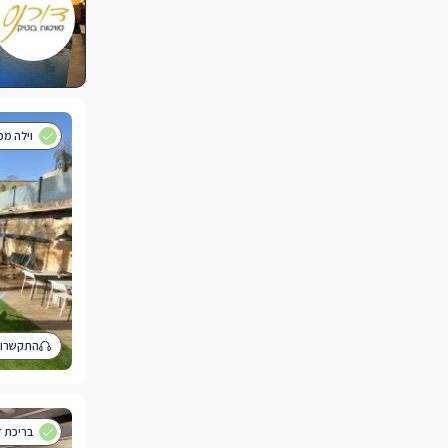
וילה מפנקת ע
התקשרו 
בריכת ז