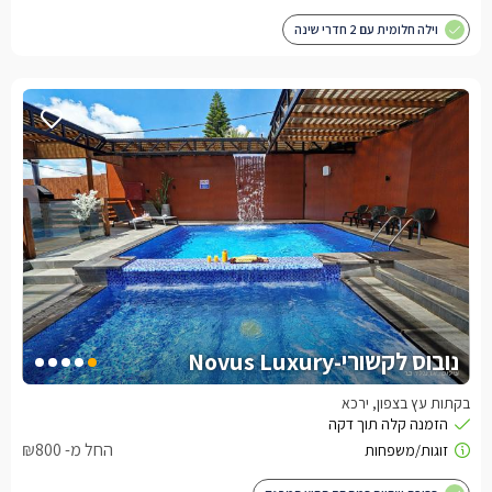
וילה חלומית עם 2 חדרי שינה
נובוס לקשורי-Novus Luxury
בקתות עץ בצפון, ירכא
החל מ- ₪800