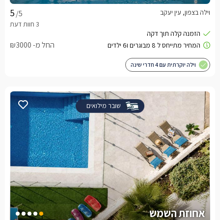
וילה בצפון, עין יעקב
/5
החל מ- ₪3000
וילה יוקרתית עם 4 חדרי שינה
שובר מילואים
אחוזת השמש