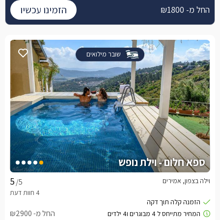
הזמינו עכשיו
החל מ- ₪1800
שובר מילואים
ספא חלום - וילת נופש
וילה בצפון, אמירים
/5
החל מ- ₪2900