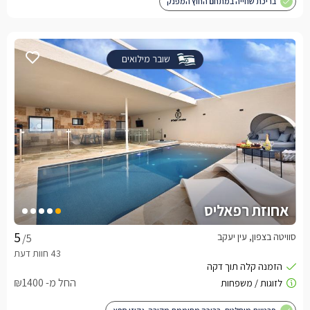
בריכת שחייה במתחם החוץ המפנק
שובר מילואים
אחוזת רפאליס
סוויטה בצפון, עין יעקב
/5
החל מ- ₪1400