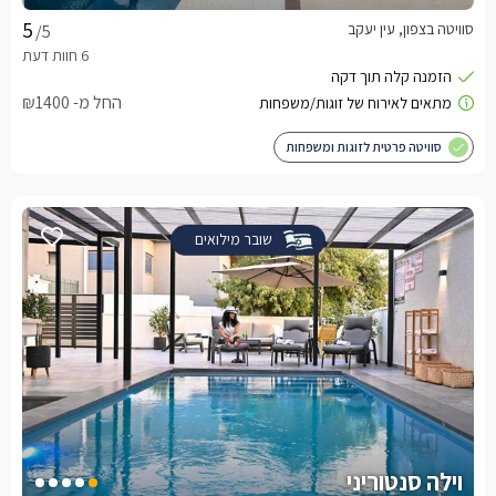
סוויטה בצפון, עין יעקב
/5
החל מ- ₪1400
סוויטה פרטית לזוגות ומשפחות
שובר מילואים
וילה סנטוריני