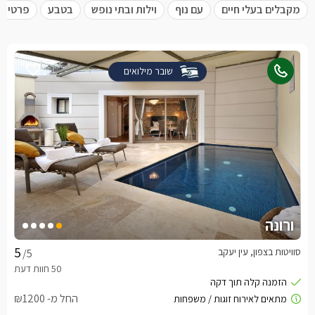
מקבלים בעלי חיים
עם נוף
וילות ובתי נופש
בטבע
פרטית 
שובר מילואים
ורונה
סוויטות בצפון, עין יעקב
/5
החל מ- ₪1200