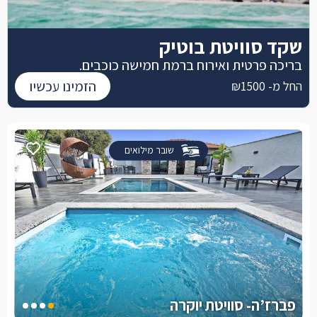
שקד סוויטת בוטיק
בריכה פרטית ואירוח ברמת חמישה כוכבים.
הזמינו עכשיו
החל מ- ₪1500
שובר מילואים
פברז’ה- סוויטת יוקרה