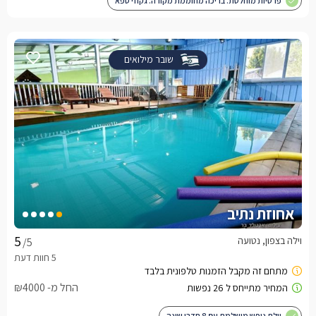
פרטיות מוחלטת. בריכה מחוממת מקורה. גקוזי ספא
שובר מילואים
אחוזת נתיב
וילה בצפון, נטועה
/5
החל מ- ₪4000
וילת נופש מושלמת עם 8 חדרי שינה