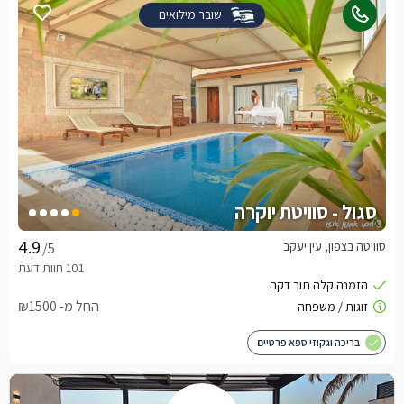
שובר מילואים
סגול - סוויטת יוקרה
סוויטה בצפון, עין יעקב
/5
החל מ- ₪1500
בריכה וגקוזי ספא פרטיים