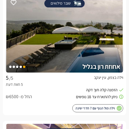
שובר מילואים
אחוזת רון בגליל
וילה בצפון, עין יעקב
/5
החל מ- ₪6500
וילה מול הנוף עם 7 חדרי שינה