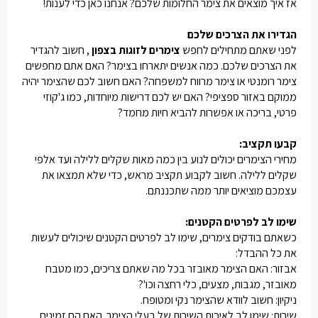
אז איך מוצאים את צימר החלומות שלכם? אנחנו כאן כדי לענות!
הגדירו את הצרכים שלכם
לפני שאתם מתחילים לחפש
צימרים לזוגות בצפון
, חשוב להגדיר
את הצרכים שלכם. כמה אנשים יתארחו בצימר? האם אתם מחפשים
צימר רומנטי או צימר מרווח למשפחה? האם חשוב לכם שהצימר יהיה
ממוקם באזור ספציפי? האם יש לכם דרישות מיוחדות, כמו ג'קוזי
פרטי, בריכה או אפשרות להביא חיות מחמד?
קבעו תקציב:
מחירי הצימרים יכולים לנוע בין כמה מאות שקלים ללילה ועד אלפי
שקלים ללילה. חשוב לקבוע תקציב מראש, כדי שלא תמצאו את
עצמכם מוציאים יותר ממה שתכננתם.
שימו לב לפרטים הקטנים:
כשאתם בודקים צימרים, שימו לב לפרטים הקטנים שיכולים לעשות
את כל ההבדל:
אבזור: האם הצימר מאובזר בכל מה שאתם צריכים, כמו מטבח
מאובזר, מגבות, מצעים, כלי רחצה וכו'?
ניקיון: חשוב לוודא שהצימר נקי ומטופח.
שירות: שימו לב לאיכות השירות של בעלי הצימר. האם הם זמינים,