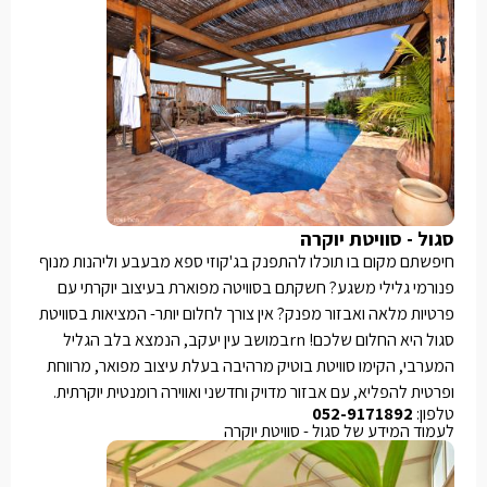
סגול - סוויטת יוקרה
חיפשתם מקום בו תוכלו להתפנק בג'קוזי ספא מבעבע וליהנות מנוף
פנורמי גלילי משגע? חשקתם בסוויטה מפוארת בעיצוב יוקרתי עם
פרטיות מלאה ואבזור מפנק? אין צורך לחלום יותר- המציאות בסוויטת
סגול היא החלום שלכם! rnבמושב עין יעקב, הנמצא בלב הגליל
המערבי, הקימו סוויטת בוטיק מרהיבה בעלת עיצוב מפואר, מרווחת
ופרטית להפליא, עם אבזור מדויק וחדשני ואווירה רומנטית יוקרתית.
טלפון:
052-9171892
לעמוד המידע של סגול - סוויטת יוקרה