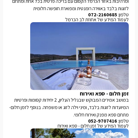
ומרהיבות באזור הכרמל הקסום עם בריכה פרטית בכל אחת ומתחם
לזוגות בלבד באווירה רומנטית ומפוארת חופשה חלומית
טלפון:
072-2160685
לעמוד המידע של אחוזת לב הכרמל
זמן חלום - ספא ואירוח
במושב אמירים המבוקש שבגליל העליון, 2 יחידות קסומות ופרטיות
המיועדות לזוגות בלבד, ומיני וילה לזוג או משפחה. בנוסף לזמן חלום-
מתחם ספא מפנק ואירוח חלומי.
טלפון:
052-9707416
לעמוד המידע של זמן חלום - ספא ואירוח