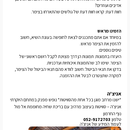
אדיבים ועוזרים?
חוות דעת: קראו חוות דעת של גולשים שהתארחו בצימר.
הזמינו מראש
במיוחד אם אתם מתכננים לצאת לחופשה בעונת השיא, חשוב
להזמין את הצימר מראש.
טיפים נוספים:
היעזרו בתמונות: תמונות הן דרך מצוינת לקבל רושם ראשוני של
הצימר. שימו לב שהתמונות איכותיות ועדכניות.
בדקו את תנאי הביטול: חשוב לוודא מהם תנאי הביטול של הצימר,
למקרה שתצטרכו לבטל את ההזמנה.
אניצ'ה
*ישנו מרחב מוגן בכל אחת מהסוויטות* נופש מפנק במתחם היוקרתי
אניצ'ה – סוויטות בעיצוב מרהיב עם בריכת שחיה מחוממת אל מול
נוף החרמון
טלפון:
052-9172703
לעמוד המידע של אניצ'ה