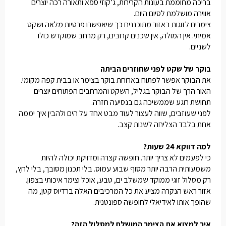
בריכה מחוממת בעונות הקרירות, ג’קוזי ספא ותאורה רכה יוצרים
אווירה מושלמת לסיום היום.
צימרים לזוגות באזור מתוכננים כך שיאפשרו פרטיות מלאה ושקט
אמיתי. אין המולה, אין שכנים קרובים, רק מרחב שמוקדש כולו
לשניים.
בוקר של שקט לפני שחוזרים הביתה
את הבוקר אפשר לפתוח בארוחת בוקר בצימר או בבית קפה מקומי.
האור הרך של הבוקר בגליל, השקט והמרחבים הפתוחים יוצרים
תחושת רוגע שממשיכה גם בנסיעה חזרה.
לפני שעוזבים, שווה לעצור לעוד מבט אחד על הים ולהבין איך יממה
אחת בלבד הצליחה לשנות קצב.
למה דווקא 24 שעות?
כי לפעמים לא צריך יותר. חופשה קצרה ומדויקת יכולה להיות
משמעותית הרבה יותר מסוף שבוע עמוס. בלי תכנון מסובך, בלי לחץ,
רק מסלול זוגי ממוקד שמשלב ים, טבע, אוכל וצימר איכותי בצפון.
אזור ראש הנקרה מציע את כל המרכיבים האלה ברדיוס קטן, מה
שהופך אותו לאידיאלי לחופשה ספונטנית.
איך למצוא את הצימר המושלם למסלול הזה?