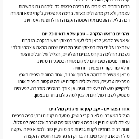
רבים בוחרים בצימרים עם בריכה פרטית כדי ליהנות גם מהשהות
עצמה, ולא רק מהטיולים באזור. בריכה אינטימית, ג’קוזי ספא ותאורה
רכה בלילה הופכים את היממה הקצרה הזו לחופשה אמיתית.
צהריים בראש הנקרה – טבע שלא רואים כל יום
אי אפשר להגיע לכאן בלי לעצור במצוקי ראש הנקרה. הנקרות
שנחצבו על ידי הים במצוקי הגיר הלבנים יוצרות מראה עוצמתי ובלתי
נשכח. ההליכה בין המעברים הסלעיים, הצליל של הגלים והאור
החודר פנימה מעניקים למקום אווירה כמעט דרמטית.
זו לא עוד נקודת תצפית - זו חוויה.
מכאן ממשיכים דרומה אל חוף אכזיב, אחד החופים היפים בארץ.
מפרצים טבעיים, מים צלולים ונקודות ישיבה שקטות הופכים אותו
ללוקיישן מושלם לעצירה זוגית. אין צורך בתוכנית מורכבת. לפעמים
מספיק לשבת מול הים ולהבין למה כולם בוחרים בצפון.
אחר הצהריים - יקב קטן או פיקניק מול הים
הגליל המערבי מלא ביקבי בוטיק, מסעדות קטנות ובתי קפה כפריים.
עצירה לטעימות יין או קפה איכותי מוסיפה שכבה אלגנטית למסלול.
זוגות רבים בוחרים לקנות גבינות מקומיות, יין טוב ולמצוא פינה שקטה
מול הים או בין הכרמים. זה בדיוק הרגע שבו החופשה הקצרה