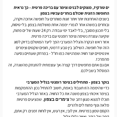
ים טורקיז, מצוקים לבנים וצימר עם בריכה פרטית - כך נראית
החופשה הזוגית שכולם בוחרים עכשיו בצפון
בשנים האחרונות יותר ויותר זוגות מוותרים על חופשה ארוכה ויקרה,
ובוחרים במשהו אחר לגמרי: יממה אחת מושלמת בצפון. בלי טיסות,
בלי תכנון מסובך, בלי לאבד ימי עבודה. רק 24 שעות של ים פתוח,
שקיעה עוצרת נשימה וצימר רומנטי עם בריכה פרטית.
אזור ראש הנקרה והגליל המערבי הפך ליעד המושלם בדיוק לסוג
הזה של חופשה. השילוב בין טבע דרמטי, חופים שקטים וצימרים
אינטימיים יוצר חוויה שמרגישה כמו חו"ל - במרחק שעתיים נסיעה
מהמרכז.
אם גם אתם מחפשים דרך קצרה אך עוצמתית להתנתק מהשגרה, זה
המסלול בשבילכם.
בוקר בצפון - מתחילים בצימר רומנטי בגליל המערבי
כדי שהיממה הזו תעבוד באמת, חשוב להתחיל נכון. ההתמקמות
בצימר איכותי בצפון משנה את כל החוויה. באזור הגליל המערבי
תוכלו למצוא מגוון רחב של
שמציעים פרטיות
צימרים בצפון
,
מלאה ונוף פתוח לים ולהרים.
הקסם טמון בפרטיות. אין לובי, אין רעש, אין לוחות זמנים. רק אתם,
קפה של בוקר, ואוויר גלילי צלול.