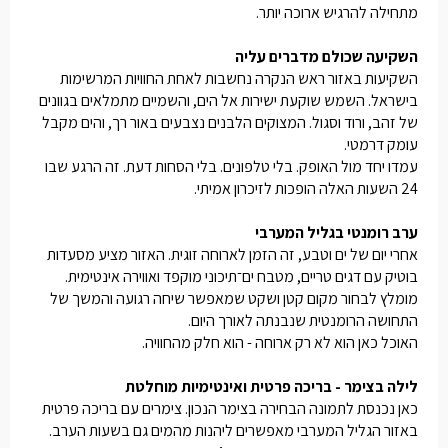
מתחילה להרגיש ארוכה יותר.
השקיעה שכולם מדברים עליה
השקיעות באזור ראש הנקרה נחשבות לאחת החוויות המרשימות
בישראל. השמש שוקעת ישירות אל הים, והשמיים מתמלאים בגוונים
של זהב, ורוד וסגול. המצוקים הלבנים נצבעים באור רך, והים מקבל
עומק דרמטי.
עמדו יחד מול האופק. בלי טלפונים. בלי הסחות דעת. זה הרגע שבו
24 השעות האלה הופכות לזיכרון אמיתי.
ערב רומנטי בגליל המערבי
אחרי יום של ים וטבע, זה הזמן לארוחה זוגית. האזור מציע מסעדות
בוטיק עם דגים טריים, מטבח ים־תיכוני מוקפד ואווירה אינטימית.
מומלץ לבחור מקום קטן ושקט שמאפשר שיחה רגועה והמשך של
התחושה הרומנטית שנבנתה לאורך היום.
האוכל כאן הוא לא רק ארוחה - הוא חלק מהחוויה.
לילה בצימר - בריכה פרטית ואינטימיות מוחלטת
כאן נכנסת לתמונה הבחירה בצימר הנכון. צימרים עם בריכה פרטית
באזור הגליל המערבי מאפשרים ליהנות מהמים גם בשעות הערב.