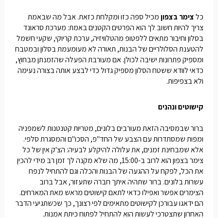
כל
צימר בצפון
מכיל ספה כזו ומקלחת כזאת. אבל מה שבאמת
צריך להיות חשוב לך הוא הפרטים הקטנים באמת: מערכת סראונד
בסלון וחיבור מתאים ללפטופ מהטלוויזיה, ערכת קריוקי, שקעי חשמל
להטענת הסלולריים של הבנות, תאורה לא מעומעמת בסלון ובמטבח
ומספיק פתרונות ישיבה לכולן. אם מעורבת הפעלה שהזמנתן מבחוץ,
כדאי לוודא ששטח הסלון מספיק גדול כדי לבצע אותה בצורה נעימה
ולא בצפיפות.
קישוטים ונהנים
ברור שבמסיבה הזאת מעורבים בלונים, מטריות קטנטנות לשמפניה
ומפות שמסתדרות עם הצבע של החד"פ, הסכו"ם והמסגרת סלפי.
אלא שמבחינת זמנים, את עלולה להיקלע לבעיה: הצ'ק אין של כל
צימר בצפון הוא לרוב ב-15:00, מה שלא מקנה לך זמן רב מידי להכין
את הכל, לפקח על ההגעה של הבנות והכלה וגם להתחיל לנפח
עשרות בלונים. ברור שתהיה איתך חברה שתעזור, אבל ברוב
הצימרים אפשר ואפילו כדאי לתאם קישוטים מראש מאת המארחים.
הם ידאגו עבורכן לקישוטים מתאימים לפי רצונך, כך שכשתגיעי הדבר
האחרון שתצטרכי לעשות הוא להתחיל לפתוח כיתת אמנות.