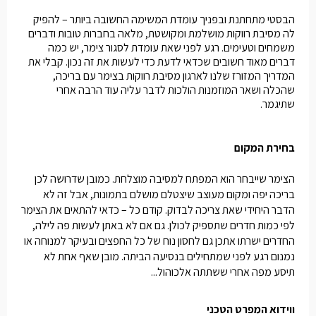
הבסטי מתחתנת ובפניך עומדת המשימה החשובה ביותר – להפיק
לה מסיבת רווקות מושלמת ומקושטת, מלאה בחברות טובות ודברים
משמחים וטעימים. רגע לפני שאת עומדת לסגור צימר, יש כמה
דברים מאוד חשובים שכדאי לדעת כדי לעשות את זה נכון. קבלי את
המדריך המזורז שלנו לארגון מסיבת רווקות בצימר עם בריכה,
שהכלה ושאר המוזמנות הולכות לדבר עליה עוד הרבה אחרי
שתיגמר.
בחירת המקום
הצימר שייבחר הוא המפתח למסיבה מוצלחת. כמובן שדרושה לכן
בריכה יפה ומקום מעוצב שיצטלם מושלם בתמונות, אבל זה לא
הדבר היחידי שאת צריכה לבדוק. קודם כל – כדאי להתאים את הצימר
לפי כמות חדרים שתספיק לכולן. גם אם לא באתן לעשות פה לילה,
החדרים ישרתו אתכן גם לחסון נוח של כל החפצים ובעיקר למנוחה או
נמנום רגע לפני שמתחילים בנסיעה הביתה. מובן שאף אחת לא
תיסע מפה אחרי ששתתה אלכוהול...
ווידוא המפרט הטכני