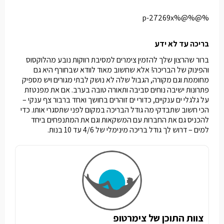
%@%@%p-27269x
בריכה עד לא ידע
ברור שהרצון שלך להזמין צימרים למסיבת רווקות נובע מהלוקסוס
והפינוק של הבריכה! אלא שחשוב מאוד לוודא שבחורף היא גם
מחוממת וגם מקורה, הגבול שלה לא נושק לבתי מגורים ויש מספיק
פתרונות ישיבה נוחים סביבה ותאורה טובה בערב. אם את מפנטזת
על גלגלי ים ענקיים, כדורי ים זוהרים בחושך ואחד ברבור צף ענקי –
הכי חשוב שתבדקי מה גודל הבריכה במקום לפני שתסגרי אותו. כדי
להכניס גם את החברות עם המשקאות וגם את המתנפחים ביחד
למים – דרוש לך גודל בריכה מינימלי של 4/6 עד 10 בנות.
צוות התוכן של צימרטופ