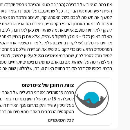
את רמת הגימור של הבריכה (הבריכה מגומי והצימר מבטיח יוקרה? זו
השיזוף שעוטפת את הבריכה. ככל שתתעכבו על תמונות הצימר שאתם צ
למשוך את תשומת לבכם בשל האסתטיקה, העיצוב והרמה הנמצאים ב
ונעבור לפרמטר האחרון והסופי בקטגוריית
צימרים מפוארים
שבאמת שוו
לשקף לאורחיו הפוטנציאליים את מה שהתרחש כאן לאחרונה, לטוב ול
מאלה באופן כללי – מומלץ לשקול פעמיים, אלא אם כן מצויין באתר
אורחים שהמליצו (יש לקחת בחשבון שלא כל אורח משאיר אחריו המל
הפרמטרים הראשונים כדי לקבוע סופית את הבחירה שלכם במתחם ז
לסיום נוכל לספר לכם, שמתחמי
צימרים בגליל עליון
למשל, למודי נ
המלצה חמה על השהות. אם גם אתם מחפשים
צימרים יוקרתיים
ומפנק
הרצוי. בסופו של דבר מדובר בחוויה ראויה וטובה, שלחלוטין שווה את
צוות התוכן של צימרטופ
למעלה מ-18 שנים של ניסיון בתחום הצ
בעלי ניסיון עשיר וותק בתחום ענף האירוח הי
הטקסטים הנכתבים באתר ומתאימים את הכתי
לכל המאמרים