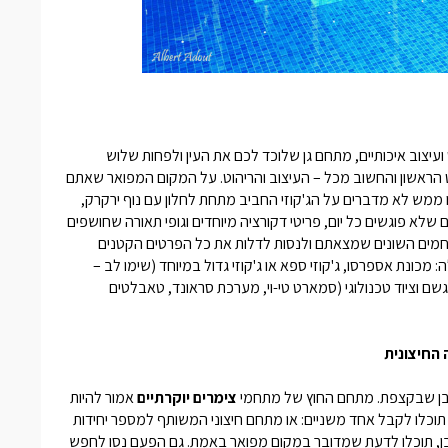
ועיצוב איכותיים, מתחם גן שלוכד לכם את העין ולפחות שלוש
ט הראשון והחשוב מכל – העיצוב והריהוט. על המקום המפואר שאתם
ו ממש לא מדברים על הג'קוזי החביב מתחת לחלון עם נוף ירקרק,
 שלא פוגשים כל יום, פריטי דקורציה מיוחדים וגופי תאורה שחושפים
חמים השונים שמצאתם ולנסות לדלות את כל הפרטים הקטנים
כונת אספרסו, ג'קוזי ספא או ג'קוזי גדול במיוחד (שימו לב –
שם וציוד טכנולוגי (סמארט טי-וי, מערכת סראונד, טאבלטים
החיצונית
דבן שבקצפת. מתחם החוץ של מתחמי
צימרים יוקרתיים
אמור להיות
וכלו לקבל אחד משניים: או מתחם חיצוני המשותף למספר יחידות
, תוכלו לדעת שמדובר במקום מפואר באמת. גם הפעם נסו לחפש