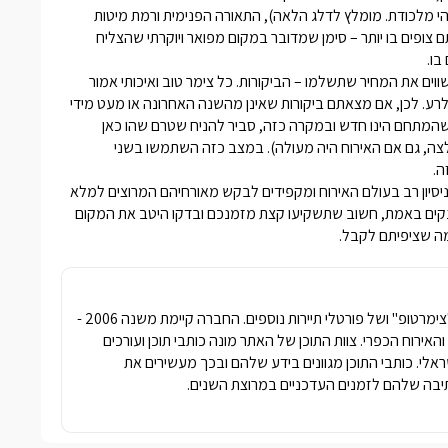
הי מלכודת. מומלץ לדלג הלאה), התאורה הפנימית ורמת מיטות
ופים בו יותר – סימן שמדובר במקום מפואר ויוקרתי שהצליח
ו.
ים את המחיר שתשלמו – הביקורות. כל צימר טוב ואיכותי אמור
רע. לכן, אם מצאתם ביקורות שאינן מהשנה האחרונה או מעט מידי
 שהמתחם הינו חדש ובמקרה כזה, סביר להניח שטרם שהו כאן
צה, גם אם האירוח היה מעולה). במצב כזה השתמשו בשני
ה.
יסיון רב בעולם האירוח ומקפידים לבקש מאורחיהם המרוצים למלא
ים באמת, חשוב שתשקיעו קצת מזמנכם ובדקו היטב את המקום
 מה שציפיתם לקבל.
חברת פרסומדיה נטגרופ הבעלים של האתר "צימרטופ" ושל פורטלי תיירות נוספים. החברה קיימת משנה 2006 -
ימרים והאירוח הכפרי. צוות התוכן של האתר מונה כותבי תוכן ועורכים
שראלי. כותבי התוכן מגוונים בידע שלהם ובכך מעשירים את
בה שלהם לזמנים העדכניים במרוצת השנים.