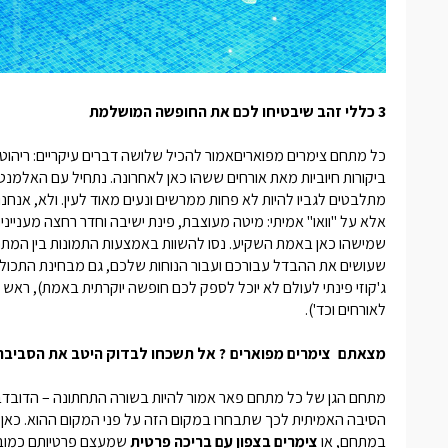
3 כללי זהב שיבטיחו לכם את החופשה המושלמת
כל מתחם
צימרים מפוארים
אמור להכיל שלושה דברים עיקריים: ריהוט 
ביקורות חיוביות מאת אורחים ששהו כאן לאחרונה. נתחיל עם האלמנ
מתלבטים לגביו להיות לא פחות ממרשים ונעים מאוד לעין. ולא, אנחנ
אלא על "וואו" אמיתי: מיטה מעוצבת, פינת ישיבה וחדר רחצה מעניינים
שמישהו כאן באמת השקיע. נסו להשוות באמצעות התמונות בין המת
שעושים את ההבדל עבורכם ועבור הנוחות שלכם, גם מבחינת התכולה: מ
ג'קוזי פינתי לעולם לא יוכל לספק לכם חופשה יוקרתית באמת), ראש ג
לאורחים וכד').
מצאתם
צימרים מפוארים
? אל תשכחו לבדוק היטב את הסביבה 
מתחם הגן של כל מתחם פאר אמור להיות בשורה התחתונה – הדוב
הסיבה האמיתית לכך שתבחרו במקום הזה על פני המקום ההוא. כאן ת
במתחם, או
צימרים בצפון עם בריכה פרטית
שמעצם פרטיותם כמובן