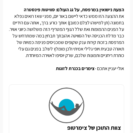
הצעת נישואין במרפסת, על גג העולם: סוויטות פינסטרה
את ההצעה הזו ממש כדאי ליישם באור יום, מפני שאז רואים נפלא
בתמונה (תן למישהו לצלם כמובן) אותך כורע ברך, אותה עם הידיים
על הפנים ההמומות ואת שלל הנוף המטריף הזה משלושה כיווני אוויר.
כבר מדלת הכניסה של הסוויטה אהובתך תבחין במה שמתרחש על
המרפסת בזכות קירות ענק שקופים שמכניסים פנימה כמויות של
תאורה טבעית ויופי גלילי אמיתי ולכן מומלץ לשלב בפנים גם עלי
כותרת ריחניים ותמונות שלכם, שרק יוסיפו לאווירה המיוחדת.
אולי יעניין אתכם -
צימרים בכנרת לזוגות
צוות התוכן של צימרטופ