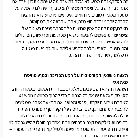
זה בסדר
,
אנחנו ממש לא נגלה לה שזה מה שאתה מתכנן
.
אבל אם
אתה כבר חושב על
צימר רומנטי
להציע בו
,
תרשה לנו להמליץ על
מספר מקומות טובים
,
מדהימים ואיכותיים שרק יעשו את ההצעה
להרבה יותר מיוחדת
.
חוץ מזה
,
אחרי שתראה את המקומות
האלה
,
קשה לנו להאמין שהיא תוכל לסרב
.
לפניכם רשימה של
צימרים
המתאימים להצעות נישואין מפתיעות ומרגשות
,
הם יכולים
להציע אפשרות לקישוטים מיוחדים
(
בתיאום עם בעלי המקום כמובן
)
והכי חשוב – לאפשר לכם להגיע אליהם שוב לחופשת פנטזיה
מושלמת
,
מיד לאחר שבירת הכוס
.
הצעת נישואין דקורטיבית על רקע הבריכה והנוף: סוויטת
פאלאס
השקעה זה לא רק בטבעת, אלא גם בבחירת המקום. ובמקרה הזה,
לסוויטת פאלאס יש את כל הנתונים כדי להפוך מסוויטת נופש נטו
למתחם אירועים יוקרתי, פרטי ומפואר. את ההצעה אנחנו ממליצים
להעביר למתחם הגן, שם הבריכה על רקע הנוף הפנורמי הפתוח
יכולה לעשות לבדה את כל העבודה וכל שנותר לכם הוא לתלות
בלונים ואולי לקשט קצת בפרחים ונרות. אחר כך תוכלו להישאר לבילוי
ופינוקים בסוויטת הלוקסוס המרשימה ולטייל קצת בסביבה הסמוכה –
צפת וראש פינה המדהימות.