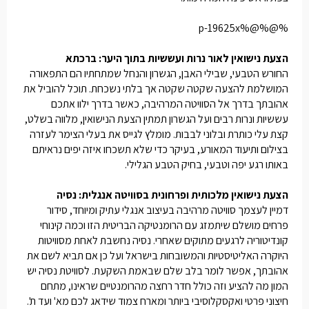
%@%@%p-19625x
הצעת נישואין לאור נרות ועששיות בתוך היער: ברכתא
החורש הטבעי, שבילי האבן, הגשרון והנחל שמתחתיו הם התפאורה
המושלמת להצעה שקטה שקטה אך בלתי נשכחת. תוכל להוביל את
אהובתך בדרך אל הסוויטה המרהיבה, כאשר בדרך ילוו אתכם
עששיות ונרות רבים ועל הגשרון תמתין הצעת הנישואין, מלווה בשלט,
קצת עלי כותרת ובלוני לבבות. מומלץ לגייס את בעלי הצימר לעזרה
בצילום ותיעוד המאורע, בעיקר כדי שלא תשכחו איזה יפים נראיתם
באותו רגע יפה וטבעי, בחיק הטבע הגלילי.
הצעת נישואין מלכותית ופרחונית בסוויטה אנגלית: נסיה
דמיין לעצמך סוויטה מרהיבה בעיצוב אנגלי עתיק ומיוחד, סידור
פרחים מושלם שיתמזג עם הרומנטיקה הבריטית הזו וכמה קינוחי
קונדיטוריה לרגעים מתוקים שאחרי. נסיה נחשבת לאחת מסוויטות
היוקרה האליטיסטיות והמשובחות בישראל ועל כן אם תביא לשם את
אהובתך, אפשר לומר בלב שלם שבאמת השקעת. לסוויטת נסיה יש
המון מה להציע וזה כולל חדר רחצה מהרומנטיים שראינו, מתחם
חיצוני פרטי ואקסקלוסיבי ביותר ומארח צמוד שידאג לכם מא' ועד ת'.